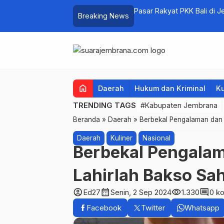
lume 1 Resmi Digelar
Pasar Rakyat PKK Bali di 
Breaking News
Sehari
home
Daerah
Hukum dan Kriminal
Ku
TRENDING TAGS
#Kabupaten Jembrana
Beranda
»
Daerah
»
Berbekal Pengalaman dan 
Daerah
Kuliner
Nasional
Berbekal Pengala
Lahirlah Bakso Sa
account_circle
calendar_month
visibility
comment
Ed27
Senin, 2 Sep 2024
1.330
0 k
Facebook
Twitter
Whatsapp