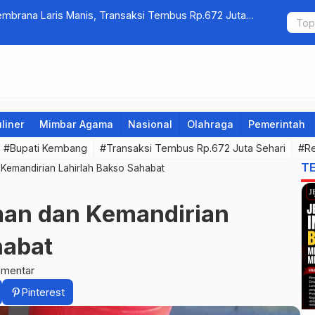
Jembrana Laris Manis, Transaksi Tembus Rp.672 Juta
Kelola Samp
Warga Sri 
liner
Mimbar Agama
Nasional
Olahraga
Pemerintah
#Bupati Kembang
#Transaksi Tembus Rp.672 Juta Sehari
#Re
T
Kemandirian Lahirlah Bakso Sahabat
man dan Kemandirian
habat
omentar
Pinterest