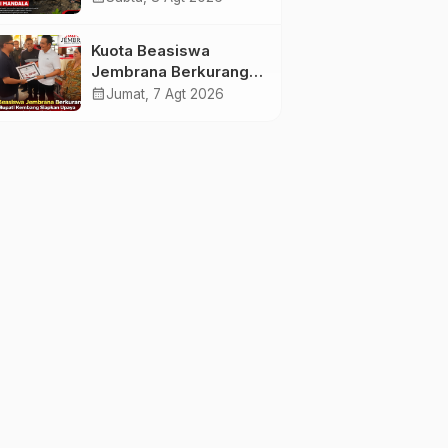
Apresiasi Tinggi
Warga Sri Mandala
Kuota Beasiswa
Jembrana Berkurang,
Bupati Kembang
calendar_month
Jumat, 7 Agt 2026
Siapkan Upaya
Penambahan di Tahap
II