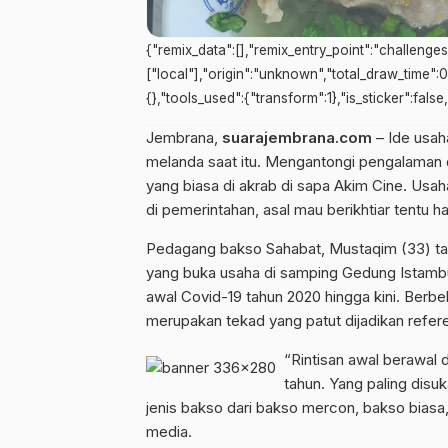
{"remix_data":[],"remix_entry_point":"challenge
["local"],"origin":"unknown","total_draw_time":
{},"tools_used":{"transform":1},"is_sticker":fals
Jembrana,
suarajembrana.com
– Ide usaha
melanda saat itu. Mengantongi pengalaman d
yang biasa di akrab di sapa Akim Cine. Usaha 
di pemerintahan, asal mau berikhtiar tentu ha
Pedagang bakso Sahabat, Mustaqim (33) ta
yang buka usaha di samping Gedung Istambu
awal Covid-19 tahun 2020 hingga kini. Berbe
merupakan tekad yang patut dijadikan refer
“Rintisan awal berawal 
tahun. Yang paling disuk
jenis bakso dari bakso mercon, bakso biasa
media.