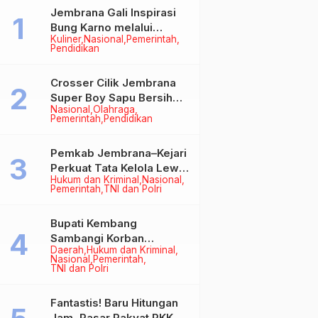
Jembrana Gali Inspirasi
Bung Karno melalui
Kuliner
Nasional
Pemerintah
Lomba Cipta Menu
Pendidikan
Mustika Rasa
Crosser Cilik Jembrana
Super Boy Sapu Bersih
Nasional
Olahraga
Empat Gelar Motocross
Pemerintah
Pendidikan
50cc
Pemkab Jembrana–Kejari
Perkuat Tata Kelola Lewat
Hukum dan Kriminal
Nasional
Kerja Sama Hukum Datun
Pemerintah
TNI dan Polri
Bupati Kembang
Sambangi Korban
Daerah
Hukum dan Kriminal
Kebakaran di Manistutu,
Nasional
Pemerintah
Bantuan Disalurkan untuk
TNI dan Polri
Ringankan Beban Warga
Fantastis! Baru Hitungan
Jam, Pasar Rakyat PKK