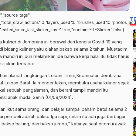
s","source_tags":
T
0,"total_draw_actions":0,"layers_used":0,"brushes_used":0,"photos_adde
e,"edited_since_last_sticker_save":true,"containsFTESticker":false}
 kuliner di Jembrana ini berawal dari kondisi Covid-19 yang
i bidang kuliner yaitu olahan bakso selama 2 tahun, Mustaqim
mandiri ini pun melahirkan ide bahwa kerja halal itu tidak harus
sil akan tercapai.
hun alamat Lingkungan Loloan Timur,Kecamatan Jembrana
l Loloan Barat. Ia menceritakan, membuka usaha kuliner sejak
kal sebuah pengalaman, dan berani tampil mandiri itu
ensi anak muda, Senin (01/09/2024).
dari ikut sama orang, dan belajar sampai paham betul selama 2
ai pembeli adalah bakso Iga sapi, selain itu ada juga berbagai
, bakso balung, dan bakso jumbo,” katanya saat ditemui awak