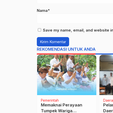
Nama*
Save my name, email, and website in 
REKOMENDASI UNTUK ANDA
ar Agama
Pemerintah
Daera
erintah
Pendidikan
Memaknai Perayaan
Pela
ulid Nabi Dan
Tumpek Wariga
Dae