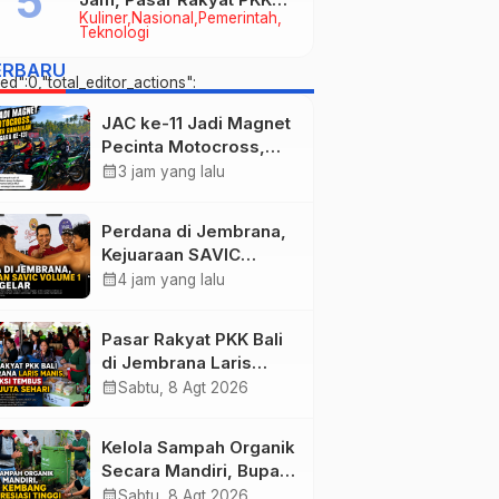
Kuliner
Nasional
Pemerintah
Provinsi Bali di Jembrana
Teknologi
Raup Omzet Ratusan Juta
ERBARU
d":0,"total_editor_actions":
JAC ke-11 Jadi Magnet
Pecinta Motocross,
Ribuan Crosser
calendar_month
3 jam yang lalu
Ramaikan HUT Kota
Negara ke-131
Perdana di Jembrana,
Kejuaraan SAVIC
Volume 1 Resmi
calendar_month
4 jam yang lalu
Digelar
Pasar Rakyat PKK Bali
di Jembrana Laris
Manis, Transaksi
calendar_month
Sabtu, 8 Agt 2026
Tembus Rp.672 Juta
Sehari
Kelola Sampah Organik
Secara Mandiri, Bupati
Kembang Beri
calendar_month
Sabtu, 8 Agt 2026