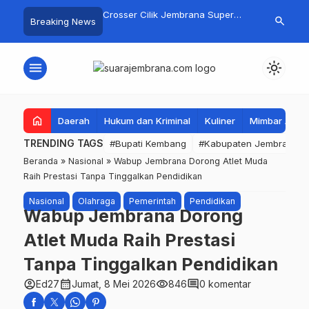
gan Basarnas Sisir
Crosser Cilik Jembrana Super
Jembrana Gal
search
Breaking News
 Nelayan Tenggelam di
Boy Sapu Bersih Empat Gelar
Karno melalu
Pantai Pengambengan
Motocross 50cc
Mustika Rasa
menu
light_mode
home
Daerah
Hukum dan Kriminal
Kuliner
Mimbar Aga
TRENDING TAGS
#Bupati Kembang
#Kabupaten Jembrana
Beranda
»
Nasional
»
Wabup Jembrana Dorong Atlet Muda
Raih Prestasi Tanpa Tinggalkan Pendidikan
Nasional
Olahraga
Pemerintah
Pendidikan
Wabup Jembrana Dorong
Atlet Muda Raih Prestasi
Tanpa Tinggalkan Pendidikan
account_circle
calendar_month
visibility
comment
Ed27
Jumat, 8 Mei 2026
846
0 komentar