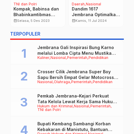
a
TNI dan Polri
Daerah
Nasional
P
Kompak, Babinsa dan
Dandim 1617
M
a
Bhabinkamtibmas
Jembrana Optimalkan
D
Komsos di Daerah
Posyandu dan TK
calendar_month
calendar_month
calendar_month
Selasa, 5 Des 2023
Kamis, 11 Jul 2024
Warga Binaan
Kartika VII-15 di
Kelurahan Pendem
TERPOPULER
Jembrana Gali Inspirasi Bung Karno
melalui Lomba Cipta Menu Mustika
Kuliner
Nasional
Pemerintah
Pendidikan
Rasa
Crosser Cilik Jembrana Super Boy
Sapu Bersih Empat Gelar Motocross
Nasional
Olahraga
Pemerintah
Pendidikan
50cc
Pemkab Jembrana–Kejari Perkuat
Tata Kelola Lewat Kerja Sama Hukum
Hukum dan Kriminal
Nasional
Pemerintah
Datun
TNI dan Polri
Bupati Kembang Sambangi Korban
Kebakaran di Manistutu, Bantuan
Daerah
Hukum dan Kriminal
Nasional