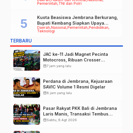
Disalurkan untuk Ringankan Beban
Pemerintah
TNI dan Polri
Warga
Kuota Beasiswa Jembrana Berkurang,
Bupati Kembang Siapkan Upaya
Daerah
Nasional
Pemerintah
Pendidikan
Penambahan di Tahap II
Teknologi
TERBARU
JAC ke-11 Jadi Magnet Pecinta
Motocross, Ribuan Crosser
Ramaikan HUT Kota Negara ke-131
calendar_month
7 jam yang lalu
Perdana di Jembrana, Kejuaraan
SAVIC Volume 1 Resmi Digelar
calendar_month
8 jam yang lalu
Pasar Rakyat PKK Bali di Jembrana
Laris Manis, Transaksi Tembus
Rp.672 Juta Sehari
calendar_month
Sabtu, 8 Agt 2026