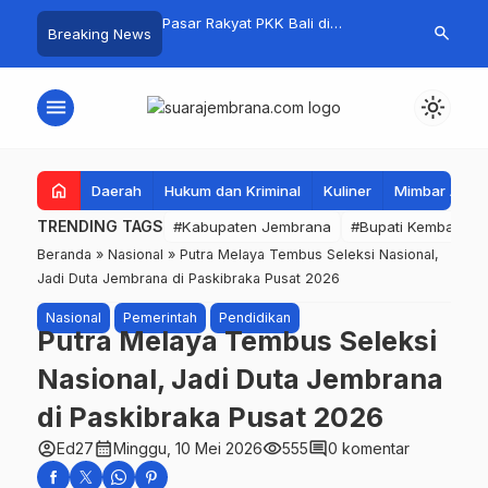
i Jembrana, Kejuaraan
Pasar Rakyat PKK Bali di
Kelola Samp
search
Breaking News
ume 1 Resmi Digelar
Jembrana Laris Manis, Transaksi
Mandiri, Bup
Tembus Rp.672 Juta Sehari
Apresiasi Tin
Mandala
menu
light_mode
home
Daerah
Hukum dan Kriminal
Kuliner
Mimbar Aga
TRENDING TAGS
#Kabupaten Jembrana
#Bupati Kembang
Beranda
»
Nasional
»
Putra Melaya Tembus Seleksi Nasional,
Jadi Duta Jembrana di Paskibraka Pusat 2026
Nasional
Pemerintah
Pendidikan
Putra Melaya Tembus Seleksi
Nasional, Jadi Duta Jembrana
di Paskibraka Pusat 2026
account_circle
calendar_month
visibility
comment
Ed27
Minggu, 10 Mei 2026
555
0 komentar