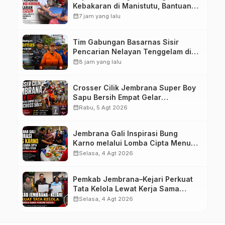
Kebakaran di Manistutu, Bantuan
Disalurkan untuk Ringankan Beban
calendar_month
7 jam yang lalu
Warga
Tim Gabungan Basarnas Sisir
Pencarian Nelayan Tenggelam di
Perairan Pantai Pengambengan
calendar_month
8 jam yang lalu
Crosser Cilik Jembrana Super Boy
Sapu Bersih Empat Gelar
Motocross 50cc
calendar_month
Rabu, 5 Agt 2026
Jembrana Gali Inspirasi Bung
Karno melalui Lomba Cipta Menu
Mustika Rasa
calendar_month
Selasa, 4 Agt 2026
Pemkab Jembrana–Kejari Perkuat
Tata Kelola Lewat Kerja Sama
Hukum Datun
calendar_month
Selasa, 4 Agt 2026