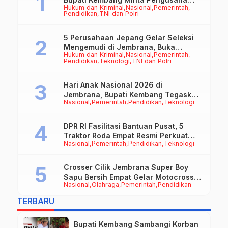
Hukum dan Kriminal
Nasional
Pemerintah
Jadi Motor Penggerak Ekonomi
Pendidikan
TNI dan Polri
5 Perusahaan Jepang Gelar Seleksi
Mengemudi di Jembrana, Buka
Hukum dan Kriminal
Nasional
Pemerintah
Peluang Kerja bagi Calon PMI
Pendidikan
Teknologi
TNI dan Polri
Hari Anak Nasional 2026 di
Jembrana, Bupati Kembang Tegaskan
Nasional
Pemerintah
Pendidikan
Teknologi
Pentingnya Karakter dan Budaya di
Era Teknologi
DPR RI Fasilitasi Bantuan Pusat, 5
Traktor Roda Empat Resmi Perkuat
Nasional
Pemerintah
Pendidikan
Teknologi
Mekanisasi Pertanian Jembrana
Crosser Cilik Jembrana Super Boy
Sapu Bersih Empat Gelar Motocross
Nasional
Olahraga
Pemerintah
Pendidikan
50cc
TERBARU
Bupati Kembang Sambangi Korban