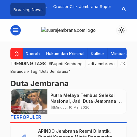
gan Basarnas Sisir
Crosser Cilik Jembrana Super
Jembrana Gal
search
Breaking News
 Nelayan Tenggelam di
Boy Sapu Bersih Empat Gelar
Karno melal
 Pantai Pengambengan
Motocross 50cc
Mustika Ras
menu
light_mode
home
Daerah
Hukum dan Kriminal
Kuliner
Mimbar Aga
TRENDING TAGS
#Bupati Kembang
#di Jembrana
#Kabupa
Beranda
»
Tag "Duta Jembrana"
Duta Jembrana
Putra Melaya Tembus Seleksi
Nasional, Jadi Duta Jembrana di
Paskibraka Pusat 2026
calendar_month
Minggu, 10 Mei 2026
TERPOPULER
APINDO Jembrana Resmi Dilantik,
Bupati Kembang Minta Pengusaha