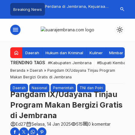
 Jadi Magnet Pecinta
Perdana di Jembrana, Kejuaraan
Pasar Rakyat 
search
Breaking News
, Ribuan Crosser
SAVIC Volume 1 Resmi Digelar
Jembrana Lar
HUT Kota Negara ke-
Tembus Rp.67
menu
light_mode
home
Daerah
Hukum dan Kriminal
Kuliner
Mimbar Aga
TRENDING TAGS
#Kabupaten Jembrana
#Bupati Kembang
Beranda
»
Daerah
»
Pangdam IX/Udayana Tinjau Program
Makan Bergizi Gratis di Jembrana
Daerah
Nasional
Pemerintah
TNI dan Polri
Pangdam IX/Udayana Tinjau
Program Makan Bergizi Gratis
di Jembrana
account_circle
calendar_month
visibility
comment
Ed27
Selasa, 14 Jan 2025
515
0 komentar