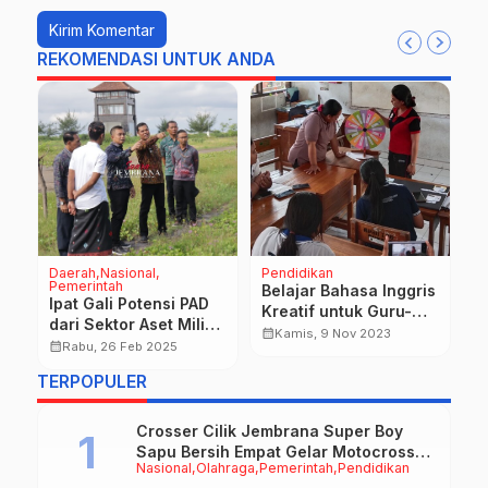
REKOMENDASI UNTUK ANDA
Daerah
Nasional
Pendidikan
D
Pemerintah
P
Belajar Bahasa Inggris
Ipat Gali Potensi PAD
W
Kreatif untuk Guru-
dari Sektor Aset Milik
P
i
Guru Sekolah Dasar di
calendar_month
Kamis, 9 Nov 2023
Pemkab Jembrana
B
calendar_month
calendar_month
Rabu, 26 Feb 2025
Gugus Diponegoro,
M
Yehembang
TERPOPULER
K
Crosser Cilik Jembrana Super Boy
Sapu Bersih Empat Gelar Motocross
Nasional
Olahraga
Pemerintah
Pendidikan
50cc