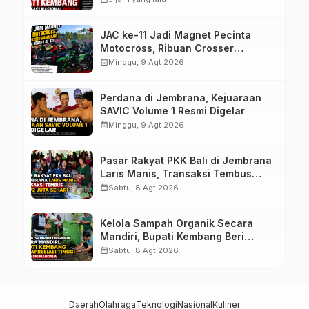
JAC ke-11 Jadi Magnet Pecinta
Motocross, Ribuan Crosser
Ramaikan HUT Kota Negara ke-131
calendar_month
Minggu, 9 Agt 2026
Perdana di Jembrana, Kejuaraan
SAVIC Volume 1 Resmi Digelar
calendar_month
Minggu, 9 Agt 2026
Pasar Rakyat PKK Bali di Jembrana
Laris Manis, Transaksi Tembus
Rp.672 Juta Sehari
calendar_month
Sabtu, 8 Agt 2026
Kelola Sampah Organik Secara
Mandiri, Bupati Kembang Beri
Apresiasi Tinggi Warga Sri
calendar_month
Sabtu, 8 Agt 2026
Mandala
Daerah
Olahraga
Teknologi
Nasional
Kuliner