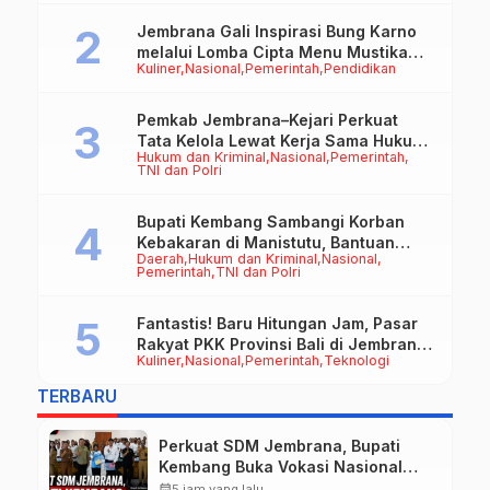
Jembrana Gali Inspirasi Bung Karno
melalui Lomba Cipta Menu Mustika
Kuliner
Nasional
Pemerintah
Pendidikan
Rasa
Pemkab Jembrana–Kejari Perkuat
Tata Kelola Lewat Kerja Sama Hukum
Hukum dan Kriminal
Nasional
Pemerintah
Datun
TNI dan Polri
Bupati Kembang Sambangi Korban
Kebakaran di Manistutu, Bantuan
Daerah
Hukum dan Kriminal
Nasional
Disalurkan untuk Ringankan Beban
Pemerintah
TNI dan Polri
Warga
Fantastis! Baru Hitungan Jam, Pasar
Rakyat PKK Provinsi Bali di Jembrana
Kuliner
Nasional
Pemerintah
Teknologi
Raup Omzet Ratusan Juta
TERBARU
Perkuat SDM Jembrana, Bupati
Kembang Buka Vokasi Nasional
Batch 3
calendar_month
5 jam yang lalu