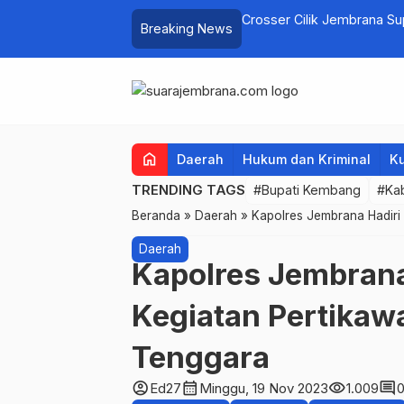
elayan Tenggelam di Perairan Pantai
Crosser Cilik Jembrana S
Breaking News
home
Daerah
Hukum dan Kriminal
Ku
TRENDING TAGS
#Bupati Kembang
#Ka
Beranda
»
Daerah
»
Kapolres Jembrana Hadiri
Daerah
Kapolres Jembran
Kegiatan Pertikaw
Tenggara
account_circle
calendar_month
visibility
comment
Ed27
Minggu, 19 Nov 2023
1.009
0