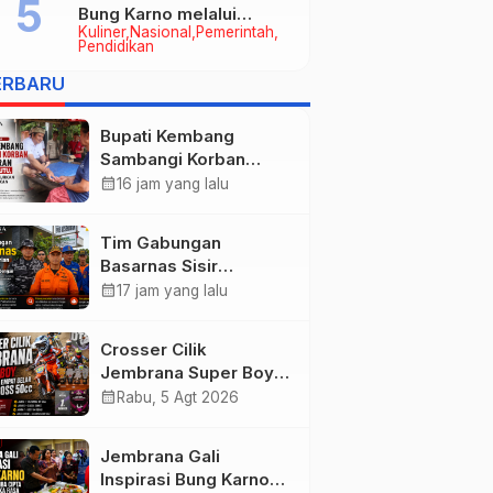
Bung Karno melalui
Kuliner
Nasional
Pemerintah
Lomba Cipta Menu
Pendidikan
Mustika Rasa
ERBARU
Bupati Kembang
Sambangi Korban
Kebakaran di
calendar_month
16 jam yang lalu
Manistutu, Bantuan
Disalurkan untuk
Tim Gabungan
Ringankan Beban
Basarnas Sisir
Warga
Pencarian Nelayan
calendar_month
17 jam yang lalu
Tenggelam di Perairan
Pantai Pengambengan
Crosser Cilik
Jembrana Super Boy
Sapu Bersih Empat
calendar_month
Rabu, 5 Agt 2026
Gelar Motocross 50cc
Jembrana Gali
Inspirasi Bung Karno