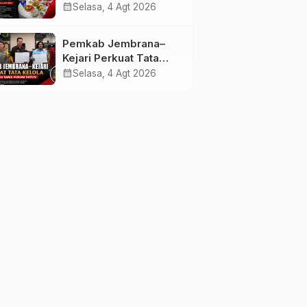
melalui Lomba Cipta
calendar_month
Selasa, 4 Agt 2026
Menu Mustika Rasa
Pemkab Jembrana–
Kejari Perkuat Tata
Kelola Lewat Kerja
calendar_month
Selasa, 4 Agt 2026
Sama Hukum Datun