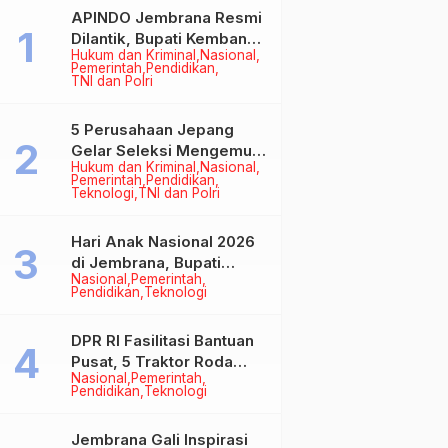
APINDO Jembrana Resmi
Dilantik, Bupati Kembang
Hukum dan Kriminal
Nasional
Minta Pengusaha Jadi
Pemerintah
Pendidikan
Motor Penggerak
TNI dan Polri
Ekonomi
5 Perusahaan Jepang
Gelar Seleksi Mengemudi
Hukum dan Kriminal
Nasional
di Jembrana, Buka
Pemerintah
Pendidikan
Peluang Kerja bagi Calon
Teknologi
TNI dan Polri
PMI
Hari Anak Nasional 2026
di Jembrana, Bupati
Nasional
Pemerintah
Kembang Tegaskan
Pendidikan
Teknologi
Pentingnya Karakter dan
Budaya di Era Teknologi
DPR RI Fasilitasi Bantuan
Pusat, 5 Traktor Roda
Nasional
Pemerintah
Empat Resmi Perkuat
Pendidikan
Teknologi
Mekanisasi Pertanian
Jembrana
Jembrana Gali Inspirasi