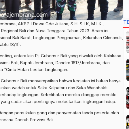
T
brana, AKBP I Dewa Gde Juliana, S.H, S.I.K, M.I.K.,
Regional Bali dan Nusa Tenggara Tahun 2023. Acara ini
onal Bali Barat, Lingkungan Penginuman, Kelurahan Gilimanuk,
tu 18/11).
nting, antara lain Pj. Gubernur Bali yang diwakili oleh Kalakasa
nsi Bali, Bupati Jembrana, Dandim 1617/Jembrana, dan
ma “Cinta Hutan Lestari Lingkungan.
 Gubernur Bali menyampaikan bahwa kegiatan ini bukan hanya
inkan wadah untuk Saka Kalpataru dan Saka Wanabakti
erhadap lingkungan. Keterlibatan mereka dianggap memiliki
yang sadar akan pentingnya melestarikan lingkungan hidup.
 dengan pemukulan gong dan penyematan tanda peserta oleh
cana Daerah Provinsi Bali.