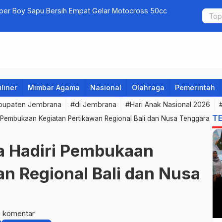
uper Boy Sapu Bersih Empat Gelar Motocross 50cc
Jembrana G
liner
Mimbar Agama
Nasional
Olahraga
Pemerintah
bupaten Jembrana
#di Jembrana
#Hari Anak Nasional 2026
T
 Pembukaan Kegiatan Pertikawan Regional Bali dan Nusa Tenggara
a Hadiri Pembukaan
an Regional Bali dan Nusa
 komentar