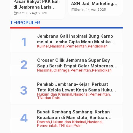
Pasar Rakyat PKK Bali
an
ASN Jadi Marketing
B
di Jembrana Laris
Pemerintah Daerah
T
calendar_month
calendar_month
Senin, 14 Apr 2025
Manis, Transaksi
calendar_month
Sabtu, 8 Agt 2026
A
Tembus Rp.672 Juta
K
TERPOPULER
Sehari
I
Jembrana Gali Inspirasi Bung Karno
melalui Lomba Cipta Menu Mustika
Kuliner
Nasional
Pemerintah
Pendidikan
Rasa
Crosser Cilik Jembrana Super Boy
Sapu Bersih Empat Gelar Motocross
Nasional
Olahraga
Pemerintah
Pendidikan
50cc
Pemkab Jembrana–Kejari Perkuat
Tata Kelola Lewat Kerja Sama Hukum
Hukum dan Kriminal
Nasional
Pemerintah
Datun
TNI dan Polri
Bupati Kembang Sambangi Korban
Kebakaran di Manistutu, Bantuan
Daerah
Hukum dan Kriminal
Nasional
Disalurkan untuk Ringankan Beban
Pemerintah
TNI dan Polri
Warga