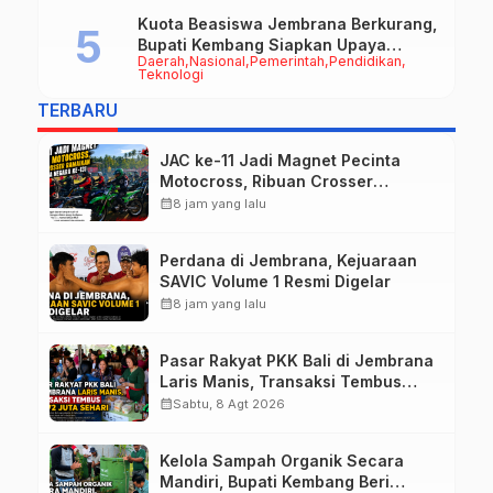
Kuota Beasiswa Jembrana Berkurang,
Bupati Kembang Siapkan Upaya
Daerah
Nasional
Pemerintah
Pendidikan
Penambahan di Tahap II
Teknologi
TERBARU
JAC ke-11 Jadi Magnet Pecinta
Motocross, Ribuan Crosser
Ramaikan HUT Kota Negara ke-131
calendar_month
8 jam yang lalu
Perdana di Jembrana, Kejuaraan
SAVIC Volume 1 Resmi Digelar
calendar_month
8 jam yang lalu
Pasar Rakyat PKK Bali di Jembrana
Laris Manis, Transaksi Tembus
Rp.672 Juta Sehari
calendar_month
Sabtu, 8 Agt 2026
Kelola Sampah Organik Secara
Mandiri, Bupati Kembang Beri