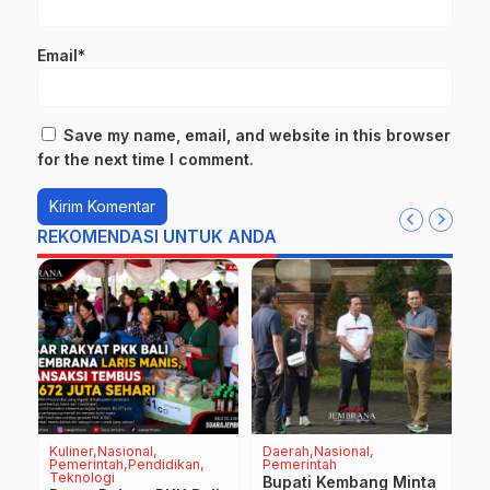
Email*
Save my name, email, and website in this browser
for the next time I comment.
REKOMENDASI UNTUK ANDA
Kuliner
Nasional
Daerah
Nasional
D
Pemerintah
Pendidikan
Pemerintah
P
Teknologi
g
Bupati Kembang Minta
G