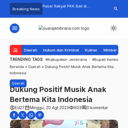
i Jembrana, Kejuaraan
Pasar Rakyat PKK Bali di
Kelola Samp
search
Breaking News
ume 1 Resmi Digelar
Jembrana Laris Manis, Transaksi
Mandiri, Bup
Tembus Rp.672 Juta Sehari
Apresiasi Tin
Mandala
menu
light_mode
home
Daerah
Hukum dan Kriminal
Kuliner
Mimbar Aga
TRENDING TAGS
#Kabupaten Jembrana
#Bupati Kembang
Beranda
»
Daerah
»
Dukung Positif Musik Anak Bertema Kita
Indonesia
Daerah
Dukung Positif Musik Anak
Bertema Kita Indonesia
account_circle
calendar_month
visibility
comment
Ed27
Minggu, 20 Agt 2023
603
0 komentar