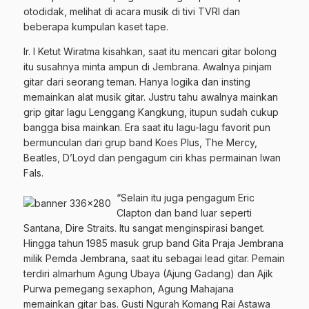
otodidak, melihat di acara musik di tivi TVRI dan
beberapa kumpulan kaset tape.
Ir. I Ketut Wiratma kisahkan, saat itu mencari gitar bolong
itu susahnya minta ampun di Jembrana. Awalnya pinjam
gitar dari seorang teman. Hanya logika dan insting
memainkan alat musik gitar. Justru tahu awalnya mainkan
grip gitar lagu Lenggang Kangkung, itupun sudah cukup
bangga bisa mainkan. Era saat itu lagu-lagu favorit pun
bermunculan dari grup band Koes Plus, The Mercy,
Beatles, D’Loyd dan pengagum ciri khas permainan Iwan
Fals.
“Selain itu juga pengagum Eric
Clapton dan band luar seperti
Santana, Dire Straits. Itu sangat menginspirasi banget.
Hingga tahun 1985 masuk grup band Gita Praja Jembrana
milik Pemda Jembrana, saat itu sebagai lead gitar. Pemain
terdiri almarhum Agung Ubaya (Ajung Gadang) dan Ajik
Purwa pemegang sexaphon, Agung Mahajana
memainkan gitar bas. Gusti Ngurah Komang Rai Astawa