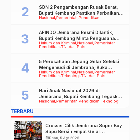
SDN 2 Pengambengan Rusak Berat,
Bupati Kembang Pastikan Perbaikan
Nasional
Pemerintah
Pendidikan
Jadi Prioritas
APINDO Jembrana Resmi Dilantik,
Bupati Kembang Minta Pengusaha
Hukum dan Kriminal
Nasional
Pemerintah
Jadi Motor Penggerak Ekonomi
Pendidikan
TNI dan Polri
5 Perusahaan Jepang Gelar Seleksi
Mengemudi di Jembrana, Buka
Hukum dan Kriminal
Nasional
Pemerintah
Peluang Kerja bagi Calon PMI
Pendidikan
Teknologi
TNI dan Polri
Hari Anak Nasional 2026 di
Jembrana, Bupati Kembang Tegaskan
Nasional
Pemerintah
Pendidikan
Teknologi
Pentingnya Karakter dan Budaya di
Era Teknologi
TERBARU
Crosser Cilik Jembrana Super Boy
Sapu Bersih Empat Gelar
Motocross 50cc
calendar_month
Rabu, 5 Agt 2026