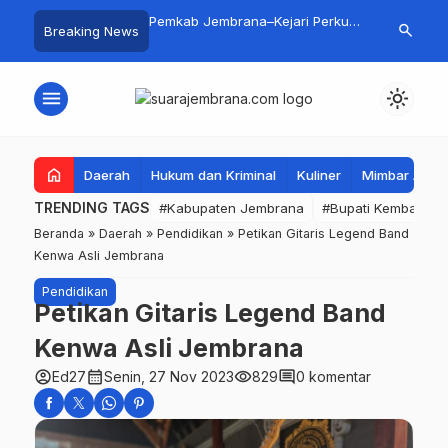
Gali Inspirasi Bung
Pemkab Jembrana–Kejari Perkuat
5 Perusahaa
search
Breaking News
alui Lomba Cipta Menu
Tata Kelola Lewat Kerja Sama
Seleksi Meng
asa
Hukum Datun
Buka Peluang
PMI
menu
light_mode
home
Daerah
Hukum dan Kriminal
Kuliner
Mimbar Aga
TRENDING TAGS
#Kabupaten Jembrana
#Bupati Kembang
Beranda
»
Daerah
»
Pendidikan
»
Petikan Gitaris Legend Band
Kenwa Asli Jembrana
Pendidikan
Petikan Gitaris Legend Band
Kenwa Asli Jembrana
account_circle
calendar_month
visibility
comment
Ed27
Senin, 27 Nov 2023
829
0 komentar