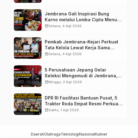
Jembrana Gali Inspirasi Bung
Karno melalui Lomba Cipta Menu
Mustika Rasa
calendar_month
Selasa, 4 Agt 2026
Pemkab Jembrana–Kejari Perkuat
Tata Kelola Lewat Kerja Sama
Hukum Datun
calendar_month
Selasa, 4 Agt 2026
5 Perusahaan Jepang Gelar
Seleksi Mengemudi di Jembrana,
Buka Peluang Kerja bagi Calon PMI
calendar_month
Minggu, 2 Agt 2026
DPR RI Fasilitasi Bantuan Pusat, 5
Traktor Roda Empat Resmi Perkuat
Mekanisasi Pertanian Jembrana
calendar_month
Sabtu, 1 Agt 2026
Daerah
Olahraga
Teknologi
Nasional
Kuliner