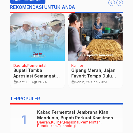
REKOMENDASI UNTUK ANDA
Daerah
Pemerintah
Kuliner
D
Bupati Tamba
Gipang Merah, Jajan
W
Apresiasi Semangat
Favorit Tempo Dulu
P
Krama Ngaben Masal
Hingga Kini
O
calendar_month
calendar_month
calendar_month
Sabtu, 3 Agt 2024
Senin, 25 Sep 2023
Desa Yehembang
Kauh
TERPOPULER
Kakao Fermentasi Jembrana Kian
Mendunia, Bupati Perkuat Komitmen
Daerah
Kuliner
Nasional
Pemerintah
pada Standar Mutu dan Keberlanjutan
Pendidikan
Teknologi