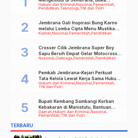
Hukum dan Kriminal
Nasional
Pemerintah
Peluang Kerja bagi Calon PMI
Pendidikan
Teknologi
TNI dan Polri
Jembrana Gali Inspirasi Bung Karno
melalui Lomba Cipta Menu Mustika
Kuliner
Nasional
Pemerintah
Pendidikan
Rasa
Crosser Cilik Jembrana Super Boy
Sapu Bersih Empat Gelar Motocross
Nasional
Olahraga
Pemerintah
Pendidikan
50cc
Pemkab Jembrana–Kejari Perkuat
Tata Kelola Lewat Kerja Sama Hukum
Hukum dan Kriminal
Nasional
Pemerintah
Datun
TNI dan Polri
Bupati Kembang Sambangi Korban
Kebakaran di Manistutu, Bantuan
Daerah
Hukum dan Kriminal
Nasional
Disalurkan untuk Ringankan Beban
Pemerintah
TNI dan Polri
Warga
TERBARU