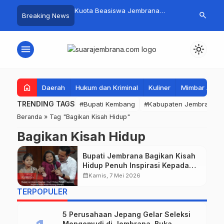
mpah Organik Secara
Kuota Beasiswa Jembrana
Fantastis! B
search
Breaking News
…
Bupati Kembang Beri
Berkurang, Bupati Kembang
Pasar Rakyat 
Tinggi Warga Sri
Siapkan Upaya Penambahan di
Jembrana Ra
Tahap II
Juta
menu
light_mode
home
Daerah
Hukum dan Kriminal
Kuliner
Mimbar Aga
TRENDING TAGS
#Bupati Kembang
#Kabupaten Jembrana
Beranda
»
Tag "Bagikan Kisah Hidup"
Bagikan Kisah Hidup
Bupati Jembrana Bagikan Kisah
Hidup Penuh Inspirasi Kepada
Anak-Anak Kurang Mampu
calendar_month
Kamis, 7 Mei 2026
TERPOPULER
5 Perusahaan Jepang Gelar Seleksi
Mengemudi di Jembrana, Buka