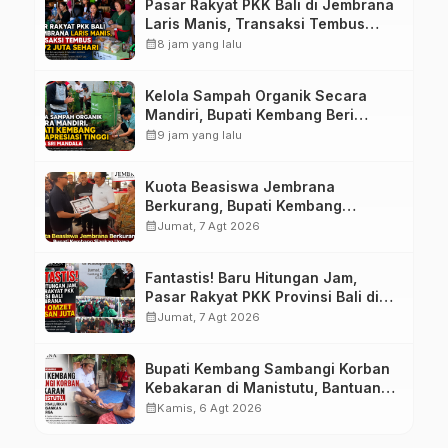
Pasar Rakyat PKK Bali di Jembrana
Laris Manis, Transaksi Tembus
Rp.672 Juta Sehari
calendar_month
8 jam yang lalu
Kelola Sampah Organik Secara
Mandiri, Bupati Kembang Beri
Apresiasi Tinggi Warga Sri
calendar_month
9 jam yang lalu
Mandala
Kuota Beasiswa Jembrana
Berkurang, Bupati Kembang
Siapkan Upaya Penambahan di
calendar_month
Jumat, 7 Agt 2026
Tahap II
Fantastis! Baru Hitungan Jam,
Pasar Rakyat PKK Provinsi Bali di
Jembrana Raup Omzet Ratusan
calendar_month
Jumat, 7 Agt 2026
Juta
Bupati Kembang Sambangi Korban
Kebakaran di Manistutu, Bantuan
Disalurkan untuk Ringankan Beban
calendar_month
Kamis, 6 Agt 2026
Warga