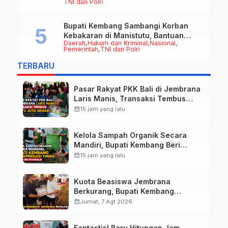
TNI dan Polri
Bupati Kembang Sambangi Korban
Kebakaran di Manistutu, Bantuan
Daerah
Hukum dan Kriminal
Nasional
Disalurkan untuk Ringankan Beban
Pemerintah
TNI dan Polri
Warga
TERBARU
Pasar Rakyat PKK Bali di Jembrana
Laris Manis, Transaksi Tembus
Rp.672 Juta Sehari
calendar_month
15 jam yang lalu
Kelola Sampah Organik Secara
Mandiri, Bupati Kembang Beri
Apresiasi Tinggi Warga Sri
calendar_month
15 jam yang lalu
Mandala
Kuota Beasiswa Jembrana
Berkurang, Bupati Kembang
Siapkan Upaya Penambahan di
calendar_month
Jumat, 7 Agt 2026
Tahap II
Fantastis! Baru Hitungan Jam,