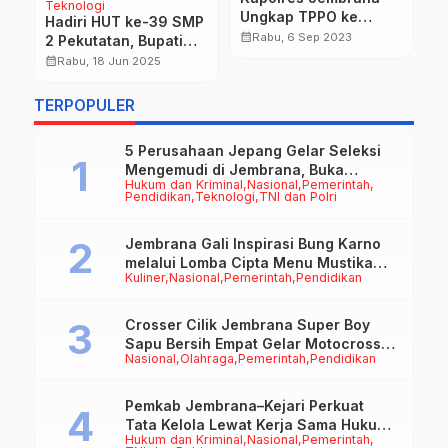
Teknologi
Ungkap TPPO ke
D
Hadiri HUT ke-39 SMP
Jepang
P
calendar_month
calendar_month
Rabu, 6 Sep 2023
2 Pekutatan, Bupati
B
Tantang Optimalkan
calendar_month
Rabu, 18 Jun 2025
ma
Potensi Lokal melalui
Pemanfaatan Aset
TERPOPULER
5 Perusahaan Jepang Gelar Seleksi
Mengemudi di Jembrana, Buka
Hukum dan Kriminal
Nasional
Pemerintah
Peluang Kerja bagi Calon PMI
Pendidikan
Teknologi
TNI dan Polri
Jembrana Gali Inspirasi Bung Karno
melalui Lomba Cipta Menu Mustika
Kuliner
Nasional
Pemerintah
Pendidikan
Rasa
Crosser Cilik Jembrana Super Boy
Sapu Bersih Empat Gelar Motocross
Nasional
Olahraga
Pemerintah
Pendidikan
50cc
Pemkab Jembrana–Kejari Perkuat
Tata Kelola Lewat Kerja Sama Hukum
Hukum dan Kriminal
Nasional
Pemerintah
Datun