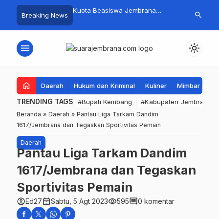
mpah Organik Secara
Kuota Beasiswa Jembrana
Fantastis! B
search
Breaking News
Bupati Kembang Beri
Berkurang, Bupati Kembang
Pasar Rakyat 
Tinggi Warga Sri
Siapkan Upaya Penambahan di
Jembrana Ra
Tahap II
Juta
menu
light_mode
home
Daerah
Hukum dan Kriminal
Kuliner
Mimbar Aga
TRENDING TAGS
#Bupati Kembang
#Kabupaten Jembrana
Beranda
»
Daerah
»
Pantau Liga Tarkam Dandim
1617/Jembrana dan Tegaskan Sportivitas Pemain
Daerah
Pantau Liga Tarkam Dandim
1617/Jembrana dan Tegaskan
Sportivitas Pemain
account_circle
calendar_month
visibility
comment
Ed27
Sabtu, 5 Agt 2023
595
0 komentar