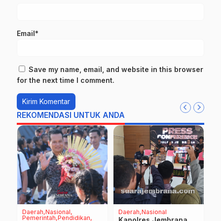
Email*
Save my name, email, and website in this browser
for the next time I comment.
REKOMENDASI UNTUK ANDA
Daerah
Nasional
Daerah
Nasional
P
Pemerintah
Pendidikan
Kapolres Jembrana
U