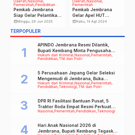
Daerah
Nasional
Daerah
Nasional
D
Pemerintah
Pendidikan
Pemerintah
P
Pemkab Jembrana
Pemkab Jembrana
B
ti
Siap Gelar Pelantikan
Gelar Apel HUT
T
P3K di Taman Ujung
Provinsi Bali “Prajahita
J
calendar_month
calendar_month
calendar_month
Minggu, 29 Jun 2025
Rabu, 14 Agt 2024
Pantai Perancak
Paramakarya”
P
TERPOPULER
APINDO Jembrana Resmi Dilantik,
Bupati Kembang Minta Pengusaha
Hukum dan Kriminal
Nasional
Pemerintah
Jadi Motor Penggerak Ekonomi
Pendidikan
TNI dan Polri
5 Perusahaan Jepang Gelar Seleksi
Mengemudi di Jembrana, Buka
Hukum dan Kriminal
Nasional
Pemerintah
Peluang Kerja bagi Calon PMI
Pendidikan
Teknologi
TNI dan Polri
DPR RI Fasilitasi Bantuan Pusat, 5
Traktor Roda Empat Resmi Perkuat
Nasional
Pemerintah
Pendidikan
Teknologi
Mekanisasi Pertanian Jembrana
Hari Anak Nasional 2026 di
Jembrana, Bupati Kembang Tegaskan