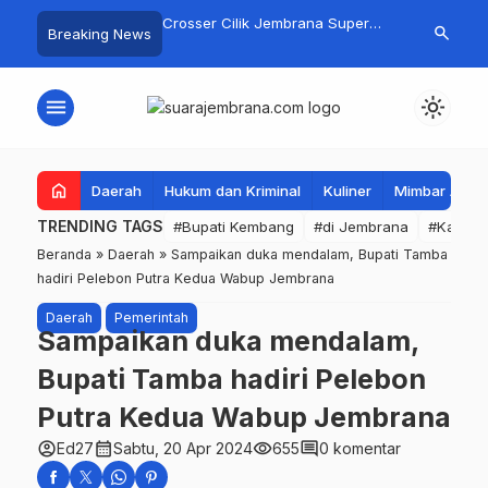
gan Basarnas Sisir
Crosser Cilik Jembrana Super
Jembrana Gal
search
Breaking News
 Nelayan Tenggelam di
Boy Sapu Bersih Empat Gelar
Karno melalu
Pantai Pengambengan
Motocross 50cc
Mustika Rasa
menu
light_mode
home
Daerah
Hukum dan Kriminal
Kuliner
Mimbar Aga
TRENDING TAGS
#Bupati Kembang
#di Jembrana
#Kabupa
Beranda
»
Daerah
»
Sampaikan duka mendalam, Bupati Tamba
hadiri Pelebon Putra Kedua Wabup Jembrana
Daerah
Pemerintah
Sampaikan duka mendalam,
Bupati Tamba hadiri Pelebon
Putra Kedua Wabup Jembrana
account_circle
calendar_month
visibility
comment
Ed27
Sabtu, 20 Apr 2024
655
0 komentar