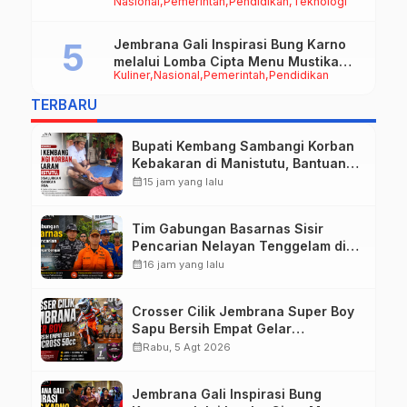
Nasional
Pemerintah
Pendidikan
Teknologi
Pentingnya Karakter dan Budaya di
Era Teknologi
Jembrana Gali Inspirasi Bung Karno
melalui Lomba Cipta Menu Mustika
Kuliner
Nasional
Pemerintah
Pendidikan
Rasa
TERBARU
Bupati Kembang Sambangi Korban
Kebakaran di Manistutu, Bantuan
Disalurkan untuk Ringankan Beban
calendar_month
15 jam yang lalu
Warga
Tim Gabungan Basarnas Sisir
Pencarian Nelayan Tenggelam di
Perairan Pantai Pengambengan
calendar_month
16 jam yang lalu
Crosser Cilik Jembrana Super Boy
Sapu Bersih Empat Gelar
Motocross 50cc
calendar_month
Rabu, 5 Agt 2026
Jembrana Gali Inspirasi Bung