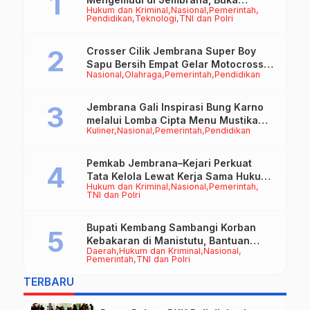
Hukum dan Kriminal
Nasional
Pemerintah
Peluang Kerja bagi Calon PMI
Pendidikan
Teknologi
TNI dan Polri
Crosser Cilik Jembrana Super Boy
Sapu Bersih Empat Gelar Motocross
Nasional
Olahraga
Pemerintah
Pendidikan
50cc
Jembrana Gali Inspirasi Bung Karno
melalui Lomba Cipta Menu Mustika
Kuliner
Nasional
Pemerintah
Pendidikan
Rasa
Pemkab Jembrana–Kejari Perkuat
Tata Kelola Lewat Kerja Sama Hukum
Hukum dan Kriminal
Nasional
Pemerintah
Datun
TNI dan Polri
Bupati Kembang Sambangi Korban
Kebakaran di Manistutu, Bantuan
Daerah
Hukum dan Kriminal
Nasional
Disalurkan untuk Ringankan Beban
Pemerintah
TNI dan Polri
Warga
TERBARU