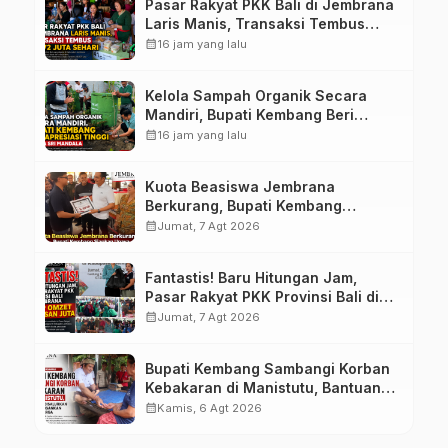
Pasar Rakyat PKK Bali di Jembrana
Laris Manis, Transaksi Tembus
Rp.672 Juta Sehari
calendar_month
16 jam yang lalu
Kelola Sampah Organik Secara
Mandiri, Bupati Kembang Beri
Apresiasi Tinggi Warga Sri
calendar_month
16 jam yang lalu
Mandala
Kuota Beasiswa Jembrana
Berkurang, Bupati Kembang
Siapkan Upaya Penambahan di
calendar_month
Jumat, 7 Agt 2026
Tahap II
Fantastis! Baru Hitungan Jam,
Pasar Rakyat PKK Provinsi Bali di
Jembrana Raup Omzet Ratusan
calendar_month
Jumat, 7 Agt 2026
Juta
Bupati Kembang Sambangi Korban
Kebakaran di Manistutu, Bantuan
Disalurkan untuk Ringankan Beban
calendar_month
Kamis, 6 Agt 2026
Warga