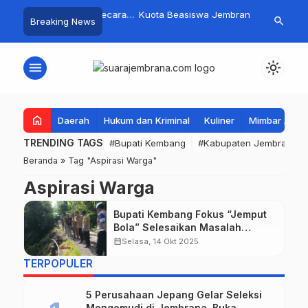
ampah Organik Secara
Kuota Beasiswa Jembrana
Fantastis! 
search
Breaking News
 Bupati Kembang Beri
Berkurang, Bupati Kembang
Pasar Rakyat
 Tinggi Warga Sri
Siapkan Upaya Penambahan di
Jembrana R
Tahap II
Juta
menu
light_mode
home
Daerah
Hukum dan Kriminal
Kuliner
Mimbar Aga
TRENDING TAGS
#Bupati Kembang
#Kabupaten Jembrana
Beranda
»
Tag "Aspirasi Warga"
Aspirasi Warga
Bupati Kembang Fokus “Jemput
Bola” Selesaikan Masalah
Infrastruktur dan Serap Aspirasi
calendar_month
Selasa, 14 Okt 2025
Warga di Desa Medewi
TERPOPULER
5 Perusahaan Jepang Gelar Seleksi
Mengemudi di Jembrana, Buka