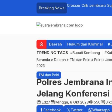
elayan Tenggelam di Perairan Pantai
Crosser Cilik Jembrana S
Breaking News
home
Daerah
Hukum dan Kriminal
Ku
TRENDING TAGS
#Bupati Kembang
#Ka
Beranda
»
Daerah
»
TNI dan Polri
»
Polres Jem
2023
TNI dan Polri
Polres Jembrana 
Jelang Konferens
account_circle
calendar_month
visibility
comment
Ed27
Minggu, 8 Okt 2023
550
0 k
Facebook
Twitter
Whatsapp