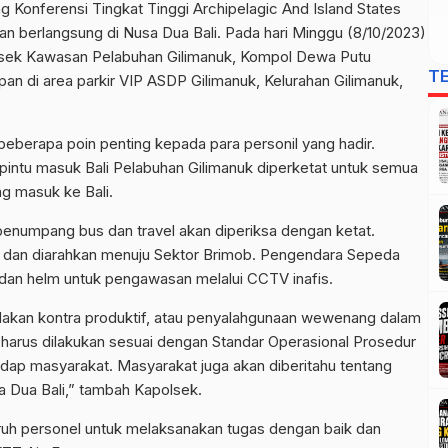
Konferensi Tingkat Tinggi Archipelagic And Island States
n berlangsung di Nusa Dua Bali. Pada hari Minggu (8/10/2023)
olsek Kawasan Pelabuhan Gilimanuk, Kompol Dewa Putu
T
an di area parkir VIP ASDP Gilimanuk, Kelurahan Gilimanuk,
berapa poin penting kepada para personil yang hadir.
ntu masuk Bali Pelabuhan Gilimanuk diperketat untuk semua
g masuk ke Bali.
enumpang bus dan travel akan diperiksa dengan ketat.
 dan diarahkan menuju Sektor Brimob. Pengendara Sepeda
an helm untuk pengawasan melalui CCTV inafis.
ndakan kontra produktif, atau penyalahgunaan wewenang dalam
harus dilakukan sesuai dengan Standar Operasional Prosedur
dap masyarakat. Masyarakat juga akan diberitahu tentang
a Dua Bali,” tambah Kapolsek.
ruh personel untuk melaksanakan tugas dengan baik dan