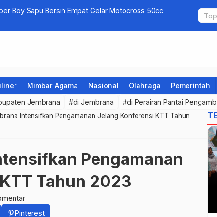
uper Boy Sapu Bersih Empat Gelar Motocross 50cc
Jembrana G
liner
Mimbar Agama
Nasional
Olahraga
Pemerintah
bupaten Jembrana
#di Jembrana
#di Perairan Pantai Pengam
T
brana Intensifkan Pengamanan Jelang Konferensi KTT Tahun
Intensifkan Pengamanan
i KTT Tahun 2023
omentar
Pinterest