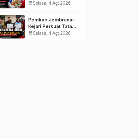
melalui Lomba Cipta
calendar_month
Selasa, 4 Agt 2026
Menu Mustika Rasa
Pemkab Jembrana–
Kejari Perkuat Tata
Kelola Lewat Kerja
calendar_month
Selasa, 4 Agt 2026
Sama Hukum Datun