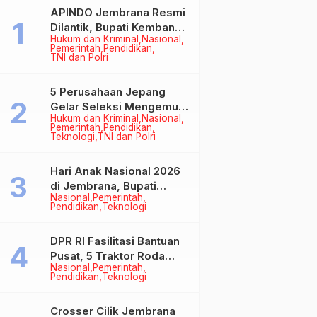
APINDO Jembrana Resmi
Dilantik, Bupati Kembang
Hukum dan Kriminal
Nasional
Minta Pengusaha Jadi
Pemerintah
Pendidikan
Motor Penggerak
TNI dan Polri
Ekonomi
5 Perusahaan Jepang
Gelar Seleksi Mengemudi
Hukum dan Kriminal
Nasional
di Jembrana, Buka
Pemerintah
Pendidikan
Peluang Kerja bagi Calon
Teknologi
TNI dan Polri
PMI
Hari Anak Nasional 2026
di Jembrana, Bupati
Nasional
Pemerintah
Kembang Tegaskan
Pendidikan
Teknologi
Pentingnya Karakter dan
Budaya di Era Teknologi
DPR RI Fasilitasi Bantuan
Pusat, 5 Traktor Roda
Nasional
Pemerintah
Empat Resmi Perkuat
Pendidikan
Teknologi
Mekanisasi Pertanian
Jembrana
Crosser Cilik Jembrana