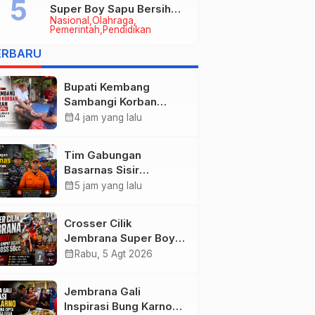
Super Boy Sapu Bersih
Nasional
Olahraga
Empat Gelar Motocross
Pemerintah
Pendidikan
50cc
ERBARU
Bupati Kembang
Sambangi Korban
Kebakaran di
calendar_month
4 jam yang lalu
Manistutu, Bantuan
Disalurkan untuk
Tim Gabungan
Ringankan Beban
Basarnas Sisir
Warga
Pencarian Nelayan
calendar_month
5 jam yang lalu
Tenggelam di Perairan
Pantai Pengambengan
Crosser Cilik
Jembrana Super Boy
Sapu Bersih Empat
calendar_month
Rabu, 5 Agt 2026
Gelar Motocross 50cc
Jembrana Gali
Inspirasi Bung Karno