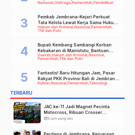
Nasional
Olahraga
Pemerintah
Pendidikan
50cc
Pemkab Jembrana–Kejari Perkuat
Tata Kelola Lewat Kerja Sama Hukum
Hukum dan Kriminal
Nasional
Pemerintah
Datun
TNI dan Polri
Bupati Kembang Sambangi Korban
Kebakaran di Manistutu, Bantuan
Daerah
Hukum dan Kriminal
Nasional
Disalurkan untuk Ringankan Beban
Pemerintah
TNI dan Polri
Warga
Fantastis! Baru Hitungan Jam, Pasar
Rakyat PKK Provinsi Bali di Jembrana
Kuliner
Nasional
Pemerintah
Teknologi
Raup Omzet Ratusan Juta
TERBARU
JAC ke-11 Jadi Magnet Pecinta
Motocross, Ribuan Crosser
Ramaikan HUT Kota Negara ke-131
calendar_month
6 jam yang lalu
Perdana di Jembrana, Kejuaraan