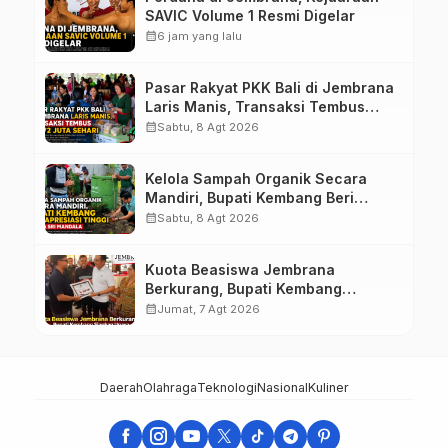
SAVIC Volume 1 Resmi Digelar
calendar_month
6 jam yang lalu
Pasar Rakyat PKK Bali di Jembrana
Laris Manis, Transaksi Tembus
Rp.672 Juta Sehari
calendar_month
Sabtu, 8 Agt 2026
Kelola Sampah Organik Secara
Mandiri, Bupati Kembang Beri
Apresiasi Tinggi Warga Sri
calendar_month
Sabtu, 8 Agt 2026
Mandala
Kuota Beasiswa Jembrana
Berkurang, Bupati Kembang
Siapkan Upaya Penambahan di
calendar_month
Jumat, 7 Agt 2026
Tahap II
Daerah
Olahraga
Teknologi
Nasional
Kuliner