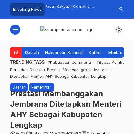
i Jembrana, Kejuaraan
Pasar Rakyat PKK Bali di
Kelola Samp
search
Breaking News
ume 1 Resmi Digelar
Jembrana Laris Manis, Transaksi
Mandiri, Bup
Tembus Rp.672 Juta Sehari
Apresiasi Tin
Mandala
menu
light_mode
home
Daerah
Hukum dan Kriminal
Kuliner
Mimbar Aga
TRENDING TAGS
#Kabupaten Jembrana
#Bupati Kembang
Beranda
»
Daerah
»
Prestasi Membanggakan Jembrana
Ditetapkan Menteri AHY Sebagai Kabupaten Lengkap
Daerah
Pemerintah
Prestasi Membanggakan
Jembrana Ditetapkan Menteri
AHY Sebagai Kabupaten
Lengkap
account_circle
calendar_month
visibility
comment
Ed27
Rabu, 22 Mei 2024
580
0 komentar