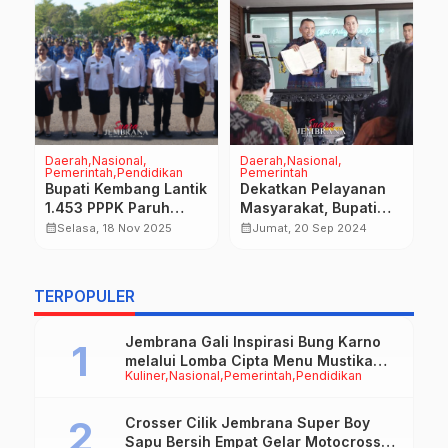
Daerah
Nasional
Daerah
Nasional
D
Pemerintah
Pendidikan
Pemerintah
B
Bupati Kembang Lantik
Dekatkan Pelayanan
P
ta
1.453 PPPK Paruh
Masyarakat, Bupati
K
calendar_month
Waktu, Ingatkan
Tamba Soft Launching
calendar_month
calendar_month
Selasa, 18 Nov 2025
Jumat, 20 Sep 2024
Tantangan Fiskal
MPP Jembrana
Tahun 2026
TERPOPULER
Jembrana Gali Inspirasi Bung Karno
melalui Lomba Cipta Menu Mustika
Kuliner
Nasional
Pemerintah
Pendidikan
Rasa
Crosser Cilik Jembrana Super Boy
Sapu Bersih Empat Gelar Motocross