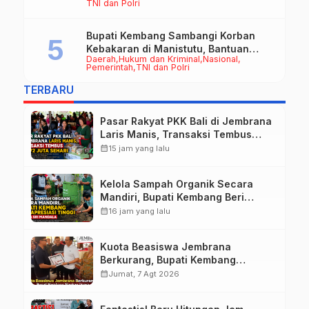
TNI dan Polri
Bupati Kembang Sambangi Korban
Kebakaran di Manistutu, Bantuan
Daerah
Hukum dan Kriminal
Nasional
Disalurkan untuk Ringankan Beban
Pemerintah
TNI dan Polri
Warga
TERBARU
Pasar Rakyat PKK Bali di Jembrana
Laris Manis, Transaksi Tembus
Rp.672 Juta Sehari
calendar_month
15 jam yang lalu
Kelola Sampah Organik Secara
Mandiri, Bupati Kembang Beri
Apresiasi Tinggi Warga Sri
calendar_month
16 jam yang lalu
Mandala
Kuota Beasiswa Jembrana
Berkurang, Bupati Kembang
Siapkan Upaya Penambahan di
calendar_month
Jumat, 7 Agt 2026
Tahap II