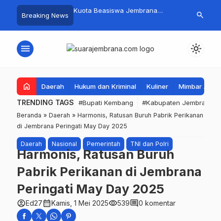
mpah Organik Secara
Kuota Beasiswa Jembrana
Fantastis! B
search
Breaking News
Bupati Kembang Beri
Berkurang, Bupati Kembang
Pasar Rakyat 
Tinggi Warga Sri
Siapkan Upaya Penambahan di
Jembrana Ra
Tahap II
Juta
menu
light_mode
home
Daerah
Hukum dan Kriminal
Kuliner
Mimbar Aga
TRENDING TAGS
#Bupati Kembang
#Kabupaten Jembrana
Beranda
»
Daerah
»
Harmonis, Ratusan Buruh Pabrik Perikanan
di Jembrana Peringati May Day 2025
Daerah
Nasional
Pemerintah
TNI dan Polri
Harmonis, Ratusan Buruh
Pabrik Perikanan di Jembrana
Peringati May Day 2025
account_circle
calendar_month
visibility
comment
Ed27
Kamis, 1 Mei 2025
539
0 komentar