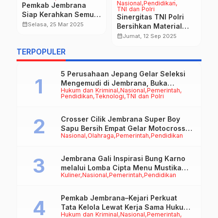
Nasional
Pendidikan
T
Pemkab Jembrana
TNI dan Polri
K
n
Siap Kerahkan Semua
Sinergitas TNI Polri
S
)
Sumber Daya
calendar_month
Selasa, 25 Mar 2025
Bersihkan Material
B
calendar_month
Lancarkan Arus Mudik
Sampah Paska Banjir
calendar_month
Jumat, 12 Sep 2025
J
Tahun 2025
TERPOPULER
5 Perusahaan Jepang Gelar Seleksi
Mengemudi di Jembrana, Buka
Hukum dan Kriminal
Nasional
Pemerintah
Peluang Kerja bagi Calon PMI
Pendidikan
Teknologi
TNI dan Polri
Crosser Cilik Jembrana Super Boy
Sapu Bersih Empat Gelar Motocross
Nasional
Olahraga
Pemerintah
Pendidikan
50cc
Jembrana Gali Inspirasi Bung Karno
melalui Lomba Cipta Menu Mustika
Kuliner
Nasional
Pemerintah
Pendidikan
Rasa
Pemkab Jembrana–Kejari Perkuat
Tata Kelola Lewat Kerja Sama Hukum
Hukum dan Kriminal
Nasional
Pemerintah
Datun