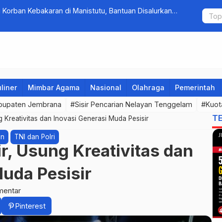
Korban Kebakaran di Manistutu, Bantuan Disalurkan
Tim Gabung
arga
Pengambe
liner
Mimbar Agama
Nasional
Olahraga
Pemerintah
bupaten Jembrana
#Sisir Pencarian Nelayan Tenggelam
#Kuot
T
Kreativitas dan Inovasi Generasi Muda Pesisir
an
TNI dan Polri
, Usung Kreativitas dan
Muda Pesisir
mentar
Pinterest