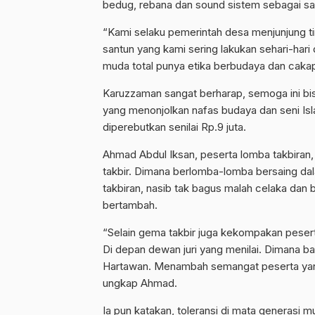
bedug, rebana dan sound sistem sebagai sar
“Kami selaku pemerintah desa menjunjung tin
santun yang kami sering lakukan sehari-har
muda total punya etika berbudaya dan caka
Karuzzaman sangat berharap, semoga ini bi
yang menonjolkan nafas budaya dan seni Islam
diperebutkan senilai Rp.9 juta.
Ahmad Abdul Iksan, peserta lomba takbiran,
takbir. Dimana berlomba-lomba bersaing dala
takbiran, nasib tak bagus malah celaka dan
bertambah.
“Selain gema takbir juga kekompakan peserta
Di depan dewan juri yang menilai. Dimana b
Hartawan. Menambah semangat peserta yang 
ungkap Ahmad.
Ia pun katakan, toleransi di mata generasi