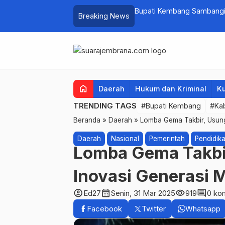
at PKK Provinsi Bali di Jembrana Raup
Bupati Kembang Sambangi 
Breaking News
untuk Ringankan Beban W
home
Daerah
Hukum dan Kriminal
Ku
TRENDING TAGS
#Bupati Kembang
#Ka
Beranda
»
Daerah
»
Lomba Gema Takbir, Usung 
Daerah
Nasional
Pemerintah
Pendidik
Lomba Gema Takbir
Inovasi Generasi 
account_circle
calendar_month
visibility
comment
Ed27
Senin, 31 Mar 2025
919
0 ko
Facebook
Twitter
Whatsapp