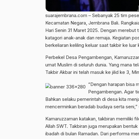
suarajembrana.com – Sebanyak 25 tim pese
Kecamatan Negara, Jembrana Bali. Rangkaian j
Hari Senin 31 Maret 2025. Dengan merebut tot
katagori anak-anak dan remaja. Kegiatan pos
berkeliaran keliling keluar saat takbir ke lua
Perbekel Desa Pengambengan, Kamaruzzama
umat Muslim di seluruh dunia. Yang mana te
Takbir Akbar ini telah masuk ke jilid ke 3, 
“Dengan harapan bisa m
Pengambengan. Agar tida
Bahkan selaku pemerintah di desa kita menjag
mencerminkan beradab budaya serta seni,”
Kamaruzzaman katakan, takbiran memiliki f
Allah SWT. Takbiran juga merupakan bentuk
ibadah di bulan Ramadan. Dari performa mere