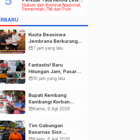
Hukum dan Kriminal
Nasional
Kerja Sama Hukum Datun
Pemerintah
TNI dan Polri
ERBARU
Kuota Beasiswa
Jembrana Berkurang,
Bupati Kembang
calendar_month
7 jam yang lalu
Siapkan Upaya
Penambahan di Tahap
Fantastis! Baru
II
Hitungan Jam, Pasar
Rakyat PKK Provinsi
calendar_month
10 jam yang lalu
Bali di Jembrana Raup
Omzet Ratusan Juta
Bupati Kembang
Sambangi Korban
Kebakaran di
calendar_month
Kamis, 6 Agt 2026
Manistutu, Bantuan
Disalurkan untuk
Tim Gabungan
Ringankan Beban
Basarnas Sisir
Warga
Pencarian Nelayan
calendar_month
Kamis, 6 Agt 2026