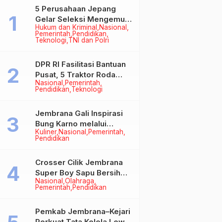
5 Perusahaan Jepang
Gelar Seleksi Mengemudi
Hukum dan Kriminal
Nasional
di Jembrana, Buka
Pemerintah
Pendidikan
Peluang Kerja bagi Calon
Teknologi
TNI dan Polri
PMI
DPR RI Fasilitasi Bantuan
Pusat, 5 Traktor Roda
Nasional
Pemerintah
Empat Resmi Perkuat
Pendidikan
Teknologi
Mekanisasi Pertanian
Jembrana
Jembrana Gali Inspirasi
Bung Karno melalui
Kuliner
Nasional
Pemerintah
Lomba Cipta Menu
Pendidikan
Mustika Rasa
Crosser Cilik Jembrana
Super Boy Sapu Bersih
Nasional
Olahraga
Empat Gelar Motocross
Pemerintah
Pendidikan
50cc
Pemkab Jembrana–Kejari
Perkuat Tata Kelola Lewat