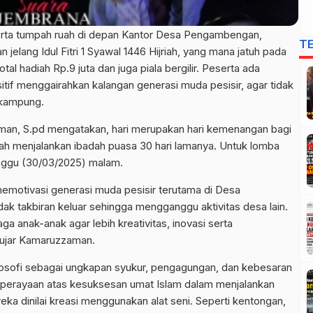
rta tumpah ruah di depan Kantor Desa Pengambengan,
T
elang Idul Fitri 1 Syawal 1446 Hijriah, yang mana jatuh pada
al hadiah Rp.9 juta dan juga piala bergilir. Peserta ada
itif menggairahkan kalangan generasi muda pesisir, agar tidak
r kampung.
n, S.pd mengatakan, hari merupakan hari kemenangan bagi
lah menjalankan ibadah puasa 30 hari lamanya. Untuk lomba
Minggu (30/03/2025) malam.
emotivasi generasi muda pesisir terutama di Desa
k takbiran keluar sehingga mengganggu aktivitas desa lain.
a anak-anak agar lebih kreativitas, inovasi serta
 ujar Kamaruzzaman.
ilosofi sebagai ungkapan syukur, pengagungan, dan kebesaran
 perayaan atas kesuksesan umat Islam dalam menjalankan
ka dinilai kreasi menggunakan alat seni. Seperti kentongan,