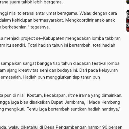
ana suara takbir lebih bergema.
ggi nilai toleransi antar umat beragama. Walau dengan cara
i dalam kehidupan bermasyarakat. Mengkoordinir anak-anak
p berkesenian,” tegasnya.
sa menjadi project se-Kabupaten mengadakan lomba takbiran
 itu sendiri. Total hadiah tahun ini bertambah, total hadiah
 sampaikan sangat bangga tiap tahun diadakan festival lomba
m ajang kreativitas seni dan budaya ini. Dari pada keluyuran
 bermasalah. Hadiah pun menggiurkan tiap tahun pun
 pun di nilai. Kostum, kecakapan, ritme irama yang dimainkan.
angga juga bisa disaksikan Bupati Jembrana, I Made Kembang
mengikuti. Tentu juga bertambah suntikan hadiah nantinya,”
 muda, walau diketahui di Desa Pengambengan hampir 90 persen