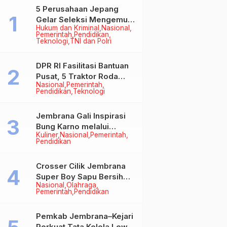
5 Perusahaan Jepang
Gelar Seleksi Mengemudi
Hukum dan Kriminal
Nasional
di Jembrana, Buka
Pemerintah
Pendidikan
Peluang Kerja bagi Calon
Teknologi
TNI dan Polri
PMI
DPR RI Fasilitasi Bantuan
Pusat, 5 Traktor Roda
Nasional
Pemerintah
Empat Resmi Perkuat
Pendidikan
Teknologi
Mekanisasi Pertanian
Jembrana
Jembrana Gali Inspirasi
Bung Karno melalui
Kuliner
Nasional
Pemerintah
Lomba Cipta Menu
Pendidikan
Mustika Rasa
Crosser Cilik Jembrana
Super Boy Sapu Bersih
Nasional
Olahraga
Empat Gelar Motocross
Pemerintah
Pendidikan
50cc
Pemkab Jembrana–Kejari
Perkuat Tata Kelola Lewat