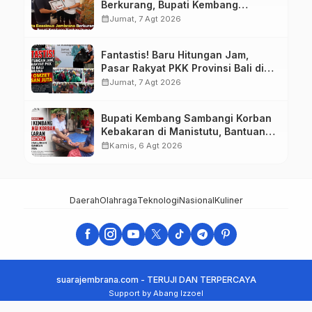
Berkurang, Bupati Kembang
Siapkan Upaya Penambahan di
calendar_month
Jumat, 7 Agt 2026
Tahap II
Fantastis! Baru Hitungan Jam,
Pasar Rakyat PKK Provinsi Bali di
Jembrana Raup Omzet Ratusan
calendar_month
Jumat, 7 Agt 2026
Juta
Bupati Kembang Sambangi Korban
Kebakaran di Manistutu, Bantuan
Disalurkan untuk Ringankan Beban
calendar_month
Kamis, 6 Agt 2026
Warga
Daerah
Olahraga
Teknologi
Nasional
Kuliner
suarajembrana.com - TERUJI DAN TERPERCAYA
Support by Abang Izzoel