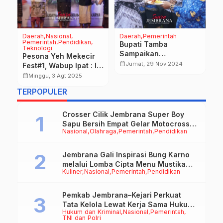
Daerah
Nasional
Daerah
Pemerintah
D
Pemerintah
Pendidikan
P
Bupati Tamba
Teknologi
P
Sampaikan
Pesona Yeh Mekecir
P
Terimakasih Dalam
calendar_month
Jumat, 29 Nov 2024
k
Fest#1, Wabup Ipat : Ini
P
calendar_month
Keharuan, Ayo
a
Wujud Nyata Menjaga
calendar_month
Minggu, 3 Agt 2025
T
Berkontribusi Untuk
si
Budaya
P
TERPOPULER
Jembrana
Crosser Cilik Jembrana Super Boy
Sapu Bersih Empat Gelar Motocross
Nasional
Olahraga
Pemerintah
Pendidikan
50cc
Jembrana Gali Inspirasi Bung Karno
melalui Lomba Cipta Menu Mustika
Kuliner
Nasional
Pemerintah
Pendidikan
Rasa
Pemkab Jembrana–Kejari Perkuat
Tata Kelola Lewat Kerja Sama Hukum
Hukum dan Kriminal
Nasional
Pemerintah
Datun
TNI dan Polri