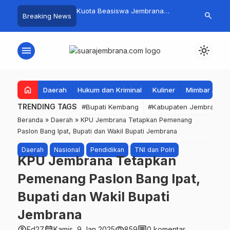
mpah Organik Secara
Kuota Beasiswa Jembrana
Fantastis! B
search
Breaking News
Bupati Kembang Beri
Berkurang, Bupati Kembang
Pasar Rakyat 
Tinggi Warga Sri
Siapkan Upaya Penambahan di
Jembrana Ra
Tahap II
Juta
menu
light_mode
home
Daerah
Hukum dan Kriminal
Kuliner
Mimbar Aga
TRENDING TAGS
#Bupati Kembang
#Kabupaten Jembrana
Beranda
»
Daerah
»
KPU Jembrana Tetapkan Pemenang
Paslon Bang Ipat, Bupati dan Wakil Bupati Jembrana
Daerah
Nasional
Pendidikan
TNI dan Polri
KPU Jembrana Tetapkan
Pemenang Paslon Bang Ipat,
Bupati dan Wakil Bupati
Jembrana
account_circle
calendar_month
visibility
comment
Ed27
Kamis, 9 Jan 2025
859
0 komentar