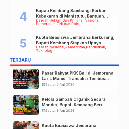
Bupati Kembang Sambangi Korban
Kebakaran di Manistutu, Bantuan
Daerah
Hukum dan Kriminal
Nasional
Disalurkan untuk Ringankan Beban
Pemerintah
TNI dan Polri
Warga
Kuota Beasiswa Jembrana Berkurang,
Bupati Kembang Siapkan Upaya
Daerah
Nasional
Pemerintah
Pendidikan
Penambahan di Tahap II
Teknologi
TERBARU
Pasar Rakyat PKK Bali di Jembrana
Laris Manis, Transaksi Tembus
Rp.672 Juta Sehari
calendar_month
Sabtu, 8 Agt 2026
Kelola Sampah Organik Secara
Mandiri, Bupati Kembang Beri
Apresiasi Tinggi Warga Sri
calendar_month
Sabtu, 8 Agt 2026
Mandala
Kuota Beasiswa Jembrana