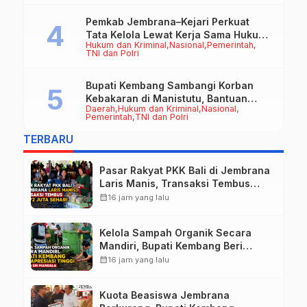
Pemkab Jembrana–Kejari Perkuat
Tata Kelola Lewat Kerja Sama Hukum
Hukum dan Kriminal
Nasional
Pemerintah
Datun
TNI dan Polri
Bupati Kembang Sambangi Korban
Kebakaran di Manistutu, Bantuan
Daerah
Hukum dan Kriminal
Nasional
Disalurkan untuk Ringankan Beban
Pemerintah
TNI dan Polri
Warga
TERBARU
Pasar Rakyat PKK Bali di Jembrana
Laris Manis, Transaksi Tembus
Rp.672 Juta Sehari
calendar_month
16 jam yang lalu
Kelola Sampah Organik Secara
Mandiri, Bupati Kembang Beri
Apresiasi Tinggi Warga Sri
calendar_month
16 jam yang lalu
Mandala
Kuota Beasiswa Jembrana