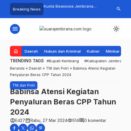
mpah Organik Secara
Kuota Beasiswa Jembrana
Fantastis! B
search
Breaking News
Bupati Kembang Beri
Berkurang, Bupati Kembang
Pasar Rakyat 
Tinggi Warga Sri
Siapkan Upaya Penambahan di
Jembrana Ra
Tahap II
Juta
menu
light_mode
home
Daerah
Hukum dan Kriminal
Kuliner
Mimbar Aga
TRENDING TAGS
#Bupati Kembang
#Kabupaten Jembrana
Beranda
»
Daerah
»
TNI dan Polri
»
Babinsa Atensi Kegiatan
Penyaluran Beras CPP Tahun 2024
TNI dan Polri
Babinsa Atensi Kegiatan
Penyaluran Beras CPP Tahun
2024
account_circle
calendar_month
visibility
comment
Ed27
Rabu, 27 Mar 2024
514
0 komentar