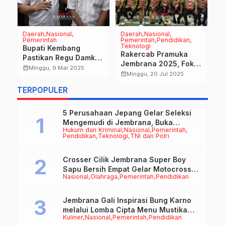
Daerah
Nasional
Daerah
Nasional
P
Pemerintah
Pemerintah
Pendidikan
“
Teknologi
Bupati Kembang
I
Rakercab Pramuka
Pastikan Regu Damkar
B
calendar_month
Jembrana 2025, Fokus
Sigap Tangani
calendar_month
Minggu, 9 Mar 2025
Tingkatkan
calendar_month
Minggu, 20 Jul 2025
Kebakaran
Kompetensi Para
TERPOPULER
Pembina
5 Perusahaan Jepang Gelar Seleksi
Mengemudi di Jembrana, Buka
Hukum dan Kriminal
Nasional
Pemerintah
Peluang Kerja bagi Calon PMI
Pendidikan
Teknologi
TNI dan Polri
Crosser Cilik Jembrana Super Boy
Sapu Bersih Empat Gelar Motocross
Nasional
Olahraga
Pemerintah
Pendidikan
50cc
Jembrana Gali Inspirasi Bung Karno
melalui Lomba Cipta Menu Mustika
Kuliner
Nasional
Pemerintah
Pendidikan
Rasa