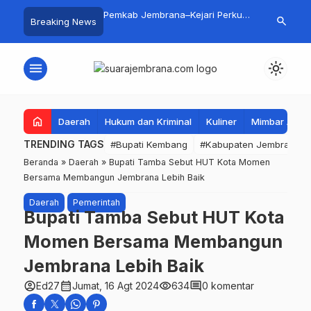
Gali Inspirasi Bung
Pemkab Jembrana–Kejari Perkuat
5 Perusahaa
search
Breaking News
alui Lomba Cipta Menu
Tata Kelola Lewat Kerja Sama
Seleksi Meng
asa
Hukum Datun
Buka Peluang
PMI
menu
light_mode
home
Daerah
Hukum dan Kriminal
Kuliner
Mimbar Aga
TRENDING TAGS
#Bupati Kembang
#Kabupaten Jembrana
Beranda
»
Daerah
»
Bupati Tamba Sebut HUT Kota Momen
Bersama Membangun Jembrana Lebih Baik
Daerah
Pemerintah
Bupati Tamba Sebut HUT Kota
Momen Bersama Membangun
Jembrana Lebih Baik
account_circle
calendar_month
visibility
comment
Ed27
Jumat, 16 Agt 2024
634
0 komentar