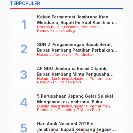
B
TERPOPULER
d
Kakao Fermentasi Jembrana Kian
Mendunia, Bupati Perkuat Komitmen
Daerah
Kuliner
Nasional
Pemerintah
pada Standar Mutu dan Keberlanjutan
Pendidikan
Teknologi
SDN 2 Pengambengan Rusak Berat,
Bupati Kembang Pastikan Perbaikan
Nasional
Pemerintah
Pendidikan
Jadi Prioritas
APINDO Jembrana Resmi Dilantik,
Bupati Kembang Minta Pengusaha
Hukum dan Kriminal
Nasional
Pemerintah
Jadi Motor Penggerak Ekonomi
Pendidikan
TNI dan Polri
5 Perusahaan Jepang Gelar Seleksi
Mengemudi di Jembrana, Buka
Hukum dan Kriminal
Nasional
Pemerintah
Peluang Kerja bagi Calon PMI
Pendidikan
Teknologi
TNI dan Polri
Hari Anak Nasional 2026 di
Jembrana, Bupati Kembang Tegaskan