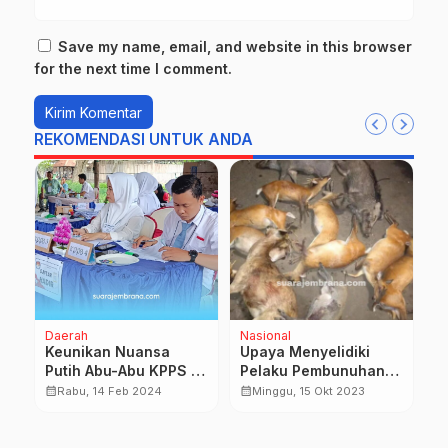
Save my name, email, and website in this browser
for the next time I comment.
REKOMENDASI UNTUK ANDA
Daerah
Nasional
D
P
Keunikan Nuansa
Upaya Menyelidiki
TN
Putih Abu-Abu KPPS di
Pelaku Pembunuhan
E
Pemilu 2024
Satwa Dilindungi
calendar_month
calendar_month
Rabu, 14 Feb 2024
Minggu, 15 Okt 2023
P
P
calendar_month
B