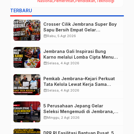
Nasional
Pemerintah
Pendidikan
Teknologi
Pentingnya Karakter dan Budaya di
Era Teknologi
TERBARU
Crosser Cilik Jembrana Super Boy
Sapu Bersih Empat Gelar
Motocross 50cc
calendar_month
Rabu, 5 Agt 2026
Jembrana Gali Inspirasi Bung
Karno melalui Lomba Cipta Menu
Mustika Rasa
calendar_month
Selasa, 4 Agt 2026
Pemkab Jembrana–Kejari Perkuat
Tata Kelola Lewat Kerja Sama
Hukum Datun
calendar_month
Selasa, 4 Agt 2026
5 Perusahaan Jepang Gelar
Seleksi Mengemudi di Jembrana,
Buka Peluang Kerja bagi Calon PMI
calendar_month
Minggu, 2 Agt 2026
DPR RI Fasilitasi Bantuan Pusat, 5