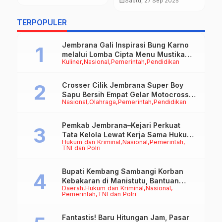
calendar_month
Sabtu, 27 Sep 2025
Seksual
N
calendar_month
Nasional
N
TERPOPULER
Jembrana Gali Inspirasi Bung Karno
melalui Lomba Cipta Menu Mustika
Kuliner
Nasional
Pemerintah
Pendidikan
Rasa
Crosser Cilik Jembrana Super Boy
Sapu Bersih Empat Gelar Motocross
Nasional
Olahraga
Pemerintah
Pendidikan
50cc
Pemkab Jembrana–Kejari Perkuat
Tata Kelola Lewat Kerja Sama Hukum
Hukum dan Kriminal
Nasional
Pemerintah
Datun
TNI dan Polri
Bupati Kembang Sambangi Korban
Kebakaran di Manistutu, Bantuan
Daerah
Hukum dan Kriminal
Nasional
Disalurkan untuk Ringankan Beban
Pemerintah
TNI dan Polri
Warga
Fantastis! Baru Hitungan Jam, Pasar