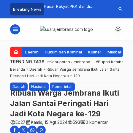
i Jembrana, Kejuaraan
Pasar Rakyat PKK Bali di
Kelola Samp
search
Breaking News
ume 1 Resmi Digelar
Jembrana Laris Manis, Transaksi
Mandiri, Bup
Tembus Rp.672 Juta Sehari
Apresiasi Tin
Mandala
menu
light_mode
home
Daerah
Hukum dan Kriminal
Kuliner
Mimbar Aga
TRENDING TAGS
#Kabupaten Jembrana
#Bupati Kembang
Beranda
»
Daerah
»
Ribuan Warga Jembrana Ikuti Jalan Santai
Peringati Hari Jadi Kota Negara ke-129
Daerah
Nasional
Pemerintah
Ribuan Warga Jembrana Ikuti
Jalan Santai Peringati Hari
Jadi Kota Negara ke-129
account_circle
calendar_month
visibility
comment
Ed27
Kamis, 15 Agt 2024
593
0 komentar