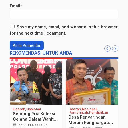
Email*
Save my name, email, and website in this browser
for the next time I comment.
REKOMENDASI UNTUK ANDA
Daerah
Nasional
Daerah
Nasional
D
Pemerintah
Pendidikan
P
Seorang Pria Koleksi
T
Desa Penyaringan
Celana Dalam Wanita
J
Meraih Penghargaan
Memiliki Sifat Kelainan
calendar_month
Sabtu, 14 Sep 2024
N
Desa Cantik Terbaik