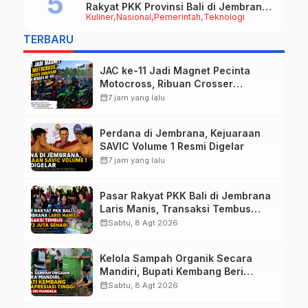
Rakyat PKK Provinsi Bali di Jembrana
Kuliner
Nasional
Pemerintah
Teknologi
Raup Omzet Ratusan Juta
TERBARU
JAC ke-11 Jadi Magnet Pecinta
Motocross, Ribuan Crosser
Ramaikan HUT Kota Negara ke-131
calendar_month
7 jam yang lalu
Perdana di Jembrana, Kejuaraan
SAVIC Volume 1 Resmi Digelar
calendar_month
7 jam yang lalu
Pasar Rakyat PKK Bali di Jembrana
Laris Manis, Transaksi Tembus
Rp.672 Juta Sehari
calendar_month
Sabtu, 8 Agt 2026
Kelola Sampah Organik Secara
Mandiri, Bupati Kembang Beri
Apresiasi Tinggi Warga Sri
calendar_month
Sabtu, 8 Agt 2026
Mandala