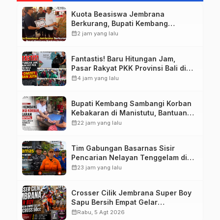
Kuota Beasiswa Jembrana
Berkurang, Bupati Kembang
Siapkan Upaya Penambahan di
calendar_month
2 jam yang lalu
Tahap II
Fantastis! Baru Hitungan Jam,
Pasar Rakyat PKK Provinsi Bali di
Jembrana Raup Omzet Ratusan
calendar_month
4 jam yang lalu
Juta
Bupati Kembang Sambangi Korban
Kebakaran di Manistutu, Bantuan
Disalurkan untuk Ringankan Beban
calendar_month
22 jam yang lalu
Warga
Tim Gabungan Basarnas Sisir
Pencarian Nelayan Tenggelam di
Perairan Pantai Pengambengan
calendar_month
23 jam yang lalu
Crosser Cilik Jembrana Super Boy
Sapu Bersih Empat Gelar
Motocross 50cc
calendar_month
Rabu, 5 Agt 2026