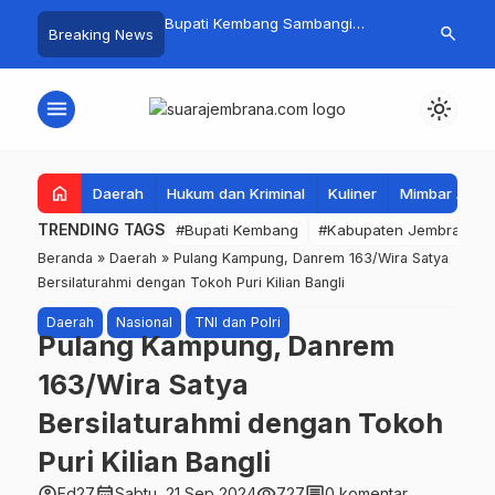
 Baru Hitungan Jam,
Bupati Kembang Sambangi
Tim Gabungan
search
Breaking News
at PKK Provinsi Bali di
Korban Kebakaran di Manistutu,
Pencarian Ne
 Raup Omzet Ratusan
Bantuan Disalurkan untuk
Perairan Pa
Ringankan Beban Warga
menu
light_mode
home
Daerah
Hukum dan Kriminal
Kuliner
Mimbar Aga
TRENDING TAGS
#Bupati Kembang
#Kabupaten Jembrana
Beranda
»
Daerah
»
Pulang Kampung, Danrem 163/Wira Satya
Bersilaturahmi dengan Tokoh Puri Kilian Bangli
Daerah
Nasional
TNI dan Polri
Pulang Kampung, Danrem
163/Wira Satya
Bersilaturahmi dengan Tokoh
Puri Kilian Bangli
account_circle
calendar_month
visibility
comment
Ed27
Sabtu, 21 Sep 2024
727
0 komentar