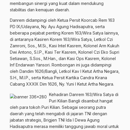
membangun sinergi yang kuat dalam mendukung
stabilitas dan kemajuan daerah.
Danrem didampingi oleh Ketua Persit Koorcab Rem 163
PD IX/Udayana, Ny. Ayu Agung Hadisaputra, serta
beberapa pejabat penting Korem 163/Wira Satya lainnya,
di antaranya Kasiren Korem 163/Wira Satya, Letkol Czi
Zamroni, Sos., M.Si., Kasi Intel Kasrem, Kolonel Arm Kukuh
Dwi Antono, S.I.P., Kasi Ter Kasrem, Kolonel Czi Eko Supri
Setiawan, S.Sos., M.Han., dan Kasi Ops Kasrem, Kolonel
Inf Endarwan Yansori. Rombongan ini juga didampingi
oleh Dandim 1626/Bangli, Letkol Kav I Ketut Artha Negara,
S.H., M.I.P., serta Ketua Persit Kartika Candra Kirana
Cabang XXXIX Dim 1626, Ny. Yuni I Ketut Artha Negara.
Kehadiran Danrem 163/Wira Satya di
Puri Kilian Bangli disambut hangat
oleh para tokoh Puri Kilian. Sebagai seorang putra
daerah yang telah mengabdi di jajaran TNI dengan
jabatan strategis, Brigjen TNI Ida I Dewa Agung
Hadisaputra merasa memiliki tanggung jawab moral untuk