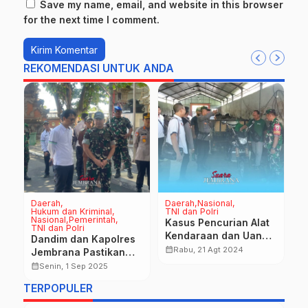
Save my name, email, and website in this browser
for the next time I comment.
REKOMENDASI UNTUK ANDA
Daerah
Daerah
Nasional
Na
Hukum dan Kriminal
TNI dan Polri
A
Nasional
Pemerintah
Kasus Pencurian Alat
P
TNI dan Polri
i
Kendaraan dan Uang
Dandim dan Kapolres
T
calendar_month
an
Tunai di TPS3R Desa
calendar_month
Rabu, 21 Agt 2024
Jembrana Pastikan
Bedulu
Keamanan di Pintu
calendar_month
Senin, 1 Sep 2025
Masuk Bali
TERPOPULER