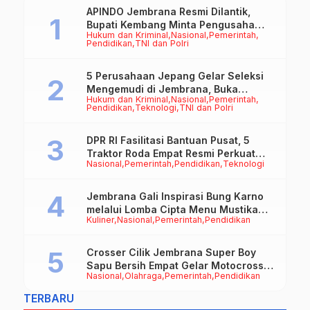
APINDO Jembrana Resmi Dilantik,
Bupati Kembang Minta Pengusaha
Hukum dan Kriminal
Nasional
Pemerintah
Jadi Motor Penggerak Ekonomi
Pendidikan
TNI dan Polri
5 Perusahaan Jepang Gelar Seleksi
Mengemudi di Jembrana, Buka
Hukum dan Kriminal
Nasional
Pemerintah
Peluang Kerja bagi Calon PMI
Pendidikan
Teknologi
TNI dan Polri
DPR RI Fasilitasi Bantuan Pusat, 5
Traktor Roda Empat Resmi Perkuat
Nasional
Pemerintah
Pendidikan
Teknologi
Mekanisasi Pertanian Jembrana
Jembrana Gali Inspirasi Bung Karno
melalui Lomba Cipta Menu Mustika
Kuliner
Nasional
Pemerintah
Pendidikan
Rasa
Crosser Cilik Jembrana Super Boy
Sapu Bersih Empat Gelar Motocross
Nasional
Olahraga
Pemerintah
Pendidikan
50cc
TERBARU