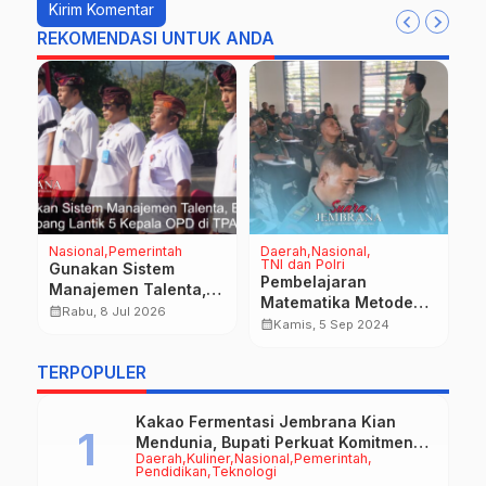
REKOMENDASI UNTUK ANDA
Nasional
Pemerintah
Daerah
Nasional
D
TNI dan Polri
P
Gunakan Sistem
Pembelajaran
M
Manajemen Talenta,
Matematika Metode
M
Bupati Kembang Lantik
calendar_month
Rabu, 8 Jul 2026
ng
Gasing di Jajaran
H
calendar_month
calendar_month
Kamis, 5 Sep 2024
5 Kepala OPD di TPA
a
Korem 163/Wira Satya
Peh
TERPOPULER
Kakao Fermentasi Jembrana Kian
Mendunia, Bupati Perkuat Komitmen
Daerah
Kuliner
Nasional
Pemerintah
pada Standar Mutu dan Keberlanjutan
Pendidikan
Teknologi