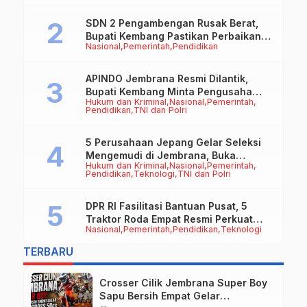
SDN 2 Pengambengan Rusak Berat,
Bupati Kembang Pastikan Perbaikan
Nasional
Pemerintah
Pendidikan
Jadi Prioritas
APINDO Jembrana Resmi Dilantik,
Bupati Kembang Minta Pengusaha
Hukum dan Kriminal
Nasional
Pemerintah
Jadi Motor Penggerak Ekonomi
Pendidikan
TNI dan Polri
5 Perusahaan Jepang Gelar Seleksi
Mengemudi di Jembrana, Buka
Hukum dan Kriminal
Nasional
Pemerintah
Peluang Kerja bagi Calon PMI
Pendidikan
Teknologi
TNI dan Polri
DPR RI Fasilitasi Bantuan Pusat, 5
Traktor Roda Empat Resmi Perkuat
Nasional
Pemerintah
Pendidikan
Teknologi
Mekanisasi Pertanian Jembrana
TERBARU
Crosser Cilik Jembrana Super Boy
Sapu Bersih Empat Gelar