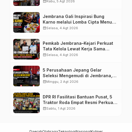
Motocross 50cc
calendar_month
Rabu, 5 Agt 2026
Jembrana Gali Inspirasi Bung
Karno melalui Lomba Cipta Menu
Mustika Rasa
calendar_month
Selasa, 4 Agt 2026
Pemkab Jembrana–Kejari Perkuat
Tata Kelola Lewat Kerja Sama
Hukum Datun
calendar_month
Selasa, 4 Agt 2026
5 Perusahaan Jepang Gelar
Seleksi Mengemudi di Jembrana,
Buka Peluang Kerja bagi Calon PMI
calendar_month
Minggu, 2 Agt 2026
DPR RI Fasilitasi Bantuan Pusat, 5
Traktor Roda Empat Resmi Perkuat
Mekanisasi Pertanian Jembrana
calendar_month
Sabtu, 1 Agt 2026
Daerah
Olahraga
Teknologi
Nasional
Kuliner