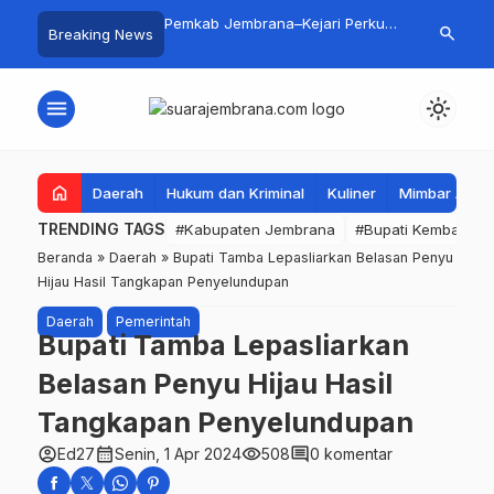
Gali Inspirasi Bung
Pemkab Jembrana–Kejari Perkuat
5 Perusahaa
search
Breaking News
alui Lomba Cipta Menu
Tata Kelola Lewat Kerja Sama
Seleksi Meng
asa
Hukum Datun
Buka Peluang
PMI
menu
light_mode
home
Daerah
Hukum dan Kriminal
Kuliner
Mimbar Aga
TRENDING TAGS
#Kabupaten Jembrana
#Bupati Kembang
Beranda
»
Daerah
»
Bupati Tamba Lepasliarkan Belasan Penyu
Hijau Hasil Tangkapan Penyelundupan
Daerah
Pemerintah
Bupati Tamba Lepasliarkan
Belasan Penyu Hijau Hasil
Tangkapan Penyelundupan
account_circle
calendar_month
visibility
comment
Ed27
Senin, 1 Apr 2024
508
0 komentar