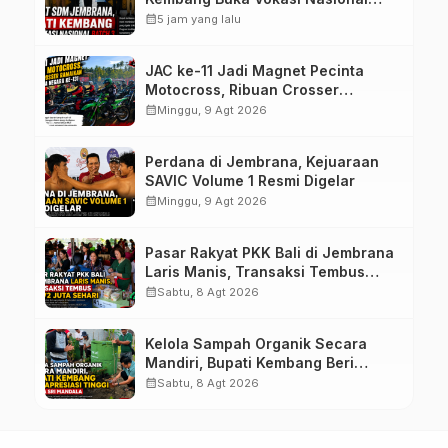
Batch 3
calendar_month
5 jam yang lalu
JAC ke-11 Jadi Magnet Pecinta
Motocross, Ribuan Crosser
Ramaikan HUT Kota Negara ke-131
calendar_month
Minggu, 9 Agt 2026
Perdana di Jembrana, Kejuaraan
SAVIC Volume 1 Resmi Digelar
calendar_month
Minggu, 9 Agt 2026
Pasar Rakyat PKK Bali di Jembrana
Laris Manis, Transaksi Tembus
Rp.672 Juta Sehari
calendar_month
Sabtu, 8 Agt 2026
Kelola Sampah Organik Secara
Mandiri, Bupati Kembang Beri
Apresiasi Tinggi Warga Sri
calendar_month
Sabtu, 8 Agt 2026
Mandala