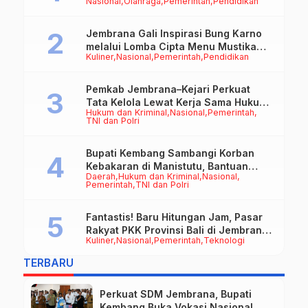
Nasional
Olahraga
Pemerintah
Pendidikan
50cc
Jembrana Gali Inspirasi Bung Karno
melalui Lomba Cipta Menu Mustika
Kuliner
Nasional
Pemerintah
Pendidikan
Rasa
Pemkab Jembrana–Kejari Perkuat
Tata Kelola Lewat Kerja Sama Hukum
Hukum dan Kriminal
Nasional
Pemerintah
Datun
TNI dan Polri
Bupati Kembang Sambangi Korban
Kebakaran di Manistutu, Bantuan
Daerah
Hukum dan Kriminal
Nasional
Disalurkan untuk Ringankan Beban
Pemerintah
TNI dan Polri
Warga
Fantastis! Baru Hitungan Jam, Pasar
Rakyat PKK Provinsi Bali di Jembrana
Kuliner
Nasional
Pemerintah
Teknologi
Raup Omzet Ratusan Juta
TERBARU
Perkuat SDM Jembrana, Bupati
Kembang Buka Vokasi Nasional