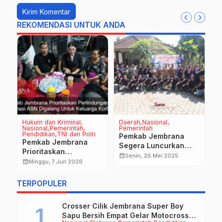
REKOMENDASI UNTUK ANDA
Hukum dan Kriminal
Daerah
Nasional
D
Nasional
Pemerintah
Pemerintah
H
Pendidikan
TNI dan Polri
Na
Pemkab Jembrana
P
Pemkab Jembrana
Segera Luncurkan
B
Prioritaskan
Program Permodalan
calendar_month
Senin, 26 Mei 2025
s
U
Perlindungan PMI,
calendar_month
Minggu, 7 Jun 2026
Bagi PMI Jembrana
N
calendar_month
Donasi ASN Digalang
l
Untuk Keluarga
TERPOPULER
P
Korban
T
Crosser Cilik Jembrana Super Boy
Sapu Bersih Empat Gelar Motocross