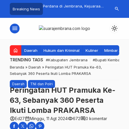
 Jadi Magnet Pecinta
Perdana di Jembrana, Kejuaraan
Pasar Rakyat 
search
Breaking News
, Ribuan Crosser
SAVIC Volume 1 Resmi Digelar
Jembrana Lar
HUT Kota Negara ke-
Tembus Rp.67
menu
light_mode
home
Daerah
Hukum dan Kriminal
Kuliner
Mimbar Aga
TRENDING TAGS
#Kabupaten Jembrana
#Bupati Kembang
Beranda
»
Daerah
»
Peringatan HUT Pramuka Ke-63,
Sebanyak 360 Peserta Ikuti Lomba PRAKARSA
Daerah
TNI dan Polri
Peringatan HUT Pramuka Ke-
63, Sebanyak 360 Peserta
Ikuti Lomba PRAKARSA
account_circle
calendar_month
visibility
comment
Ed27
Minggu, 11 Agt 2024
672
0 komentar