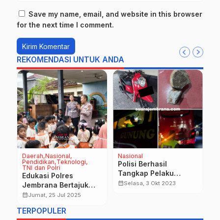
Save my name, email, and website in this browser
for the next time I comment.
REKOMENDASI UNTUK ANDA
Daerah
Nasional
Nasional
D
Pendidikan
Teknologi
ng
Polisi Berhasil
P
TNI dan Polri
o
Tangkap Pelaku
G
Edukasi Polres
Pelemparan Bus di
H
calendar_month
calendar_month
Selasa, 3 Okt 2023
Jembrana Bertajuk
Daerah Mendoyo
K
“Polisi Sahabat Anak”
calendar_month
Jumat, 25 Jul 2025
di TK Tunas Harapan
TERPOPULER