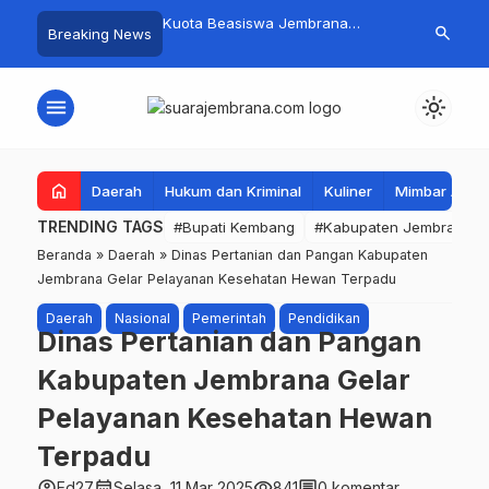
mpah Organik Secara
Kuota Beasiswa Jembrana
Fantastis! B
search
Breaking News
Bupati Kembang Beri
Berkurang, Bupati Kembang
Pasar Rakyat 
Tinggi Warga Sri
Siapkan Upaya Penambahan di
Jembrana Ra
Tahap II
Juta
menu
light_mode
home
Daerah
Hukum dan Kriminal
Kuliner
Mimbar Aga
TRENDING TAGS
#Bupati Kembang
#Kabupaten Jembrana
Beranda
»
Daerah
»
Dinas Pertanian dan Pangan Kabupaten
Jembrana Gelar Pelayanan Kesehatan Hewan Terpadu
Daerah
Nasional
Pemerintah
Pendidikan
Dinas Pertanian dan Pangan
Kabupaten Jembrana Gelar
Pelayanan Kesehatan Hewan
Terpadu
account_circle
calendar_month
visibility
comment
Ed27
Selasa, 11 Mar 2025
841
0 komentar