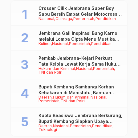
Crosser Cilik Jembrana Super Boy
Sapu Bersih Empat Gelar Motocross
Nasional
Olahraga
Pemerintah
Pendidikan
50cc
Jembrana Gali Inspirasi Bung Karno
melalui Lomba Cipta Menu Mustika
Kuliner
Nasional
Pemerintah
Pendidikan
Rasa
Pemkab Jembrana–Kejari Perkuat
Tata Kelola Lewat Kerja Sama Hukum
Hukum dan Kriminal
Nasional
Pemerintah
Datun
TNI dan Polri
Bupati Kembang Sambangi Korban
Kebakaran di Manistutu, Bantuan
Daerah
Hukum dan Kriminal
Nasional
Disalurkan untuk Ringankan Beban
Pemerintah
TNI dan Polri
Warga
Kuota Beasiswa Jembrana Berkurang,
Bupati Kembang Siapkan Upaya
Daerah
Nasional
Pemerintah
Pendidikan
Penambahan di Tahap II
Teknologi