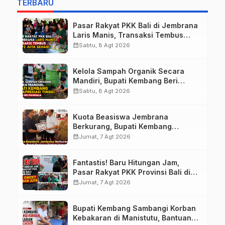
TERBARU
Pasar Rakyat PKK Bali di Jembrana
Laris Manis, Transaksi Tembus
Rp.672 Juta Sehari
calendar_month
Sabtu, 8 Agt 2026
Kelola Sampah Organik Secara
Mandiri, Bupati Kembang Beri
Apresiasi Tinggi Warga Sri
calendar_month
Sabtu, 8 Agt 2026
Mandala
Kuota Beasiswa Jembrana
Berkurang, Bupati Kembang
Siapkan Upaya Penambahan di
calendar_month
Jumat, 7 Agt 2026
Tahap II
Fantastis! Baru Hitungan Jam,
Pasar Rakyat PKK Provinsi Bali di
Jembrana Raup Omzet Ratusan
calendar_month
Jumat, 7 Agt 2026
Juta
Bupati Kembang Sambangi Korban
Kebakaran di Manistutu, Bantuan