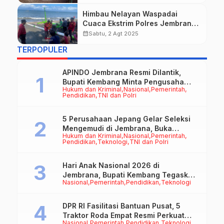
Himbau Nelayan Waspadai
Cuaca Ekstrim Polres Jembrana
Sisir Wilayah Pantai
calendar_month
Sabtu, 2 Agt 2025
TERPOPULER
APINDO Jembrana Resmi Dilantik,
Bupati Kembang Minta Pengusaha
Hukum dan Kriminal
Nasional
Pemerintah
Jadi Motor Penggerak Ekonomi
Pendidikan
TNI dan Polri
5 Perusahaan Jepang Gelar Seleksi
Mengemudi di Jembrana, Buka
Hukum dan Kriminal
Nasional
Pemerintah
Peluang Kerja bagi Calon PMI
Pendidikan
Teknologi
TNI dan Polri
Hari Anak Nasional 2026 di
Jembrana, Bupati Kembang Tegaskan
Nasional
Pemerintah
Pendidikan
Teknologi
Pentingnya Karakter dan Budaya di
Era Teknologi
DPR RI Fasilitasi Bantuan Pusat, 5
Traktor Roda Empat Resmi Perkuat
Nasional
Pemerintah
Pendidikan
Teknologi