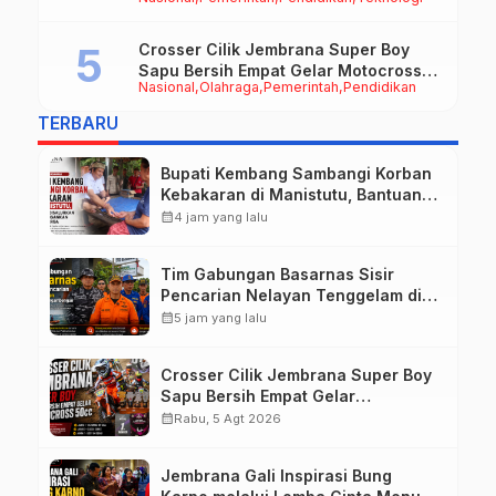
Mekanisasi Pertanian Jembrana
Crosser Cilik Jembrana Super Boy
Sapu Bersih Empat Gelar Motocross
Nasional
Olahraga
Pemerintah
Pendidikan
50cc
TERBARU
Bupati Kembang Sambangi Korban
Kebakaran di Manistutu, Bantuan
Disalurkan untuk Ringankan Beban
calendar_month
4 jam yang lalu
Warga
Tim Gabungan Basarnas Sisir
Pencarian Nelayan Tenggelam di
Perairan Pantai Pengambengan
calendar_month
5 jam yang lalu
Crosser Cilik Jembrana Super Boy
Sapu Bersih Empat Gelar
Motocross 50cc
calendar_month
Rabu, 5 Agt 2026
Jembrana Gali Inspirasi Bung