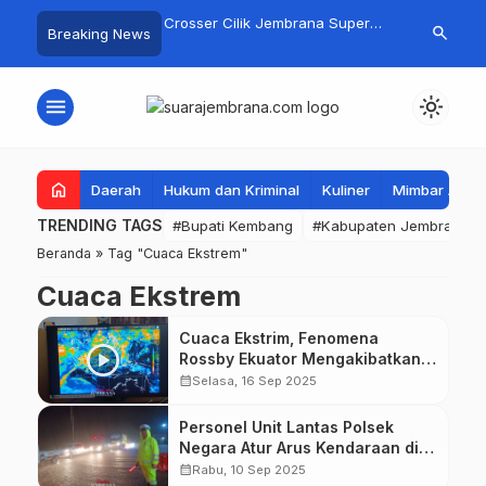
gan Basarnas Sisir
Crosser Cilik Jembrana Super
Jembrana Gal
search
Breaking News
…
 Nelayan Tenggelam di
Boy Sapu Bersih Empat Gelar
Karno melalu
Pantai Pengambengan
Motocross 50cc
Mustika Rasa
menu
light_mode
home
Daerah
Hukum dan Kriminal
Kuliner
Mimbar Aga
TRENDING TAGS
#Bupati Kembang
#Kabupaten Jembrana
Beranda
»
Tag "Cuaca Ekstrem"
Cuaca Ekstrem
Cuaca Ekstrim, Fenomena
Rossby Ekuator Mengakibatkan
Hujan dan Angin
calendar_month
Selasa, 16 Sep 2025
Personel Unit Lantas Polsek
Negara Atur Arus Kendaraan di
Tengah Hujan Deras
calendar_month
Rabu, 10 Sep 2025