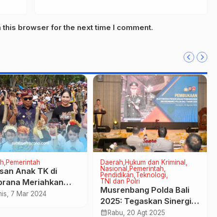
this browser for the next time I comment.
h
Pemerintah
Daerah
Hukum dan Kriminal
Nasional
Pemerintah
san Anak TK di
Pendidikan
Teknologi
rana Meriahkan
TNI dan Polri
Musrenbang Polda Bali
i Ogoh-ogoh Mini
is, 7 Mar 2024
2025: Tegaskan Sinergi
Ketahanan Pangan dan
calendar_month
Rabu, 20 Agt 2025