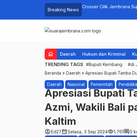
elayan Tenggelam di Perairan Pantai
Crosser Cilik Jembrana S
Breaking News
home
Daerah
Hukum dan Kriminal
Ku
TRENDING TAGS
#Bupati Kembang
#di
Beranda
»
Daerah
»
Apresiasi Bupati Tamba Du
Daerah
Nasional
Pemerintah
Pendidik
Apresiasi Bupati
Azmi, Wakili Bali 
Kaltim
account_circle
calendar_month
visibility
comment
Ed27
Selasa, 3 Sep 2024
1.761
0 k