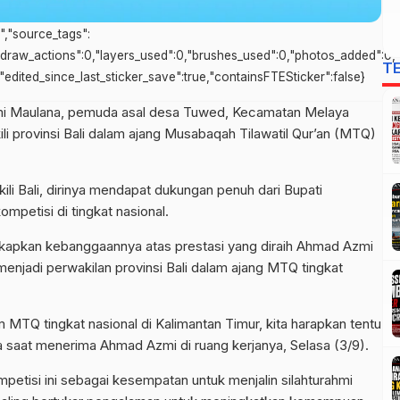
s","source_tags":
l_draw_actions":0,"layers_used":0,"brushes_used":0,"photos_added":0,"t
T
e,"edited_since_last_sticker_save":true,"containsFTESticker":false}
i Maulana, pemuda asal desa Tuwed, Kecamatan Melaya
 provinsi Bali dalam ajang Musabaqah Tilawatil Qur’an (MTQ)
i Bali, dirinya mendapat dukungan penuh dari Bupati
petisi di tingkat nasional.
apkan kebanggaannya atas prestasi yang diraih Ahmad Azmi
enjadi perwakilan provinsi Bali dalam ajang MTQ tingkat
alam MTQ tingkat nasional di Kalimantan Timur, kita harapkan tentu
a saat menerima Ahmad Azmi di ruang kerjanya, Selasa (3/9).
petisi ini sebagai kesempatan untuk menjalin silahturahmi