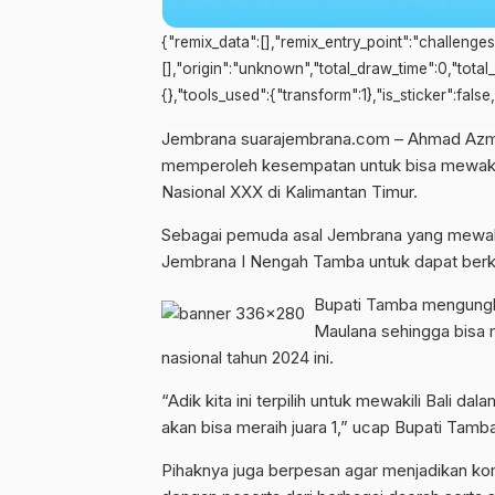
{"remix_data":[],"remix_entry_point":"challenge
[],"origin":"unknown","total_draw_time":0,"tota
{},"tools_used":{"transform":1},"is_sticker":fals
Jembrana suarajembrana.com – Ahmad Azm
memperoleh kesempatan untuk bisa mewakili
Nasional XXX di Kalimantan Timur.
Sebagai pemuda asal Jembrana yang mewakil
Jembrana I Nengah Tamba untuk dapat berkom
Bupati Tamba mengungk
Maulana sehingga bisa m
nasional tahun 2024 ini.
“Adik kita ini terpilih untuk mewakili Bali d
akan bisa meraih juara 1,” ucap Bupati Tamb
Pihaknya juga berpesan agar menjadikan kom