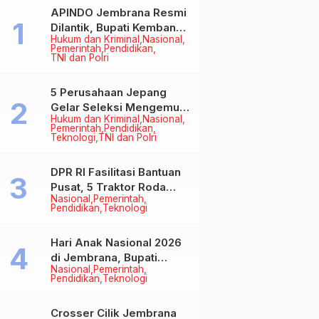
APINDO Jembrana Resmi
Dilantik, Bupati Kembang
Hukum dan Kriminal
Nasional
Minta Pengusaha Jadi
Pemerintah
Pendidikan
Motor Penggerak
TNI dan Polri
Ekonomi
5 Perusahaan Jepang
Gelar Seleksi Mengemudi
Hukum dan Kriminal
Nasional
di Jembrana, Buka
Pemerintah
Pendidikan
Peluang Kerja bagi Calon
Teknologi
TNI dan Polri
PMI
DPR RI Fasilitasi Bantuan
Pusat, 5 Traktor Roda
Nasional
Pemerintah
Empat Resmi Perkuat
Pendidikan
Teknologi
Mekanisasi Pertanian
Jembrana
Hari Anak Nasional 2026
di Jembrana, Bupati
Nasional
Pemerintah
Kembang Tegaskan
Pendidikan
Teknologi
Pentingnya Karakter dan
Budaya di Era Teknologi
Crosser Cilik Jembrana