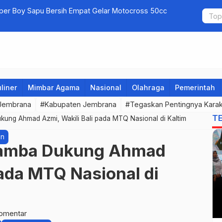
uper Boy Sapu Bersih Empat Gelar Motocross 50cc
Jembrana G
liner
Mimbar Agama
Nasional
Olahraga
Pemerintah
 Jembrana
#Kabupaten Jembrana
#Tegaskan Pentingnya Karak
T
kung Ahmad Azmi, Wakili Bali pada MTQ Nasional di Kaltim
an
 Tamba Dukung Ahmad
pada MTQ Nasional di
omentar