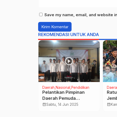
Save my name, email, and website in 
REKOMENDASI UNTUK ANDA
Daerah
Nasional
Pendidikan
Daera
labuhan
Pelantikan Pimpinan
Ratu
 Kapolri
Daerah Pemuda
Jemb
i Tamba Cek
Muhammadiyah
Pawa
calendar_month
calendar_month
pr 2024
Sabtu, 14 Jun 2025
Kam
Hadapi Arus
Jembrana Usung
Sinergitas Membangun