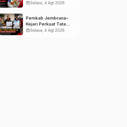
melalui Lomba Cipta
calendar_month
Selasa, 4 Agt 2026
Menu Mustika Rasa
Pemkab Jembrana–
Kejari Perkuat Tata
Kelola Lewat Kerja
calendar_month
Selasa, 4 Agt 2026
Sama Hukum Datun