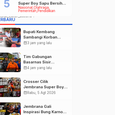
Super Boy Sapu Bersih
Nasional
Olahraga
Empat Gelar Motocross
Pemerintah
Pendidikan
50cc
otal_editor_actions":
ERBARU
Bupati Kembang
Sambangi Korban
Kebakaran di
calendar_month
3 jam yang lalu
Manistutu, Bantuan
Disalurkan untuk
Tim Gabungan
Ringankan Beban
Basarnas Sisir
Warga
Pencarian Nelayan
calendar_month
4 jam yang lalu
Tenggelam di Perairan
Pantai Pengambengan
Crosser Cilik
Jembrana Super Boy
Sapu Bersih Empat
calendar_month
Rabu, 5 Agt 2026
Gelar Motocross 50cc
Jembrana Gali
Inspirasi Bung Karno