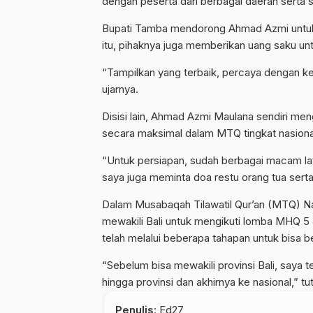
dengan peserta dari berbagai daerah serta
Bupati Tamba mendorong Ahmad Azmi untuk
itu, pihaknya juga memberikan uang saku 
“Tampilkan yang terbaik, percaya dengan k
ujarnya.
Disisi lain, Ahmad Azmi Maulana sendiri men
secara maksimal dalam MTQ tingkat nasional 
“Untuk persiapan, sudah berbagai macam lat
saya juga meminta doa restu orang tua ser
Dalam Musabaqah Tilawatil Qur’an (MTQ) N
mewakili Bali untuk mengikuti lomba MHQ 5 
telah melalui beberapa tahapan untuk bisa be
“Sebelum bisa mewakili provinsi Bali, saya t
hingga provinsi dan akhirnya ke nasional,” tu
Penulis
: Ed27