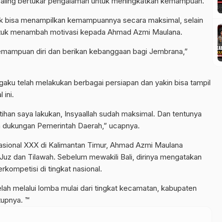
 saling bertukar pengalaman untuk meningkatkan kemampuan.
 bisa menampilkan kemampuannya secara maksimal, selain
untuk menambah motivasi kepada Ahmad Azmi Maulana.
emampuan diri dan berikan kebanggaan bagi Jembrana,”
gaku telah melakukan berbagai persiapan dan yakin bisa tampil
ini.
ihan saya lakukan, Insyaallah sudah maksimal. Dan tentunya
ta dukungan Pemerintah Daerah,” ucapnya.
asional XXX di Kalimantan Timur, Ahmad Azmi Maulana
Juz dan Tilawah. Sebelum mewakili Bali, dirinya mengatakan
rkompetisi di tingkat nasional.
elah melalui lomba mulai dari tingkat kecamatan, kabupaten
tupnya. ™