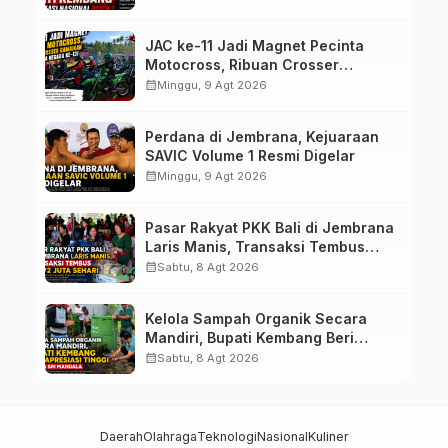
JAC ke-11 Jadi Magnet Pecinta
Motocross, Ribuan Crosser
Ramaikan HUT Kota Negara ke-131
calendar_month
Minggu, 9 Agt 2026
Perdana di Jembrana, Kejuaraan
SAVIC Volume 1 Resmi Digelar
calendar_month
Minggu, 9 Agt 2026
Pasar Rakyat PKK Bali di Jembrana
Laris Manis, Transaksi Tembus
Rp.672 Juta Sehari
calendar_month
Sabtu, 8 Agt 2026
Kelola Sampah Organik Secara
Mandiri, Bupati Kembang Beri
Apresiasi Tinggi Warga Sri
calendar_month
Sabtu, 8 Agt 2026
Mandala
Daerah
Olahraga
Teknologi
Nasional
Kuliner