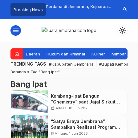
 Jadi Magnet Pecinta
Perdana di Jembrana, Kejuaraan
Pasar Rakyat 
search
Breaking News
…
, Ribuan Crosser
SAVIC Volume 1 Resmi Digelar
Jembrana Lar
HUT Kota Negara ke-
Tembus Rp.67
menu
light_mode
home
Daerah
Hukum dan Kriminal
Kuliner
Mimbar Aga
TRENDING TAGS
#Kabupaten Jembrana
#Bupati Kembang
Beranda
»
Tag "Bang Ipat"
Bang Ipat
Kembang-Ipat Bangun
“Chemistry” saat Jajal Sirkuit
Rally Perancak
calendar_month
Selasa, 10 Jun 2025
“Satya Braya Jembrana”,
Sampaikan Realisasi Program
Prioritas Pada 100 Hari BangIpat
calendar_month
Minggu, 1 Jun 2025