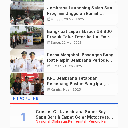
Jembrana Launching Salah Satu
Program Unggulan Rumah
Singgah di Denpasar
calendar_month
Minggu, 23 Mar 2025
Bang-Ipat Lepas Ekspor 64.800
Produk Telur Tetas ke Uni Emirat
Arab
calendar_month
Sabtu, 22 Mar 2025
Resmi Menjabat, Pasangan Bang
Ipat Pimpin Jembrana Periode
2025-2030
calendar_month
Jumat, 21 Feb 2025
KPU Jembrana Tetapkan
Pemenang Paslon Bang Ipat,
Bupati dan Wakil Bupati
calendar_month
Kamis, 9 Jan 2025
Jembrana
TERPOPULER
Crosser Cilik Jembrana Super Boy
Sapu Bersih Empat Gelar Motocross
Nasional
Olahraga
Pemerintah
Pendidikan
50cc