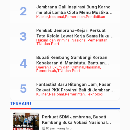
Jembrana Gali Inspirasi Bung Karno
melalui Lomba Cipta Menu Mustika
Kuliner
Nasional
Pemerintah
Pendidikan
Rasa
Pemkab Jembrana–Kejari Perkuat
Tata Kelola Lewat Kerja Sama Hukum
Hukum dan Kriminal
Nasional
Pemerintah
Datun
TNI dan Polri
Bupati Kembang Sambangi Korban
Kebakaran di Manistutu, Bantuan
Daerah
Hukum dan Kriminal
Nasional
Disalurkan untuk Ringankan Beban
Pemerintah
TNI dan Polri
Warga
Fantastis! Baru Hitungan Jam, Pasar
Rakyat PKK Provinsi Bali di Jembrana
Kuliner
Nasional
Pemerintah
Teknologi
Raup Omzet Ratusan Juta
TERBARU
Perkuat SDM Jembrana, Bupati
Kembang Buka Vokasi Nasional
Batch 3
calendar_month
10 jam yang lalu