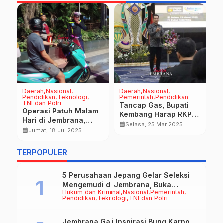
Daerah
Nasional
Daerah
Nasional
D
Pendidikan
Teknologi
Pemerintah
Pendidikan
H
TNI dan Polri
Na
Tancap Gas, Bupati
P
li
Operasi Patuh Malam
Kembang Harap RKPD
B
Hari di Jembrana,
2026 Akomodir
calendar_month
Selasa, 25 Mar 2025
K
Fokus Jalur Rawan
calendar_month
Jumat, 18 Jul 2025
Program Prioritas dan
D
calendar_month
Pelanggaran
Program Unggulan
P
ER
TERPOPULER
D
5 Perusahaan Jepang Gelar Seleksi
Mengemudi di Jembrana, Buka
Hukum dan Kriminal
Nasional
Pemerintah
Peluang Kerja bagi Calon PMI
Pendidikan
Teknologi
TNI dan Polri
Jembrana Gali Inspirasi Bung Karno