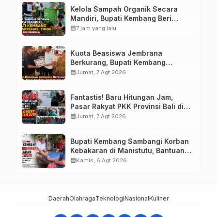
Kelola Sampah Organik Secara
Mandiri, Bupati Kembang Beri
Apresiasi Tinggi Warga Sri
calendar_month
7 jam yang lalu
Mandala
Kuota Beasiswa Jembrana
Berkurang, Bupati Kembang
Siapkan Upaya Penambahan di
calendar_month
Jumat, 7 Agt 2026
Tahap II
Fantastis! Baru Hitungan Jam,
Pasar Rakyat PKK Provinsi Bali di
Jembrana Raup Omzet Ratusan
calendar_month
Jumat, 7 Agt 2026
Juta
Bupati Kembang Sambangi Korban
Kebakaran di Manistutu, Bantuan
Disalurkan untuk Ringankan Beban
calendar_month
Kamis, 6 Agt 2026
Warga
Daerah
Olahraga
Teknologi
Nasional
Kuliner