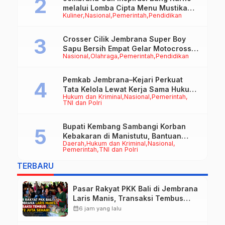
melalui Lomba Cipta Menu Mustika
Kuliner
Nasional
Pemerintah
Pendidikan
Rasa
Crosser Cilik Jembrana Super Boy
Sapu Bersih Empat Gelar Motocross
Nasional
Olahraga
Pemerintah
Pendidikan
50cc
Pemkab Jembrana–Kejari Perkuat
Tata Kelola Lewat Kerja Sama Hukum
Hukum dan Kriminal
Nasional
Pemerintah
Datun
TNI dan Polri
Bupati Kembang Sambangi Korban
Kebakaran di Manistutu, Bantuan
Daerah
Hukum dan Kriminal
Nasional
Disalurkan untuk Ringankan Beban
Pemerintah
TNI dan Polri
Warga
TERBARU
Pasar Rakyat PKK Bali di Jembrana
Laris Manis, Transaksi Tembus
Rp.672 Juta Sehari
calendar_month
6 jam yang lalu