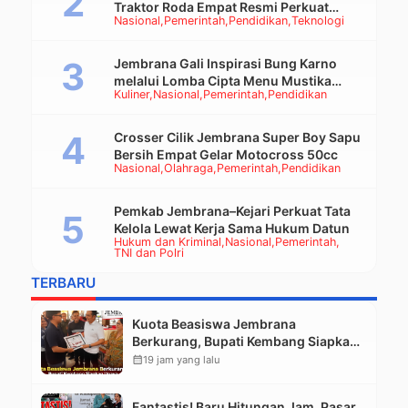
Traktor Roda Empat Resmi Perkuat
Nasional
Pemerintah
Pendidikan
Teknologi
Mekanisasi Pertanian Jembrana
Jembrana Gali Inspirasi Bung Karno
melalui Lomba Cipta Menu Mustika
Kuliner
Nasional
Pemerintah
Pendidikan
Rasa
Crosser Cilik Jembrana Super Boy Sapu
Bersih Empat Gelar Motocross 50cc
Nasional
Olahraga
Pemerintah
Pendidikan
Pemkab Jembrana–Kejari Perkuat Tata
Kelola Lewat Kerja Sama Hukum Datun
Hukum dan Kriminal
Nasional
Pemerintah
TNI dan Polri
TERBARU
Kuota Beasiswa Jembrana
Berkurang, Bupati Kembang Siapkan
Upaya Penambahan di Tahap II
calendar_month
19 jam yang lalu
Fantastis! Baru Hitungan Jam, Pasar