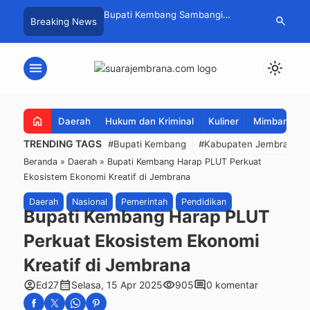
! Baru Hitungan Jam,
Bupati Kembang Sambangi
Tim Gabungan
search
Breaking News
at PKK Provinsi Bali di
Korban Kebakaran di Manistutu,
Pencarian Ne
 Raup Omzet Ratusan
Bantuan Disalurkan untuk
Perairan Pa
Ringankan Beban Warga
menu
light_mode
home
Daerah
Hukum dan Kriminal
Kuliner
Mimbar Aga
TRENDING TAGS
#Bupati Kembang
#Kabupaten Jembrana
Beranda
»
Daerah
»
Bupati Kembang Harap PLUT Perkuat
Ekosistem Ekonomi Kreatif di Jembrana
Daerah
Nasional
Pemerintah
Pendidikan
Bupati Kembang Harap PLUT
Perkuat Ekosistem Ekonomi
Kreatif di Jembrana
account_circle
calendar_month
visibility
comment
Ed27
Selasa, 15 Apr 2025
905
0 komentar