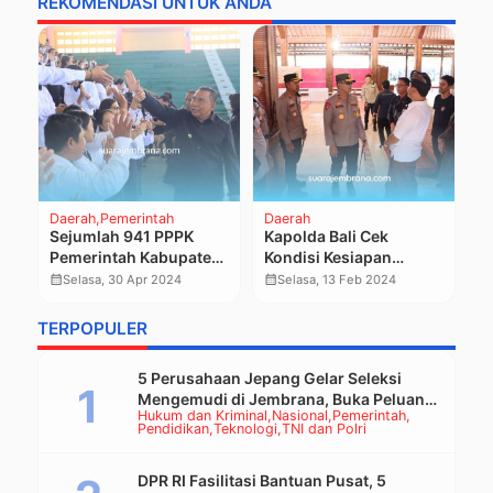
REKOMENDASI UNTUK ANDA
Daerah
Pemerintah
Daerah
Na
Pe
na
Sejumlah 941 PPPK
Kapolda Bali Cek
P
r
Pemerintah Kabupaten
Kondisi Kesiapan
A
Jembrana dilantik
Pemilu di Kabupaten
calendar_month
calendar_month
Selasa, 30 Apr 2024
Selasa, 13 Feb 2024
G
calendar_month
Jembrana
P
TERPOPULER
T
5 Perusahaan Jepang Gelar Seleksi
Mengemudi di Jembrana, Buka Peluang
Hukum dan Kriminal
Nasional
Pemerintah
Kerja bagi Calon PMI
Pendidikan
Teknologi
TNI dan Polri
DPR RI Fasilitasi Bantuan Pusat, 5