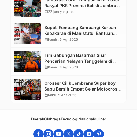
Rakyat PKK Provinsi Bali di Jembrana
Raup Omzet Ratusan Juta
calendar_month
22 jam yang lalu
Bupati Kembang Sambangi Korban
Kebakaran di Manistutu, Bantuan
Disalurkan untuk Ringankan Beban
calendar_month
Kamis, 6 Agt 2026
Warga
Tim Gabungan Basarnas Sisir
Pencarian Nelayan Tenggelam di
Perairan Pantai Pengambengan
calendar_month
Kamis, 6 Agt 2026
Crosser Cilik Jembrana Super Boy
Sapu Bersih Empat Gelar Motocross
50cc
calendar_month
Rabu, 5 Agt 2026
Daerah
Olahraga
Teknologi
Nasional
Kuliner