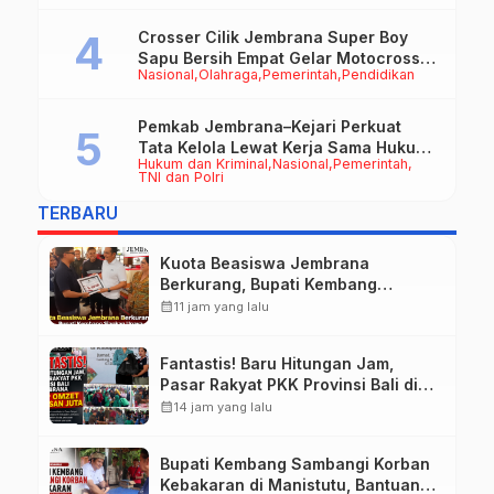
Crosser Cilik Jembrana Super Boy
Sapu Bersih Empat Gelar Motocross
Nasional
Olahraga
Pemerintah
Pendidikan
50cc
Pemkab Jembrana–Kejari Perkuat
Tata Kelola Lewat Kerja Sama Hukum
Hukum dan Kriminal
Nasional
Pemerintah
Datun
TNI dan Polri
TERBARU
Kuota Beasiswa Jembrana
Berkurang, Bupati Kembang
Siapkan Upaya Penambahan di
calendar_month
11 jam yang lalu
Tahap II
Fantastis! Baru Hitungan Jam,
Pasar Rakyat PKK Provinsi Bali di
Jembrana Raup Omzet Ratusan
calendar_month
14 jam yang lalu
Juta
Bupati Kembang Sambangi Korban
Kebakaran di Manistutu, Bantuan