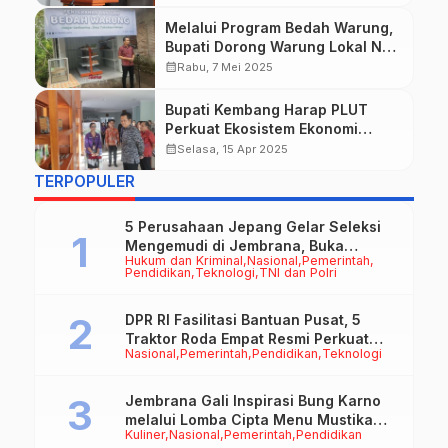
Melalui Program Bedah Warung,
Bupati Dorong Warung Lokal Naik
Kelas dan Mampu Bersaing
calendar_month
Rabu, 7 Mei 2025
Bupati Kembang Harap PLUT
Perkuat Ekosistem Ekonomi
Kreatif di Jembrana
calendar_month
Selasa, 15 Apr 2025
TERPOPULER
5 Perusahaan Jepang Gelar Seleksi
Mengemudi di Jembrana, Buka
Hukum dan Kriminal
Nasional
Pemerintah
Peluang Kerja bagi Calon PMI
Pendidikan
Teknologi
TNI dan Polri
DPR RI Fasilitasi Bantuan Pusat, 5
Traktor Roda Empat Resmi Perkuat
Nasional
Pemerintah
Pendidikan
Teknologi
Mekanisasi Pertanian Jembrana
Jembrana Gali Inspirasi Bung Karno
melalui Lomba Cipta Menu Mustika
Kuliner
Nasional
Pemerintah
Pendidikan
Rasa