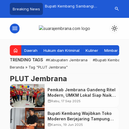
 Baru Hitungan Jam,
Bupati Kembang Sambangi
Tim Gabungan
search
Breaking News
at PKK Provinsi Bali di
Korban Kebakaran di Manistutu,
Pencarian Ne
 Raup Omzet Ratusan
Bantuan Disalurkan untuk
Perairan Pa
Ringankan Beban Warga
menu
light_mode
home
Daerah
Hukum dan Kriminal
Kuliner
Mimbar Aga
TRENDING TAGS
#Kabupaten Jembrana
#Bupati Kembang
Beranda
»
Tag "PLUT Jembrana"
PLUT Jembrana
Pemkab Jembrana Gandeng Ritel
Modern, UMKM Lokal Siap Naik
Kelas
calendar_month
Rabu, 17 Sep 2025
Bupati Kembang Wajibkan Toko
Moderen Berjejaring Tampung
Produk UMKM Jembrana
calendar_month
Kamis, 19 Jun 2025