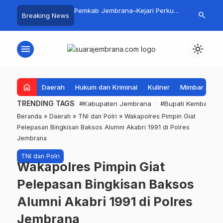
Gali Inspirasi Bung
Pemkab Jembrana–Kejari Perkuat
5 Perusahaa
search
Breaking News
alui Lomba Cipta Menu
Tata Kelola Lewat Kerja Sama
Seleksi Meng
asa
Hukum Datun
Buka Peluang
PMI
menu
light_mode
home
Daerah
Hukum dan Kriminal
Kuliner
Mimbar Aga
TRENDING TAGS
#Kabupaten Jembrana
#Bupati Kembang
Beranda
»
Daerah
»
TNI dan Polri
»
Wakapolres Pimpin Giat
Pelepasan Bingkisan Baksos Alumni Akabri 1991 di Polres
Jembrana
TNI dan Polri
Wakapolres Pimpin Giat
Pelepasan Bingkisan Baksos
Alumni Akabri 1991 di Polres
Jembrana