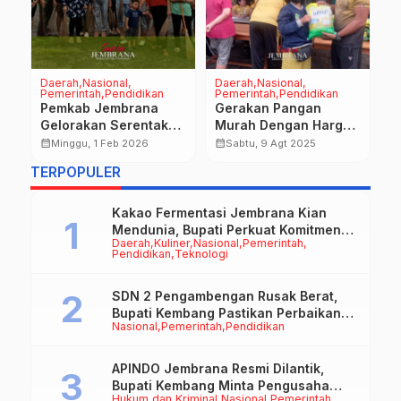
Daerah
Nasional
Daerah
Nasional
P
Pemerintah
Pendidikan
Pemerintah
Pendidikan
P
an
Pemkab Jembrana
Gerakan Pangan
B
l,
Gelorakan Serentak
Murah Dengan Harga
J
calendar_month
Gotong Royong dari
Terjangkau, 100 Sak
calendar_month
calendar_month
Minggu, 1 Feb 2026
Sabtu, 9 Agt 2025
e
Warga Hingga ASN
Beras Di Pasar Umum
TERPOPULER
Melaya
Kakao Fermentasi Jembrana Kian
Mendunia, Bupati Perkuat Komitmen
Daerah
Kuliner
Nasional
Pemerintah
pada Standar Mutu dan Keberlanjutan
Pendidikan
Teknologi
SDN 2 Pengambengan Rusak Berat,
Bupati Kembang Pastikan Perbaikan
Nasional
Pemerintah
Pendidikan
Jadi Prioritas
APINDO Jembrana Resmi Dilantik,
Bupati Kembang Minta Pengusaha
Hukum dan Kriminal
Nasional
Pemerintah