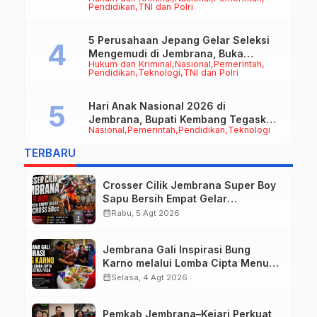
Jadi Motor Penggerak Ekonomi
Pendidikan
TNI dan Polri
5 Perusahaan Jepang Gelar Seleksi
Mengemudi di Jembrana, Buka
Hukum dan Kriminal
Nasional
Pemerintah
Peluang Kerja bagi Calon PMI
Pendidikan
Teknologi
TNI dan Polri
Hari Anak Nasional 2026 di
Jembrana, Bupati Kembang Tegaskan
Nasional
Pemerintah
Pendidikan
Teknologi
Pentingnya Karakter dan Budaya di
Era Teknologi
TERBARU
Crosser Cilik Jembrana Super Boy
Sapu Bersih Empat Gelar
Motocross 50cc
calendar_month
Rabu, 5 Agt 2026
Jembrana Gali Inspirasi Bung
Karno melalui Lomba Cipta Menu
Mustika Rasa
calendar_month
Selasa, 4 Agt 2026
Pemkab Jembrana–Kejari Perkuat