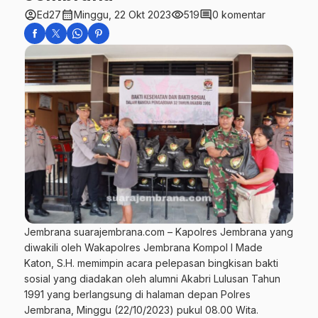
account_circle
calendar_month
visibility
comment
Ed27
Minggu, 22 Okt 2023
519
0 komentar
Jembrana suarajembrana.com – Kapolres Jembrana yang
diwakili oleh Wakapolres Jembrana Kompol I Made
Katon, S.H. memimpin acara pelepasan bingkisan bakti
sosial yang diadakan oleh alumni Akabri Lulusan Tahun
1991 yang berlangsung di halaman depan Polres
Jembrana, Minggu (22/10/2023) pukul 08.00 Wita.