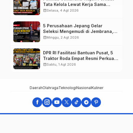
Tata Kelola Lewat Kerja Sama
Hukum Datun
calendar_month
Selasa, 4 Agt 2026
5 Perusahaan Jepang Gelar
Seleksi Mengemudi di Jembrana,
Buka Peluang Kerja bagi Calon PMI
calendar_month
Minggu, 2 Agt 2026
DPR RI Fasilitasi Bantuan Pusat, 5
Traktor Roda Empat Resmi Perkuat
Mekanisasi Pertanian Jembrana
calendar_month
Sabtu, 1 Agt 2026
Daerah
Olahraga
Teknologi
Nasional
Kuliner
suarajembrana.com - TERUJI DAN TERPERCAYA
Support by Abang Izzoel