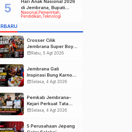
Hari Anak Nasional 2026
di Jembrana, Bupati
Nasional
Pemerintah
Kembang Tegaskan
Pendidikan
Teknologi
Pentingnya Karakter dan
ERBARU
Budaya di Era Teknologi
Crosser Cilik
Jembrana Super Boy
Sapu Bersih Empat
calendar_month
Rabu, 5 Agt 2026
Gelar Motocross 50cc
Jembrana Gali
Inspirasi Bung Karno
melalui Lomba Cipta
calendar_month
Selasa, 4 Agt 2026
Menu Mustika Rasa
Pemkab Jembrana–
Kejari Perkuat Tata
Kelola Lewat Kerja
calendar_month
Selasa, 4 Agt 2026
Sama Hukum Datun
5 Perusahaan Jepang