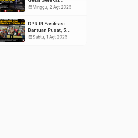
Gelar Seleksi
Mengemudi di
calendar_month
Minggu, 2 Agt 2026
Jembrana, Buka
Peluang Kerja bagi
DPR RI Fasilitasi
Calon PMI
Bantuan Pusat, 5
Traktor Roda Empat
calendar_month
Sabtu, 1 Agt 2026
Resmi Perkuat
Mekanisasi Pertanian
Jembrana