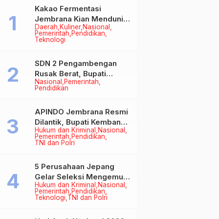
Kakao Fermentasi
Jembrana Kian Mendunia,
Daerah
Kuliner
Nasional
Bupati Perkuat Komitmen
Pemerintah
Pendidikan
pada Standar Mutu dan
Teknologi
Keberlanjutan
SDN 2 Pengambengan
Rusak Berat, Bupati
Nasional
Pemerintah
Kembang Pastikan
Pendidikan
Perbaikan Jadi Prioritas
APINDO Jembrana Resmi
Dilantik, Bupati Kembang
Hukum dan Kriminal
Nasional
Minta Pengusaha Jadi
Pemerintah
Pendidikan
Motor Penggerak
TNI dan Polri
Ekonomi
5 Perusahaan Jepang
Gelar Seleksi Mengemudi
Hukum dan Kriminal
Nasional
di Jembrana, Buka
Pemerintah
Pendidikan
Peluang Kerja bagi Calon
Teknologi
TNI dan Polri
PMI