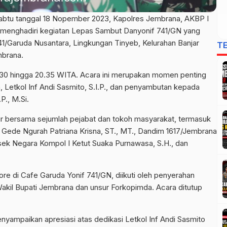
abtu tanggal 18 Nopember 2023, Kapolres Jembrana, AKBP I
rut menghadiri kegiatan Lepas Sambut Danyonif 741/GN yang
41/Garuda Nusantara, Lingkungan Tinyeb, Kelurahan Banjar
T
brana.
8.30 hingga 20.35 WITA. Acara ini merupakan momen penting
Letkol Inf Andi Sasmito, S.I.P., dan penyambutan kepada
P., M.Si.
r bersama sejumlah pejabat dan tokoh masyarakat, termasuk
I Gede Ngurah Patriana Krisna, ST., MT., Dandim 1617/Jembrana
lsek Negara Kompol I Ketut Suaka Purnawasa, S.H., dan
re di Cafe Garuda Yonif 741/GN, diikuti oleh penyerahan
kil Bupati Jembrana dan unsur Forkopimda. Acara ditutup
ampaikan apresiasi atas dedikasi Letkol Inf Andi Sasmito