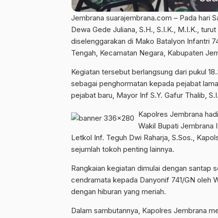
Jembrana suarajembrana.com – Pada hari S
Dewa Gede Juliana, S.H., S.I.K., M.I.K., tu
diselenggarakan di Mako Batalyon Infantri 7
Tengah, Kecamatan Negara, Kabupaten Jem
Kegiatan tersebut berlangsung dari pukul 1
sebagai penghormatan kepada pejabat lama, 
pejabat baru, Mayor Inf S.Y. Gafur Thalib, S.I.
Kapolres Jembrana hadi
Wakil Bupati Jembrana 
Letkol Inf. Teguh Dwi Raharja, S.Sos., Kapo
sejumlah tokoh penting lainnya.
Rangkaian kegiatan dimulai dengan santap so
cendramata kepada Danyonif 741/GN oleh Wa
dengan hiburan yang meriah.
Dalam sambutannya, Kapolres Jembrana meny