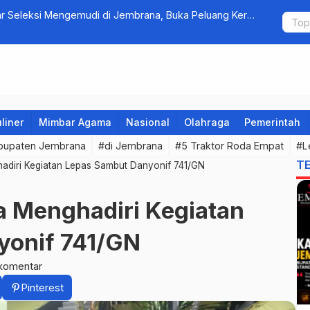
r Seleksi Mengemudi di Jembrana, Buka Peluang Kerja
DPR RI Fasi
Pertanian 
liner
Mimbar Agama
Nasional
Olahraga
Pemerintah
bupaten Jembrana
#di Jembrana
#5 Traktor Roda Empat
#L
T
adiri Kegiatan Lepas Sambut Danyonif 741/GN
 Menghadiri Kegiatan
yonif 741/GN
komentar
Pinterest