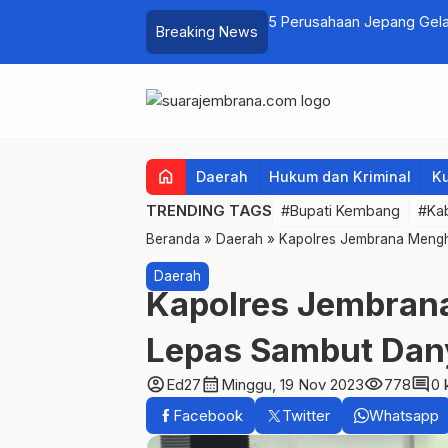
lola Lewat Kerja Sama Hukum Datun
5 Perusahaan Jepang Gela
Breaking News
bagi Calon PMI
home
Daerah
Hukum dan Kriminal
Ku
TRENDING TAGS
#Bupati Kembang
#Ka
Beranda
»
Daerah
»
Kapolres Jembrana Mengh
Daerah
Kapolres Jembrana
Lepas Sambut Dan
account_circle
calendar_month
visibility
comment
Ed27
Minggu, 19 Nov 2023
778
0 
Facebook
Twitter
Whatsapp