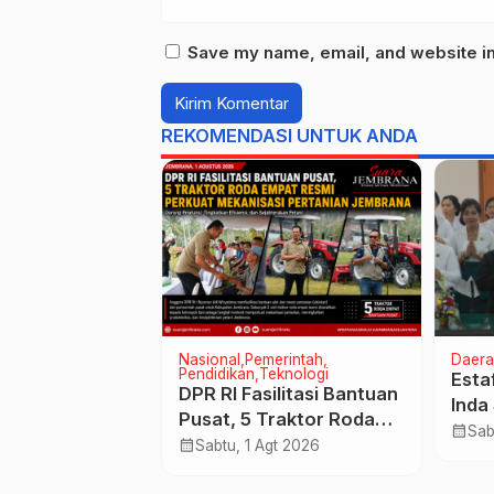
Save my name, email, and website in 
REKOMENDASI UNTUK ANDA
onal
Pemerintah
Nasional
Pemerintah
Daera
NI dan Polri
Pendidikan
Teknologi
Esta
mbrana Gelar
DPR RI Fasilitasi Bantuan
Inda
angan Murah,
Pusat, 5 Traktor Roda
Nahk
calendar_month
Sab
1,8 Ton Beras
Empat Resmi Perkuat
calendar_month
 Agt 2025
Sabtu, 1 Agt 2026
Jem
engambengan
Mekanisasi Pertanian