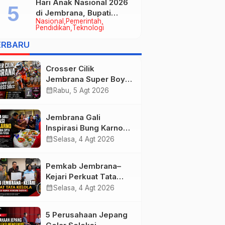
Hari Anak Nasional 2026
di Jembrana, Bupati
Nasional
Pemerintah
Kembang Tegaskan
Pendidikan
Teknologi
Pentingnya Karakter dan
ERBARU
Budaya di Era Teknologi
Crosser Cilik
Jembrana Super Boy
Sapu Bersih Empat
calendar_month
Rabu, 5 Agt 2026
Gelar Motocross 50cc
Jembrana Gali
Inspirasi Bung Karno
melalui Lomba Cipta
calendar_month
Selasa, 4 Agt 2026
Menu Mustika Rasa
Pemkab Jembrana–
Kejari Perkuat Tata
Kelola Lewat Kerja
calendar_month
Selasa, 4 Agt 2026
Sama Hukum Datun
5 Perusahaan Jepang