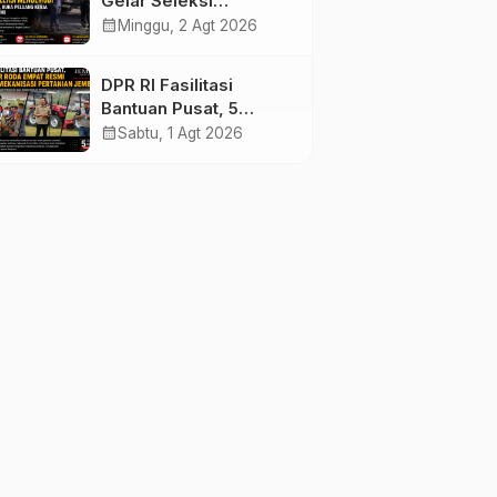
Gelar Seleksi
Mengemudi di
calendar_month
Minggu, 2 Agt 2026
Jembrana, Buka
Peluang Kerja bagi
DPR RI Fasilitasi
Calon PMI
Bantuan Pusat, 5
Traktor Roda Empat
calendar_month
Sabtu, 1 Agt 2026
Resmi Perkuat
Mekanisasi Pertanian
Jembrana