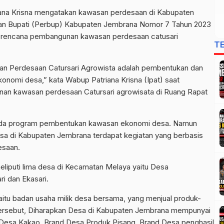
iana Krisna mengatakan kawasan perdesaan di Kabupaten
an Bupati (Perbup) Kabupaten Jembrana Nomor 7 Tahun 2023
 rencana pembangunan kawasan perdesaan catusari
T
an Perdesaan Catursari Agrowista adalah pembentukan dan
onomi desa,” kata Wabup Patriana Krisna (Ipat) saat
an kawasan perdesaan Catursari agrowisata di Ruang Rapat
ada program pembentukan kawasan ekonomi desa. Namun
sa di Kabupaten Jembrana terdapat kegiatan yang berbasis
esaan.
liputi lima desa di Kecamatan Melaya yaitu Desa
i dan Ekasari.
yaitu badan usaha milik desa bersama, yang menjual produk-
ersebut, Diharapkan Desa di Kabupaten Jembrana mempunyai
 Desa Kakao, Brand Desa Produk Pisang, Brand Desa penghasil