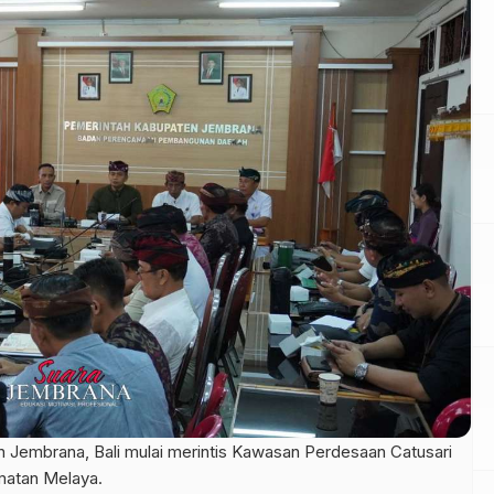
Jembrana, Bali mulai merintis Kawasan Perdesaan Catusari
matan Melaya.