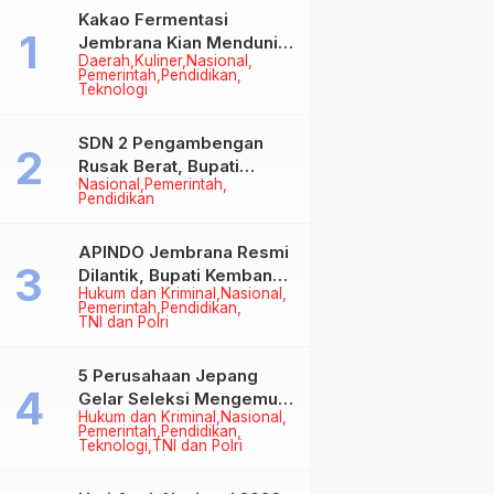
Kakao Fermentasi
Jembrana Kian Mendunia,
Daerah
Kuliner
Nasional
Bupati Perkuat Komitmen
Pemerintah
Pendidikan
pada Standar Mutu dan
Teknologi
Keberlanjutan
SDN 2 Pengambengan
Rusak Berat, Bupati
Nasional
Pemerintah
Kembang Pastikan
Pendidikan
Perbaikan Jadi Prioritas
APINDO Jembrana Resmi
Dilantik, Bupati Kembang
Hukum dan Kriminal
Nasional
Minta Pengusaha Jadi
Pemerintah
Pendidikan
Motor Penggerak
TNI dan Polri
Ekonomi
5 Perusahaan Jepang
Gelar Seleksi Mengemudi
Hukum dan Kriminal
Nasional
di Jembrana, Buka
Pemerintah
Pendidikan
Peluang Kerja bagi Calon
Teknologi
TNI dan Polri
PMI