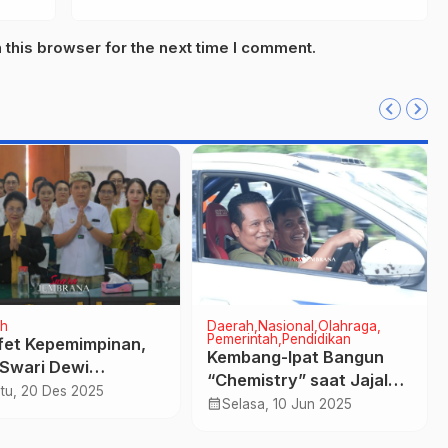
this browser for the next time I comment.
h
Daerah
Nasional
Olahraga
Pemerintah
Pendidikan
fet Kepemimpinan,
Kembang-Ipat Bangun
 Swari Dewi
“Chemistry” saat Jajal
odai WHDI
tu, 20 Des 2025
Sirkuit Rally Perancak
calendar_month
Selasa, 10 Jun 2025
brana