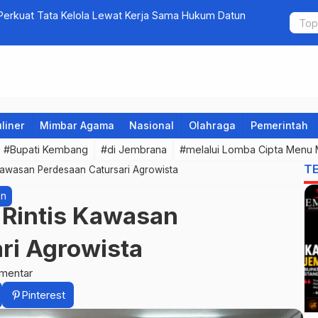
erkuat Tata Kelola Lewat Kerja Sama Hukum Datun
5 Perusaha
bagi Calon 
liner
Mimbar Agama
Nasional
Olahraga
Pemerintah
#Bupati Kembang
#di Jembrana
#melalui Lomba Cipta Menu 
T
awasan Perdesaan Catursari Agrowista
an
Rintis Kawasan
ri Agrowista
mentar
Pinterest