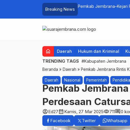
lui Lomba Cipta Menu Mustika Rasa
Pemkab Jembrana–Kejari P
Breaking News
home
Daerah
Hukum dan Kriminal
Ku
TRENDING TAGS
#Kabupaten Jembrana
Beranda
»
Daerah
»
Pemkab Jembrana Rintis K
Daerah
Nasional
Pemerintah
Pendidik
Pemkab Jembrana 
Perdesaan Catursa
account_circle
calendar_month
visibility
comment
Ed27
Kamis, 27 Mar 2025
711
0 ko
Facebook
Twitter
Whatsapp