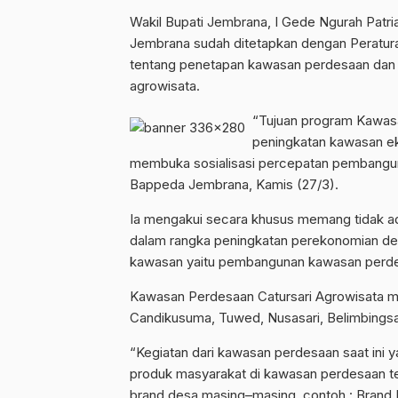
Wakil Bupati Jembrana, I Gede Ngurah Patr
Jembrana sudah ditetapkan dengan Peratur
tentang penetapan kawasan perdesaan dan
agrowisata.
“Tujuan program Kawas
peningkatan kawasan ek
membuka sosialisasi percepatan pembangun
Bappeda Jembrana, Kamis (27/3).
Ia mengakui secara khusus memang tidak 
dalam rangka peningkatan perekonomian de
kawasan yaitu pembangunan kawasan perd
Kawasan Perdesaan Catursari Agrowisata me
Candikusuma, Tuwed, Nusasari, Belimbingsar
“Kegiatan dari kawasan perdesaan saat ini 
produk masyarakat di kawasan perdesaan t
brand desa masing–masing, contoh : Brand