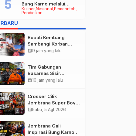
Bung Karno melalui
Kuliner
Nasional
Pemerintah
Lomba Cipta Menu
Pendidikan
Mustika Rasa
ERBARU
Bupati Kembang
Sambangi Korban
Kebakaran di
calendar_month
9 jam yang lalu
Manistutu, Bantuan
Disalurkan untuk
Tim Gabungan
Ringankan Beban
Basarnas Sisir
Warga
Pencarian Nelayan
calendar_month
10 jam yang lalu
Tenggelam di Perairan
Pantai Pengambengan
Crosser Cilik
Jembrana Super Boy
Sapu Bersih Empat
calendar_month
Rabu, 5 Agt 2026
Gelar Motocross 50cc
Jembrana Gali
Inspirasi Bung Karno