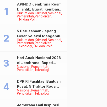
APINDO Jembrana Resmi
Dilantik, Bupati Kembang
Hukum dan Kriminal
Nasional
Minta Pengusaha Jadi
Pemerintah
Pendidikan
Motor Penggerak
TNI dan Polri
Ekonomi
5 Perusahaan Jepang
Gelar Seleksi Mengemudi
Hukum dan Kriminal
Nasional
di Jembrana, Buka
Pemerintah
Pendidikan
Peluang Kerja bagi Calon
Teknologi
TNI dan Polri
PMI
Hari Anak Nasional 2026
di Jembrana, Bupati
Nasional
Pemerintah
Kembang Tegaskan
Pendidikan
Teknologi
Pentingnya Karakter dan
Budaya di Era Teknologi
DPR RI Fasilitasi Bantuan
Pusat, 5 Traktor Roda
Nasional
Pemerintah
Empat Resmi Perkuat
Pendidikan
Teknologi
Mekanisasi Pertanian
Jembrana
Jembrana Gali Inspirasi