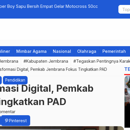
uper Boy Sapu Bersih Empat Gelar Motocross 50cc
Jembrana G
liner
Mimbar Agama
Nasional
Olahraga
Pemerintah
 Jembrana
#Kabupaten Jembrana
#Tegaskan Pentingnya Karak
T
sformasi Digital, Pemkab Jembrana Fokus Tingkatkan PAD
Pendidikan
masi Digital, Pemkab
ingkatkan PAD
omentar
Pinterest