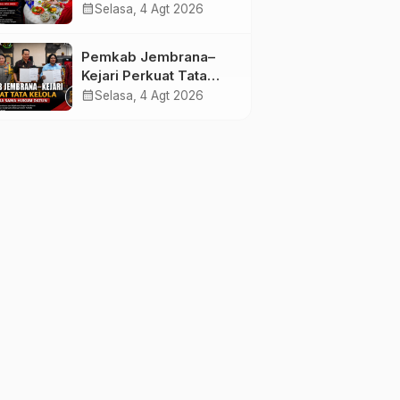
melalui Lomba Cipta
calendar_month
Selasa, 4 Agt 2026
Menu Mustika Rasa
Pemkab Jembrana–
Kejari Perkuat Tata
Kelola Lewat Kerja
calendar_month
Selasa, 4 Agt 2026
Sama Hukum Datun