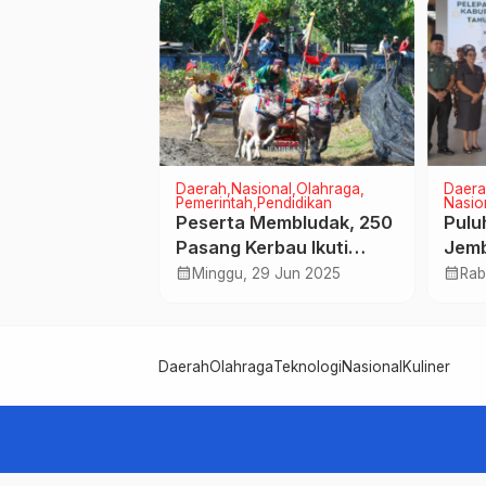
erintah
Daerah
Nasional
Olahraga
Daera
Pemerintah
Pendidikan
Nasio
 Gilimanuk
Peserta Membludak, 250
Pulu
n Mengadopsi
Pasang Kerbau Ikuti
Jem
een Port
 Feb 2024
Makepung Kapolda CUP
Dibe
calendar_month
calendar_month
Minggu, 29 Jun 2025
Rab
2025
Mek
Daerah
Olahraga
Teknologi
Nasional
Kuliner