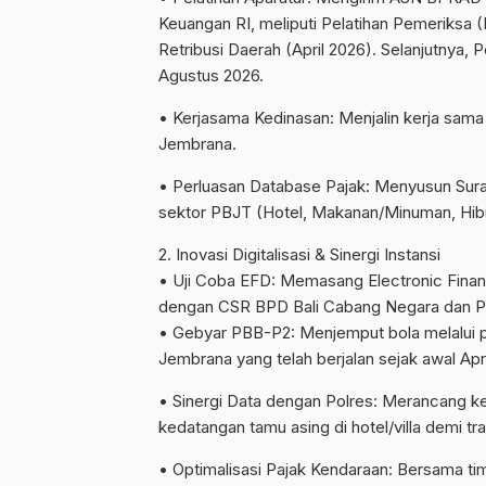
Keuangan RI, meliputi Pelatihan Pemeriksa 
Retribusi Daerah (April 2026). Selanjutnya, P
Agustus 2026.
• ​Kerjasama Kedinasan: Menjalin kerja sam
Jembrana.
• ​Perluasan Database Pajak: Menyusun Sur
sektor PBJT (Hotel, Makanan/Minuman, Hibur
​2. Inovasi Digitalisasi & Sinergi Instansi
• ​Uji Coba EFD: Memasang Electronic Fina
dengan CSR BPD Bali Cabang Negara dan P
• ​Gebyar PBB-P2: Menjemput bola melalui
Jembrana yang telah berjalan sejak awal Apri
• ​Sinergi Data dengan Polres: Merancang k
kedatangan tamu asing di hotel/villa demi tr
• ​Optimalisasi Pajak Kendaraan: Bersama ti