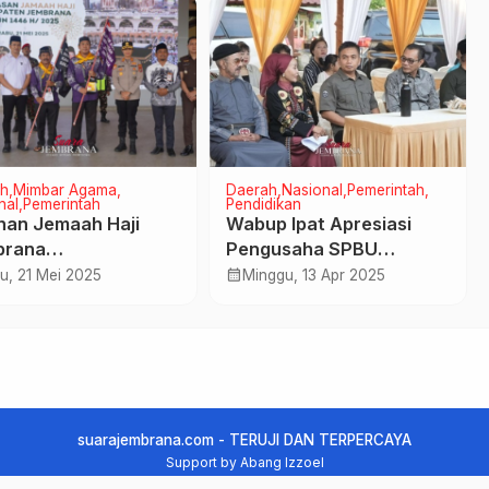
h
Mimbar Agama
Daerah
Nasional
Pemerintah
nal
Pemerintah
Pendidikan
han Jemaah Haji
Wabup Ipat Apresiasi
brana
Pengusaha SPBU
rangkatkan Menuju
Bagikan Paket Sembako
calendar_month
u, 21 Mei 2025
Minggu, 13 Apr 2025
kah
kepada Veteran, Lansia
dan Anak Yatim
suarajembrana.com - TERUJI DAN TERPERCAYA
Support by Abang Izzoel