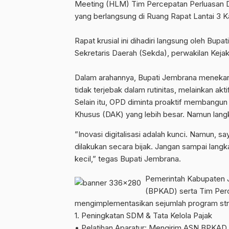
Meeting (HLM) Tim Percepatan Perluasan Di
yang berlangsung di Ruang Rapat Lantai 3 K
Rapat krusial ini dihadiri langsung oleh Bu
Sekretaris Daerah (Sekda), perwakilan Keja
Dalam arahannya, Bupati Jembrana menekan
tidak terjebak dalam rutinitas, melainkan a
Selain itu, OPD diminta proaktif membangun
Khusus (DAK) yang lebih besar. Namun langka
​”Inovasi digitalisasi adalah kunci. Namun, 
dilakukan secara bijak. Jangan sampai lang
kecil,” tegas Bupati Jembrana.
​Pemerintah Kabupaten 
(BPKAD) serta Tim Perc
mengimplementasikan sejumlah program strat
​1. Peningkatan SDM & Tata Kelola Pajak
• ​Pelatihan Aparatur: Mengirim ASN BPKAD 