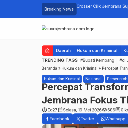
elayan Tenggelam di Perairan Pantai
Crosser Cilik Jembrana S
Breaking News
home
Daerah
Hukum dan Kriminal
Ku
TRENDING TAGS
#Bupati Kembang
#di
Beranda
»
Hukum dan Kriminal
»
Percepat Tran
Hukum dan Kriminal
Nasional
Pemerintah
Percepat Transfor
Jembrana Fokus T
account_circle
calendar_month
visibility
comment
Ed27
Selasa, 19 Mei 2026
686
0 k
Facebook
Twitter
Whatsapp