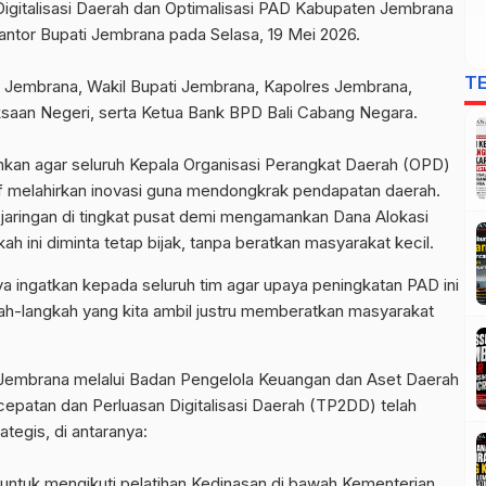
gitalisasi Daerah dan Optimalisasi PAD Kabupaten Jembrana
antor Bupati Jembrana pada Selasa, 19 Mei 2026.
T
pati Jembrana, Wakil Bupati Jembrana, Kapolres Jembrana,
ksaan Negeri, serta Ketua Bank BPD Bali Cabang Negara.
kan agar seluruh Kepala Organisasi Perangkat Daerah (OPD)
ktif melahirkan inovasi guna mendongkrak pendapatan daerah.
 jaringan di tingkat pusat demi mengamankan Dana Alokasi
h ini diminta tetap bijak, tanpa beratkan masyarakat kecil.
saya ingatkan kepada seluruh tim agar upaya peningkatan PAD ini
kah-langkah yang kita ambil justru memberatkan masyarakat
Jembrana melalui Badan Pengelola Keuangan dan Aset Daerah
epatan dan Perluasan Digitalisasi Daerah (TP2DD) telah
egis, di antaranya:
untuk mengikuti pelatihan Kedinasan di bawah Kementerian