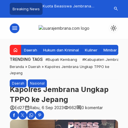
mpah Organik Secara
Kuota Beasiswa Jembrana
Fantastis! B
search
Breaking News
Bupati Kembang Beri
Berkurang, Bupati Kembang
Pasar Rakyat 
Tinggi Warga Sri
Siapkan Upaya Penambahan di
Jembrana Ra
Tahap II
Juta
menu
light_mode
home
Daerah
Hukum dan Kriminal
Kuliner
Mimbar Aga
TRENDING TAGS
#Bupati Kembang
#Kabupaten Jembrana
Beranda
»
Daerah
»
Kapolres Jembrana Ungkap TPPO ke
Jepang
Daerah
Nasional
Kapolres Jembrana Ungkap
TPPO ke Jepang
account_circle
calendar_month
visibility
comment
Ed27
Rabu, 6 Sep 2023
662
0 komentar