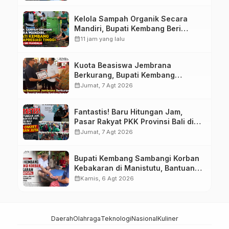
Kelola Sampah Organik Secara
Mandiri, Bupati Kembang Beri
Apresiasi Tinggi Warga Sri
calendar_month
11 jam yang lalu
Mandala
Kuota Beasiswa Jembrana
Berkurang, Bupati Kembang
Siapkan Upaya Penambahan di
calendar_month
Jumat, 7 Agt 2026
Tahap II
Fantastis! Baru Hitungan Jam,
Pasar Rakyat PKK Provinsi Bali di
Jembrana Raup Omzet Ratusan
calendar_month
Jumat, 7 Agt 2026
Juta
Bupati Kembang Sambangi Korban
Kebakaran di Manistutu, Bantuan
Disalurkan untuk Ringankan Beban
calendar_month
Kamis, 6 Agt 2026
Warga
Daerah
Olahraga
Teknologi
Nasional
Kuliner