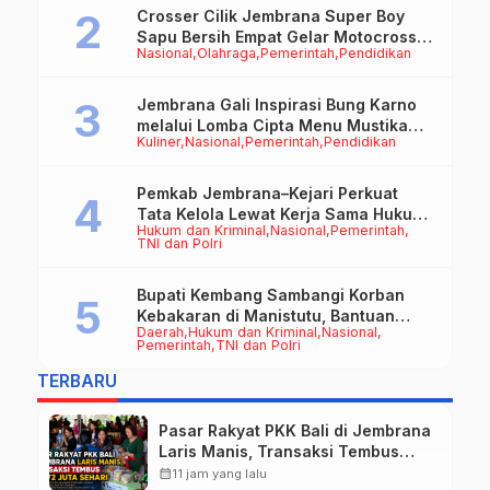
Crosser Cilik Jembrana Super Boy
Sapu Bersih Empat Gelar Motocross
Nasional
Olahraga
Pemerintah
Pendidikan
50cc
Jembrana Gali Inspirasi Bung Karno
melalui Lomba Cipta Menu Mustika
Kuliner
Nasional
Pemerintah
Pendidikan
Rasa
Pemkab Jembrana–Kejari Perkuat
Tata Kelola Lewat Kerja Sama Hukum
Hukum dan Kriminal
Nasional
Pemerintah
Datun
TNI dan Polri
Bupati Kembang Sambangi Korban
Kebakaran di Manistutu, Bantuan
Daerah
Hukum dan Kriminal
Nasional
Disalurkan untuk Ringankan Beban
Pemerintah
TNI dan Polri
Warga
TERBARU
Pasar Rakyat PKK Bali di Jembrana
Laris Manis, Transaksi Tembus
Rp.672 Juta Sehari
calendar_month
11 jam yang lalu