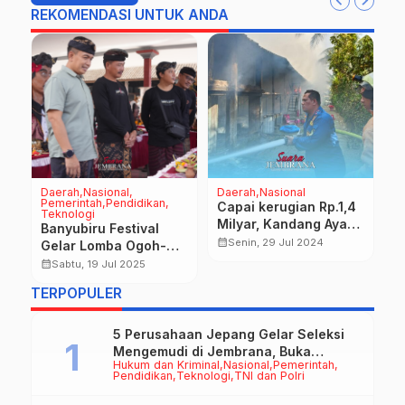
REKOMENDASI UNTUK ANDA
Daerah
Nasional
Daerah
Nasional
D
Pemerintah
Pendidikan
Na
Capai kerugian Rp.1,4
Teknologi
P
Milyar, Kandang Ayam
Banyubiru Festival
K
Ludes Terbakar
calendar_month
Senin, 29 Jul 2024
Gelar Lomba Ogoh-
J
Ogoh Mini, Tapel dan
L
calendar_month
calendar_month
Sabtu, 19 Jul 2025
Sketsa Ogoh-Ogoh
M
TERPOPULER
5 Perusahaan Jepang Gelar Seleksi
Mengemudi di Jembrana, Buka
Hukum dan Kriminal
Nasional
Pemerintah
Peluang Kerja bagi Calon PMI
Pendidikan
Teknologi
TNI dan Polri