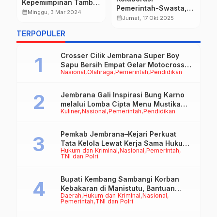
Kepemimpinan Tamba-
N
Pemerintah-Swasta,
Ipat, Akselerasi Fokus
B
calendar_month
calendar_month
Minggu, 3 Mar 2024
Puluhan IKM
calendar_month
Jumat, 17 Okt 2025
Ruang Pertumbuhan
D
Jembrana Terima
Ekonomi Masyarakat
G
TERPOPULER
Bantuan Keramik
Crosser Cilik Jembrana Super Boy
Sapu Bersih Empat Gelar Motocross
Nasional
Olahraga
Pemerintah
Pendidikan
50cc
Jembrana Gali Inspirasi Bung Karno
melalui Lomba Cipta Menu Mustika
Kuliner
Nasional
Pemerintah
Pendidikan
Rasa
Pemkab Jembrana–Kejari Perkuat
Tata Kelola Lewat Kerja Sama Hukum
Hukum dan Kriminal
Nasional
Pemerintah
Datun
TNI dan Polri
Bupati Kembang Sambangi Korban
Kebakaran di Manistutu, Bantuan
Daerah
Hukum dan Kriminal
Nasional
Disalurkan untuk Ringankan Beban
Pemerintah
TNI dan Polri
Warga