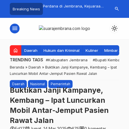
 Jadi Magnet Pecinta
Perdana di Jembrana, Kejuaraan
Pasar Rakyat 
search
Breaking News
, Ribuan Crosser
SAVIC Volume 1 Resmi Digelar
Jembrana Lar
HUT Kota Negara ke-
Tembus Rp.67
menu
light_mode
home
Daerah
Hukum dan Kriminal
Kuliner
Mimbar Aga
TRENDING TAGS
#Kabupaten Jembrana
#Bupati Kembang
Beranda
»
Daerah
»
Buktikan Janji Kampanye, Kembang – Ipat
Luncurkan Mobil Antar-Jemput Pasien Rawat Jalan
Daerah
Nasional
Pemerintah
Buktikan Janji Kampanye,
Kembang – Ipat Luncurkan
Mobil Antar-Jemput Pasien
Rawat Jalan
account_circle
calendar_month
visibility
comment
Ed27
Jumat, 14 Mar 2025
675
0 komentar