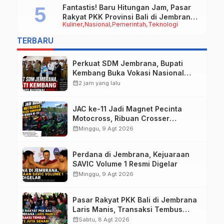
Fantastis! Baru Hitungan Jam, Pasar
Rakyat PKK Provinsi Bali di Jembrana
Kuliner
Nasional
Pemerintah
Teknologi
Raup Omzet Ratusan Juta
TERBARU
Perkuat SDM Jembrana, Bupati
Kembang Buka Vokasi Nasional
Batch 3
calendar_month
2 jam yang lalu
JAC ke-11 Jadi Magnet Pecinta
Motocross, Ribuan Crosser
Ramaikan HUT Kota Negara ke-131
calendar_month
Minggu, 9 Agt 2026
Perdana di Jembrana, Kejuaraan
SAVIC Volume 1 Resmi Digelar
calendar_month
Minggu, 9 Agt 2026
Pasar Rakyat PKK Bali di Jembrana
Laris Manis, Transaksi Tembus
Rp.672 Juta Sehari
calendar_month
Sabtu, 8 Agt 2026