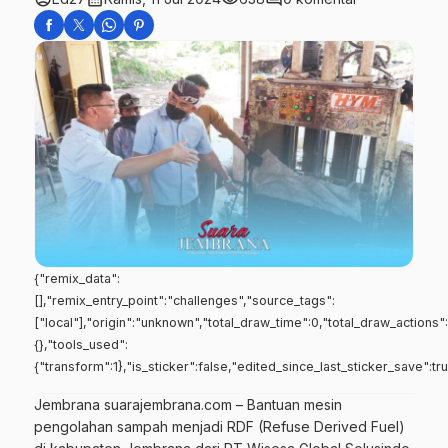
{"remix_data":
[],"remix_entry_point":"challenges","source_tags":
["local"],"origin":"unknown","total_draw_time":0,"total_draw_actions
{},"tools_used":
{"transform":1},"is_sticker":false,"edited_since_last_sticker_save":tr
Jembrana suarajembrana.com – Bantuan mesin
pengolahan sampah menjadi RDF (Refuse Derived Fuel)