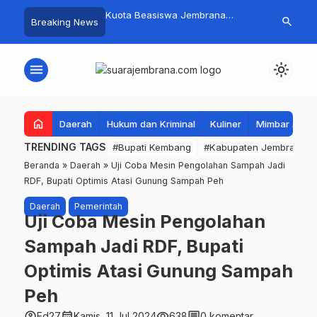
mpah Organik Secara
Kuota Beasiswa Jembrana
Fantastis! B
search
Breaking News
Bupati Kembang Beri
Berkurang, Bupati Kembang
Pasar Rakyat 
Tinggi Warga Sri
Siapkan Upaya Penambahan di
Jembrana Ra
Tahap II
Juta
menu
light_mode
home
Daerah
Hukum dan Kriminal
Kuliner
Mimbar Aga
TRENDING TAGS
#Bupati Kembang
#Kabupaten Jembrana
Beranda
»
Daerah
»
Uji Coba Mesin Pengolahan Sampah Jadi
RDF, Bupati Optimis Atasi Gunung Sampah Peh
Daerah
Pemerintah
Uji Coba Mesin Pengolahan
Sampah Jadi RDF, Bupati
Optimis Atasi Gunung Sampah
Peh
account_circle
calendar_month
visibility
comment
Ed27
Kamis, 11 Jul 2024
638
0 komentar