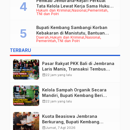
Pemkab Jembrana–Kejari Perkuat
Tata Kelola Lewat Kerja Sama Hukum
Hukum dan Kriminal
Nasional
Pemerintah
Datun
TNI dan Polri
Bupati Kembang Sambangi Korban
Kebakaran di Manistutu, Bantuan
Daerah
Hukum dan Kriminal
Nasional
Disalurkan untuk Ringankan Beban
Pemerintah
TNI dan Polri
Warga
TERBARU
Pasar Rakyat PKK Bali di Jembrana
Laris Manis, Transaksi Tembus
Rp.672 Juta Sehari
calendar_month
22 jam yang lalu
Kelola Sampah Organik Secara
Mandiri, Bupati Kembang Beri
Apresiasi Tinggi Warga Sri
calendar_month
22 jam yang lalu
Mandala
Kuota Beasiswa Jembrana
Berkurang, Bupati Kembang
Siapkan Upaya Penambahan di
calendar_month
Jumat, 7 Agt 2026