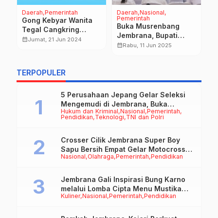
Daerah
Pemerintah
Daerah
Nasional
TN
Pemerintah
Gong Kebyar Wanita
D
Buka Musrenbang
Tegal Cangkring
1
Jembrana, Bupati
Jembrana Tampilkan
U
calendar_month
calendar_month
Jumat, 21 Jun 2024
Kembang Fokus
calendar_month
Rabu, 11 Jun 2025
Tari Kreasi di PKB ke-
A
na
Tuntaskan Program
46
D
Prioritas dan
TERPOPULER
Optimalisasi PAD
5 Perusahaan Jepang Gelar Seleksi
Mengemudi di Jembrana, Buka
Hukum dan Kriminal
Nasional
Pemerintah
Peluang Kerja bagi Calon PMI
Pendidikan
Teknologi
TNI dan Polri
Crosser Cilik Jembrana Super Boy
Sapu Bersih Empat Gelar Motocross
Nasional
Olahraga
Pemerintah
Pendidikan
50cc
Jembrana Gali Inspirasi Bung Karno
melalui Lomba Cipta Menu Mustika
Kuliner
Nasional
Pemerintah
Pendidikan
Rasa