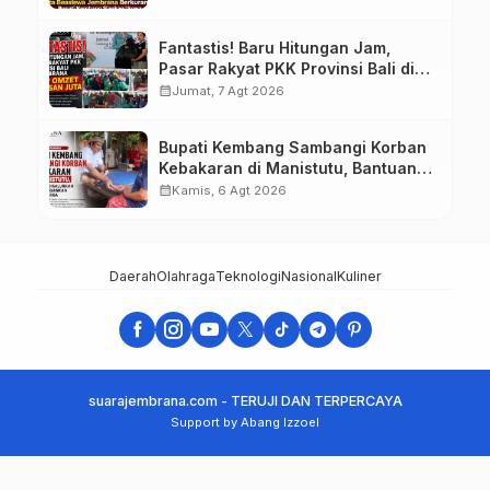
Tahap II
Fantastis! Baru Hitungan Jam,
Pasar Rakyat PKK Provinsi Bali di
Jembrana Raup Omzet Ratusan
calendar_month
Jumat, 7 Agt 2026
Juta
Bupati Kembang Sambangi Korban
Kebakaran di Manistutu, Bantuan
Disalurkan untuk Ringankan Beban
calendar_month
Kamis, 6 Agt 2026
Warga
Daerah
Olahraga
Teknologi
Nasional
Kuliner
suarajembrana.com - TERUJI DAN TERPERCAYA
Support by Abang Izzoel