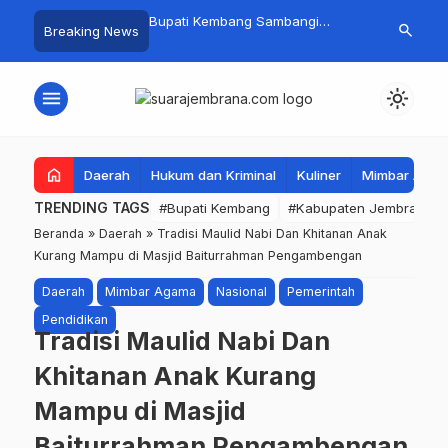
 Baru Hitungan Jam,
Bupati Kembang Sambangi
Tim Gabungan
search
Breaking News
at PKK Provinsi Bali di
Korban Kebakaran di Manistutu,
Pencarian Ne
 Raup Omzet Ratusan
Bantuan Disalurkan untuk
Perairan Pa
Ringankan Beban Warga
menu
light_mode
home
Daerah
Hukum dan Kriminal
Kuliner
Mimbar Aga
TRENDING TAGS
#Bupati Kembang
#Kabupaten Jembrana
Beranda
»
Daerah
»
Tradisi Maulid Nabi Dan Khitanan Anak
Kurang Mampu di Masjid Baiturrahman Pengambengan
Daerah
Mimbar Agama
Nasional
Pemerintah
Pendidikan
Tradisi Maulid Nabi Dan
Khitanan Anak Kurang
Mampu di Masjid
Baiturrahman Pengambengan