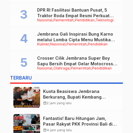
DPR RI Fasilitasi Bantuan Pusat, 5
Traktor Roda Empat Resmi Perkuat
Nasional
Pemerintah
Pendidikan
Teknologi
Mekanisasi Pertanian Jembrana
Jembrana Gali Inspirasi Bung Karno
melalui Lomba Cipta Menu Mustika
Kuliner
Nasional
Pemerintah
Pendidikan
Rasa
Crosser Cilik Jembrana Super Boy
Sapu Bersih Empat Gelar Motocross
Nasional
Olahraga
Pemerintah
Pendidikan
50cc
TERBARU
Kuota Beasiswa Jembrana
Berkurang, Bupati Kembang
Siapkan Upaya Penambahan di
calendar_month
2 jam yang lalu
Tahap II
Fantastis! Baru Hitungan Jam,
Pasar Rakyat PKK Provinsi Bali di
Jembrana Raup Omzet Ratusan
calendar_month
4 jam yang lalu