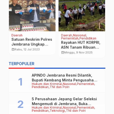
Daerah
Daerah
Nasional
D
Pemerintah
Pendidikan
P
Satuan Reskrim Polres
T
Rayakan HUT KORPRI,
Jembrana Ungkap
S
ASN Tanam Ribuan
Rokok Tanpa Pita
calendar_month
Rabu, 12 Jul 2023
P
Bibit Pohon Hijaukan
calendar_month
Minggu, 9 Nov 2025
Cukai
P
calendar_month
Daerah Aliran Sungai
G
TERPOPULER
J
APINDO Jembrana Resmi Dilantik,
Bupati Kembang Minta Pengusaha
Hukum dan Kriminal
Nasional
Pemerintah
Jadi Motor Penggerak Ekonomi
Pendidikan
TNI dan Polri
5 Perusahaan Jepang Gelar Seleksi
Mengemudi di Jembrana, Buka
Hukum dan Kriminal
Nasional
Pemerintah
Peluang Kerja bagi Calon PMI
Pendidikan
Teknologi
TNI dan Polri