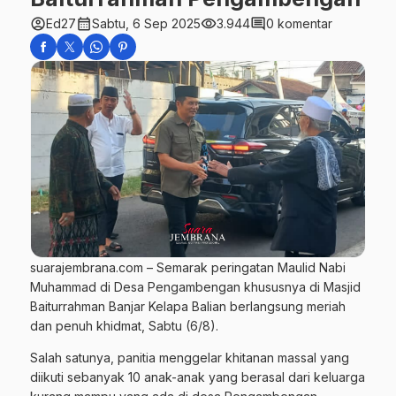
account_circle
calendar_month
visibility
comment
Ed27
Sabtu, 6 Sep 2025
3.944
0 komentar
suarajembrana.com – Semarak peringatan Maulid Nabi
Muhammad di Desa Pengambengan khususnya di Masjid
Baiturrahman Banjar Kelapa Balian berlangsung meriah
dan penuh khidmat, Sabtu (6/8).
Salah satunya, panitia menggelar khitanan massal yang
diikuti sebanyak 10 anak-anak yang berasal dari keluarga