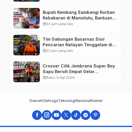
Juta
Bupati Kembang Sambangi Korban
Kebakaran di Manistutu, Bantuan
Disalurkan untuk Ringankan Beban
calendar_month
22 jam yang lalu
Warga
Tim Gabungan Basarnas Sisir
Pencarian Nelayan Tenggelam di
Perairan Pantai Pengambengan
calendar_month
23 jam yang lalu
Crosser Cilik Jembrana Super Boy
Sapu Bersih Empat Gelar
Motocross 50cc
calendar_month
Rabu, 5 Agt 2026
Daerah
Olahraga
Teknologi
Nasional
Kuliner