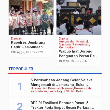
Daerah
Daerah
D
Hukum dan Kriminal
Kapolres Jembrana
K
Nasional
Pemerintah
Hadiri Pembukaan
U
Pendidikan
Wabup Ipat Dorong
Kegiatan Pertikawan
T
calendar_month
calendar_month
Minggu, 19 Nov 2023
Penguatan Peran Desa
Regional Bali dan
P
Dalam Penanganan
Nusa Tenggara
calendar_month
T
Rabu, 30 Jul 2025
Kekerasan Seksual
B
TERPOPULER
5 Perusahaan Jepang Gelar Seleksi
Mengemudi di Jembrana, Buka
Hukum dan Kriminal
Nasional
Pemerintah
Peluang Kerja bagi Calon PMI
Pendidikan
Teknologi
TNI dan Polri
DPR RI Fasilitasi Bantuan Pusat, 5
Traktor Roda Empat Resmi Perkuat