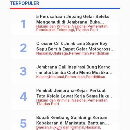
TERPOPULER
U
5 Perusahaan Jepang Gelar Seleksi
Mengemudi di Jembrana, Buka
Hukum dan Kriminal
Nasional
Pemerintah
Peluang Kerja bagi Calon PMI
Pendidikan
Teknologi
TNI dan Polri
Crosser Cilik Jembrana Super Boy
Sapu Bersih Empat Gelar Motocross
Nasional
Olahraga
Pemerintah
Pendidikan
50cc
Jembrana Gali Inspirasi Bung Karno
melalui Lomba Cipta Menu Mustika
Kuliner
Nasional
Pemerintah
Pendidikan
Rasa
Pemkab Jembrana–Kejari Perkuat
Tata Kelola Lewat Kerja Sama Hukum
Hukum dan Kriminal
Nasional
Pemerintah
Datun
TNI dan Polri
Bupati Kembang Sambangi Korban
Kebakaran di Manistutu, Bantuan
Daerah
Hukum dan Kriminal
Nasional
Disalurkan untuk Ringankan Beban