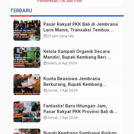
Pemerintah
TNI dan Polri
Warga
TERBARU
Pasar Rakyat PKK Bali di Jembrana
Laris Manis, Transaksi Tembus
Rp.672 Juta Sehari
calendar_month
23 jam yang lalu
Kelola Sampah Organik Secara
Mandiri, Bupati Kembang Beri
Apresiasi Tinggi Warga Sri
calendar_month
Sabtu, 8 Agt 2026
Mandala
Kuota Beasiswa Jembrana
Berkurang, Bupati Kembang
Siapkan Upaya Penambahan di
calendar_month
Jumat, 7 Agt 2026
Tahap II
Fantastis! Baru Hitungan Jam,
Pasar Rakyat PKK Provinsi Bali di
Jembrana Raup Omzet Ratusan
calendar_month
Jumat, 7 Agt 2026
Juta
Bupati Kembang Sambangi Korban