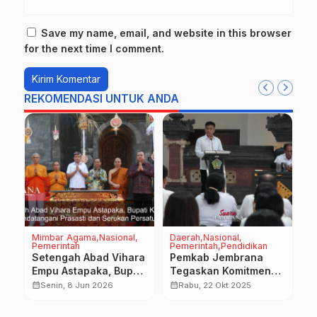
Save my name, email, and website in this browser
for the next time I comment.
REKOMENDASI UNTUK ANDA
Mimbar Agama
Nasional
Daerah
Nasional
D
Pemerintah
Pemerintah
Pendidikan
H
Na
Setengah Abad Vihara
Pemkab Jembrana
P
Empu Astapaka, Bupati
Tegaskan Komitmen
B
Tandatangani Prasasti
Capai Nol Persen
calendar_month
calendar_month
Senin, 8 Jun 2026
Rabu, 22 Okt 2025
n
M
dan Serukan
Kemiskinan Ekstrem
P
calendar_month
Persatuan
Tahun 2025
B