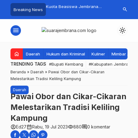
mpah Organik Secara
Kuota Beasiswa Jembrana
Fantastis! B
search
Breaking News
Bupati Kembang Beri
Berkurang, Bupati Kembang
Pasar Rakyat 
Tinggi Warga Sri
Siapkan Upaya Penambahan di
Jembrana Ra
Tahap II
Juta
menu
light_mode
home
Daerah
Hukum dan Kriminal
Kuliner
Mimbar Aga
TRENDING TAGS
#Bupati Kembang
#Kabupaten Jembrana
Beranda
»
Daerah
»
Pawai Obor dan Cikar-Cikaran
Melestarikan Tradisi Keliling Kampung
Daerah
Pawai Obor dan Cikar-Cikaran
Melestarikan Tradisi Keliling
Kampung
account_circle
calendar_month
visibility
comment
Ed27
Rabu, 19 Jul 2023
880
0 komentar