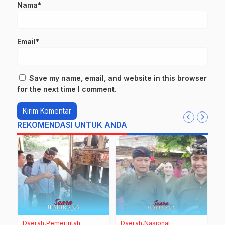
Nama*
Email*
Save my name, email, and website in this browser
for the next time I comment.
REKOMENDASI UNTUK ANDA
a
Daerah
Pemerintah
Daerah
Nasional
D