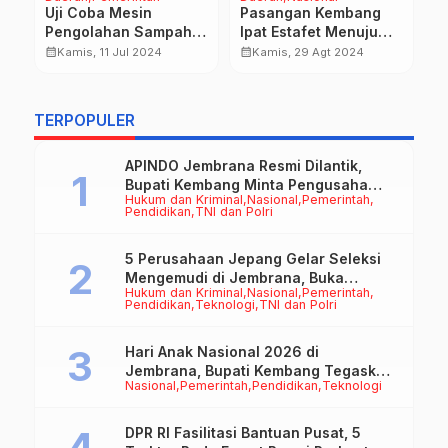
H
Uji Coba Mesin
Pasangan Kembang
Na
Pengolahan Sampah
Ipat Estafet Menuju
P
P
Jadi RDF, Bupati
KPU Jembrana
calendar_month
calendar_month
Kamis, 11 Jul 2024
Kamis, 29 Agt 2024
B
Optimis Atasi Gunung
M
Sampah Peh
calendar_month
Ik
TERPOPULER
B
S
APINDO Jembrana Resmi Dilantik,
Bupati Kembang Minta Pengusaha
Hukum dan Kriminal
Nasional
Pemerintah
Jadi Motor Penggerak Ekonomi
Pendidikan
TNI dan Polri
5 Perusahaan Jepang Gelar Seleksi
Mengemudi di Jembrana, Buka
Hukum dan Kriminal
Nasional
Pemerintah
Peluang Kerja bagi Calon PMI
Pendidikan
Teknologi
TNI dan Polri
Hari Anak Nasional 2026 di
Jembrana, Bupati Kembang Tegaskan
Nasional
Pemerintah
Pendidikan
Teknologi
Pentingnya Karakter dan Budaya di
Era Teknologi
DPR RI Fasilitasi Bantuan Pusat, 5