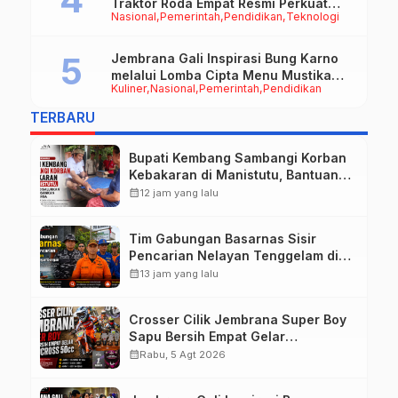
Traktor Roda Empat Resmi Perkuat
Nasional
Pemerintah
Pendidikan
Teknologi
Mekanisasi Pertanian Jembrana
Jembrana Gali Inspirasi Bung Karno
melalui Lomba Cipta Menu Mustika
Kuliner
Nasional
Pemerintah
Pendidikan
Rasa
TERBARU
Bupati Kembang Sambangi Korban
Kebakaran di Manistutu, Bantuan
Disalurkan untuk Ringankan Beban
calendar_month
12 jam yang lalu
Warga
Tim Gabungan Basarnas Sisir
Pencarian Nelayan Tenggelam di
Perairan Pantai Pengambengan
calendar_month
13 jam yang lalu
Crosser Cilik Jembrana Super Boy
Sapu Bersih Empat Gelar
Motocross 50cc
calendar_month
Rabu, 5 Agt 2026