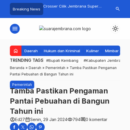
gan Basarnas Sisir
Crosser Cilik Jembrana Super
Jembrana Gal
search
Breaking News
 Nelayan Tenggelam di
Boy Sapu Bersih Empat Gelar
Karno melalu
Pantai Pengambengan
Motocross 50cc
Mustika Rasa
menu
light_mode
home
Daerah
Hukum dan Kriminal
Kuliner
Mimbar Aga
TRENDING TAGS
#Bupati Kembang
#Kabupaten Jembrana
Beranda
»
Daerah
»
Pemerintah
»
Tamba Pastikan Pengaman
Pantai Pebuahan di Bangun Tahun ini
Pemerintah
Tamba Pastikan Pengaman
Pantai Pebuahan di Bangun
Tahun ini
account_circle
calendar_month
visibility
comment
Ed27
Senin, 29 Jan 2024
794
0 komentar