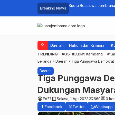
pati Kembang Beri Apresiasi Tinggi
Kuota Beasiswa Jembrana
Breaking News
Penambahan di Tahap II
home
Daerah
Hukum dan Kriminal
Ku
TRENDING TAGS
#Bupati Kembang
#Ka
Beranda
»
Daerah
»
Tiga Punggawa Demokrat 
Daerah
Tiga Punggawa De
Dukungan Masyar
account_circle
calendar_month
visibility
comment
Ed27
Selasa, 1 Agt 2023
660
0 ko
Facebook
Twitter
Whatsapp