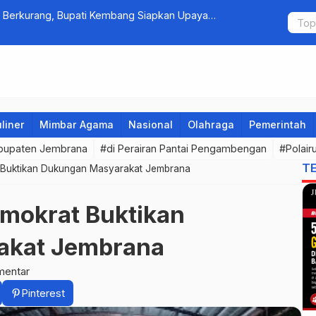
 Berkurang, Bupati Kembang Siapkan Upaya
Fantastis! 
Omzet Ratu
liner
Mimbar Agama
Nasional
Olahraga
Pemerintah
bupaten Jembrana
#di Perairan Pantai Pengambengan
#Polai
T
Buktikan Dukungan Masyarakat Jembrana
mokrat Buktikan
akat Jembrana
mentar
Pinterest