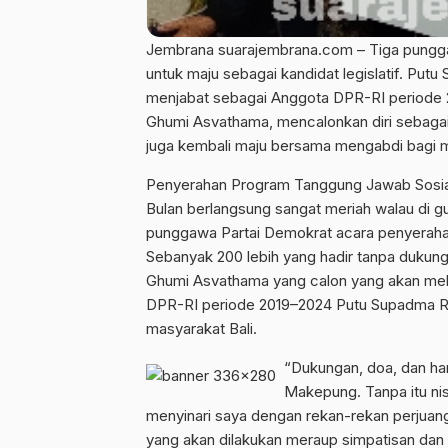
Jembrana suarajembrana.com – Tiga pungg
untuk maju sebagai kandidat legislatif. Put
menjabat sebagai Anggota DPR-RI periode 
Ghumi Asvathama, mencalonkan diri sebagai 
juga kembali maju bersama mengabdi bagi 
Penyerahan Program Tanggung Jawab Sosial
Bulan berlangsung sangat meriah walau di gu
punggawa Partai Demokrat acara penyerahan
Sebanyak 200 lebih yang hadir tanpa dukunga
Ghumi Asvathama yang calon yang akan mela
DPR-RI periode 2019–2024 Putu Supadma Ru
masyarakat Bali.
“Dukungan, doa, dan har
Makepung. Tanpa itu nis
menyinari saya dengan rekan-rekan perjuan
yang akan dilakukan meraup simpatisan d