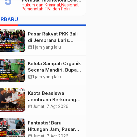
Hukum dan Kriminal
Nasional
Kerja Sama Hukum Datun
Pemerintah
TNI dan Polri
ERBARU
Pasar Rakyat PKK Bali
di Jembrana Laris
Manis, Transaksi
calendar_month
1 jam yang lalu
Tembus Rp.672 Juta
Sehari
Kelola Sampah Organik
Secara Mandiri, Bupati
Kembang Beri
calendar_month
1 jam yang lalu
Apresiasi Tinggi
Warga Sri Mandala
Kuota Beasiswa
Jembrana Berkurang,
Bupati Kembang
calendar_month
Jumat, 7 Agt 2026
Siapkan Upaya
Penambahan di Tahap
Fantastis! Baru
II
Hitungan Jam, Pasar
Rakyat PKK Provinsi
calendar_month
Jumat, 7 Agt 2026