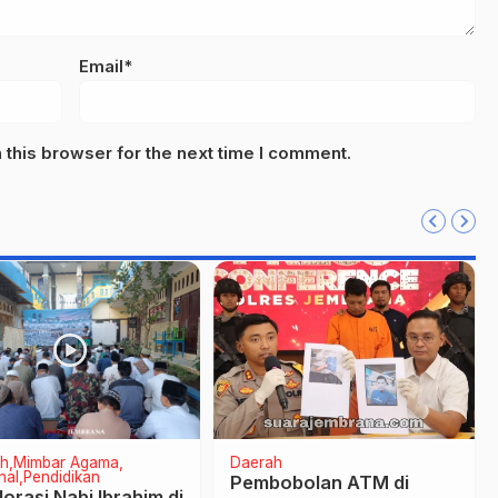
Email*
this browser for the next time I comment.
h
Mimbar Agama
Daerah
nal
Pendidikan
Pembobolan ATM di
orasi Nabi Ibrahim di