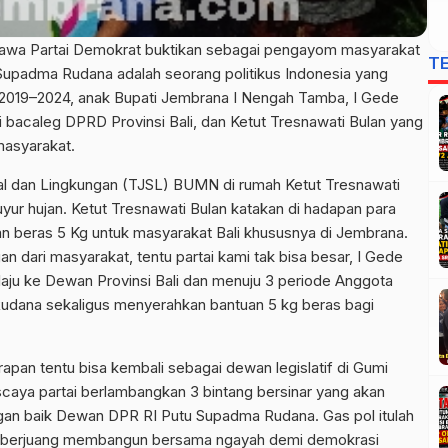
awa Partai Demokrat buktikan sebagai pengayom masyarakat
T
u Supadma Rudana adalah seorang politikus Indonesia yang
2019–2024, anak Bupati Jembrana I Nengah Tamba, I Gede
bacaleg DPRD Provinsi Bali, dan Ketut Tresnawati Bulan yang
masyarakat.
 dan Lingkungan (TJSL) BUMN di rumah Ketut Tresnawati
yur hujan. Ketut Tresnawati Bulan katakan di hadapan para
 beras 5 Kg untuk masyarakat Bali khususnya di Jembrana.
n dari masyarakat, tentu partai kami tak bisa besar, I Gede
ju ke Dewan Provinsi Bali dan menuju 3 periode Anggota
dana sekaligus menyerahkan bantuan 5 kg beras bagi
apan tentu bisa kembali sebagai dewan legislatif di Gumi
caya partai berlambangkan 3 bintang bersinar yang akan
gan baik Dewan DPR RI Putu Supadma Rudana. Gas pol itulah
an berjuang membangun bersama ngayah demi demokrasi