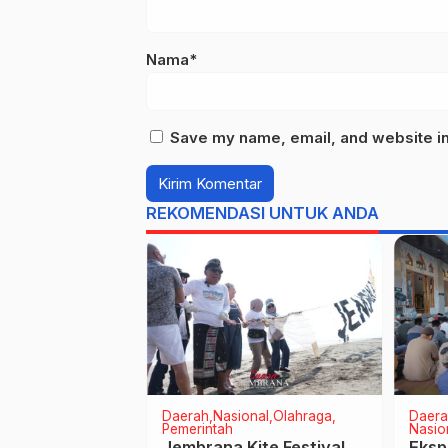
Nama*
Save my name, email, and website in 
REKOMENDASI UNTUK ANDA
ar Agama
Daerah
Nasional
Olahraga
Daera
erintah
Pendidikan
Pemerintah
Nasio
a Madya VIII
Jembrana Kite Festival
Ekspl