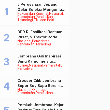
5 Perusahaan Jepang
Gelar Seleksi Mengemudi
Hukum dan Kriminal
Nasional
di Jembrana, Buka
Pemerintah
Pendidikan
Peluang Kerja bagi Calon
Teknologi
TNI dan Polri
PMI
DPR RI Fasilitasi Bantuan
Pusat, 5 Traktor Roda
Nasional
Pemerintah
Empat Resmi Perkuat
Pendidikan
Teknologi
Mekanisasi Pertanian
Jembrana
Jembrana Gali Inspirasi
Bung Karno melalui
Kuliner
Nasional
Pemerintah
Lomba Cipta Menu
Pendidikan
Mustika Rasa
Crosser Cilik Jembrana
Super Boy Sapu Bersih
Nasional
Olahraga
Empat Gelar Motocross
Pemerintah
Pendidikan
50cc
Pemkab Jembrana–Kejari
Perkuat Tata Kelola Lewat