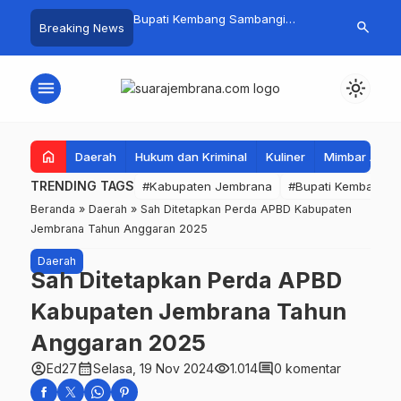
 Baru Hitungan Jam,
Bupati Kembang Sambangi
Tim Gabungan
search
Breaking News
at PKK Provinsi Bali di
Korban Kebakaran di Manistutu,
Pencarian Ne
 Raup Omzet Ratusan
Bantuan Disalurkan untuk
Perairan Pa
Ringankan Beban Warga
menu
light_mode
home
Daerah
Hukum dan Kriminal
Kuliner
Mimbar Aga
TRENDING TAGS
#Kabupaten Jembrana
#Bupati Kembang
Beranda
»
Daerah
»
Sah Ditetapkan Perda APBD Kabupaten
Jembrana Tahun Anggaran 2025
Daerah
Sah Ditetapkan Perda APBD
Kabupaten Jembrana Tahun
Anggaran 2025
account_circle
calendar_month
visibility
comment
Ed27
Selasa, 19 Nov 2024
1.014
0 komentar