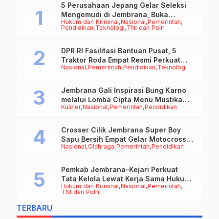
5 Perusahaan Jepang Gelar Seleksi
Mengemudi di Jembrana, Buka
Hukum dan Kriminal
Nasional
Pemerintah
Peluang Kerja bagi Calon PMI
Pendidikan
Teknologi
TNI dan Polri
DPR RI Fasilitasi Bantuan Pusat, 5
Traktor Roda Empat Resmi Perkuat
Nasional
Pemerintah
Pendidikan
Teknologi
Mekanisasi Pertanian Jembrana
Jembrana Gali Inspirasi Bung Karno
melalui Lomba Cipta Menu Mustika
Kuliner
Nasional
Pemerintah
Pendidikan
Rasa
Crosser Cilik Jembrana Super Boy
Sapu Bersih Empat Gelar Motocross
Nasional
Olahraga
Pemerintah
Pendidikan
50cc
Pemkab Jembrana–Kejari Perkuat
Tata Kelola Lewat Kerja Sama Hukum
Hukum dan Kriminal
Nasional
Pemerintah
Datun
TNI dan Polri
TERBARU