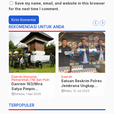
Save my name, email, and website in this browser
for the next time I comment.
REKOMENDASI UNTUK ANDA
Daerah
Nasional
Daerah
D
Pemerintah
TNI dan Polri
Satuan Reskrim Polres
C
Danrem 163/Wira
Jembrana Ungkap
R
Satya Pimpin
Rokok Tanpa Pita
U
calendar_month
calendar_month
Rabu, 12 Jul 2023
Langsung Karya Bakti
calendar_month
Selasa, 1 Apr 2025
Cukai
D
r
di Pura Penataran
S
Agung Besakih
TERPOPULER