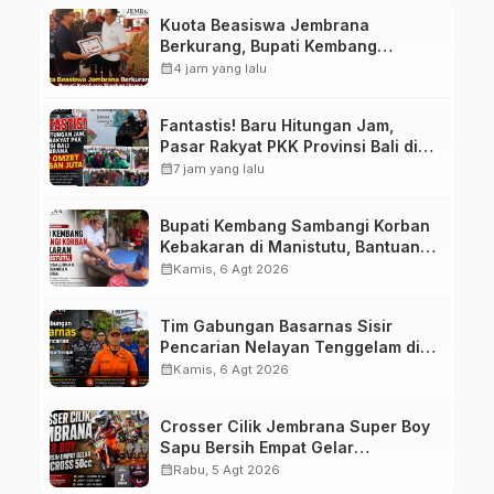
Kuota Beasiswa Jembrana
Berkurang, Bupati Kembang
Siapkan Upaya Penambahan di
calendar_month
4 jam yang lalu
Tahap II
Fantastis! Baru Hitungan Jam,
Pasar Rakyat PKK Provinsi Bali di
Jembrana Raup Omzet Ratusan
calendar_month
7 jam yang lalu
Juta
Bupati Kembang Sambangi Korban
Kebakaran di Manistutu, Bantuan
Disalurkan untuk Ringankan Beban
calendar_month
Kamis, 6 Agt 2026
Warga
Tim Gabungan Basarnas Sisir
Pencarian Nelayan Tenggelam di
Perairan Pantai Pengambengan
calendar_month
Kamis, 6 Agt 2026
Crosser Cilik Jembrana Super Boy
Sapu Bersih Empat Gelar
Motocross 50cc
calendar_month
Rabu, 5 Agt 2026