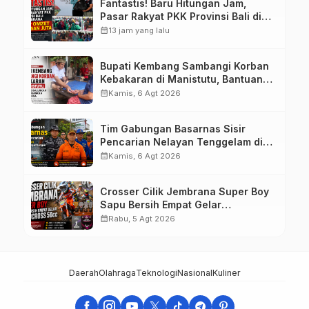
Fantastis! Baru Hitungan Jam,
Pasar Rakyat PKK Provinsi Bali di
Jembrana Raup Omzet Ratusan
calendar_month
13 jam yang lalu
Juta
Bupati Kembang Sambangi Korban
Kebakaran di Manistutu, Bantuan
Disalurkan untuk Ringankan Beban
calendar_month
Kamis, 6 Agt 2026
Warga
Tim Gabungan Basarnas Sisir
Pencarian Nelayan Tenggelam di
Perairan Pantai Pengambengan
calendar_month
Kamis, 6 Agt 2026
Crosser Cilik Jembrana Super Boy
Sapu Bersih Empat Gelar
Motocross 50cc
calendar_month
Rabu, 5 Agt 2026
Daerah
Olahraga
Teknologi
Nasional
Kuliner