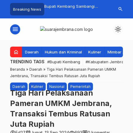
 Baru Hitungan Jam,
Bupati Kembang Sambangi
Tim Gabungan
search
Breaking News
at PKK Provinsi Bali di
Korban Kebakaran di Manistutu,
Pencarian Ne
 Raup Omzet Ratusan
Bantuan Disalurkan untuk
Perairan Pa
Ringankan Beban Warga
menu
light_mode
home
Daerah
Hukum dan Kriminal
Kuliner
Mimbar Aga
TRENDING TAGS
#Bupati Kembang
#Kabupaten Jembrana
Beranda
»
Daerah
»
Tiga Hari Pelaksanaan Pameran UMKM
Jembrana, Transaksi Tembus Ratusan Juta Rupiah
Daerah
Kuliner
Nasional
Pemerintah
Tiga Hari Pelaksanaan
Pameran UMKM Jembrana,
Transaksi Tembus Ratusan
Juta Rupiah
account_circle
calendar_month
visibility
comment
Ed27
Jumat, 13 Sep 2024
693
0 komentar