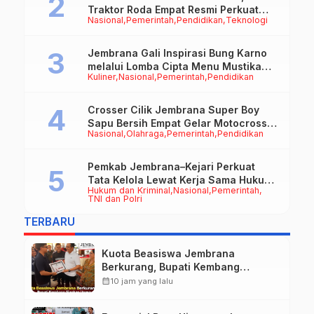
Traktor Roda Empat Resmi Perkuat
Nasional
Pemerintah
Pendidikan
Teknologi
Mekanisasi Pertanian Jembrana
Jembrana Gali Inspirasi Bung Karno
melalui Lomba Cipta Menu Mustika
Kuliner
Nasional
Pemerintah
Pendidikan
Rasa
Crosser Cilik Jembrana Super Boy
Sapu Bersih Empat Gelar Motocross
Nasional
Olahraga
Pemerintah
Pendidikan
50cc
Pemkab Jembrana–Kejari Perkuat
Tata Kelola Lewat Kerja Sama Hukum
Hukum dan Kriminal
Nasional
Pemerintah
Datun
TNI dan Polri
TERBARU
Kuota Beasiswa Jembrana
Berkurang, Bupati Kembang
Siapkan Upaya Penambahan di
calendar_month
10 jam yang lalu
Tahap II