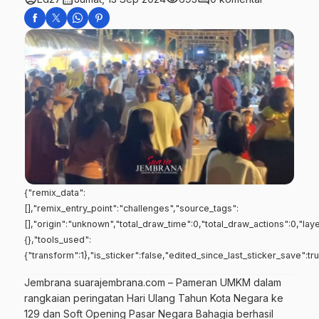
{"remix_data":
[],"remix_entry_point":"challenges","source_tags":
[],"origin":"unknown","total_draw_time":0,"total_draw_actions":0,"la
{},"tools_used":
{"transform":1},"is_sticker":false,"edited_since_last_sticker_save":tr
Jembrana suarajembrana.com – Pameran UMKM dalam
rangkaian peringatan Hari Ulang Tahun Kota Negara ke
129 dan Soft Opening Pasar Negara Bahagia berhasil