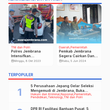
TNI dan Polri
Daerah
Pemerintah
D
an
Polres Jembrana
Pemkab Jembrana
P
Intensifkan
Segera Cairkan Dana
P
Pengamanan Jelang
Hibah Tahap 2 KPU
S
calendar_month
calendar_month
calendar_month
Minggu, 8 Okt 2023
Rabu, 5 Jun 2024
Konferensi KTT Tahun
Jembrana
I
2023
TERPOPULER
5 Perusahaan Jepang Gelar Seleksi
Mengemudi di Jembrana, Buka
Hukum dan Kriminal
Nasional
Pemerintah
Peluang Kerja bagi Calon PMI
Pendidikan
Teknologi
TNI dan Polri
DPR RI Fasilitasi Bantuan Pusat, 5