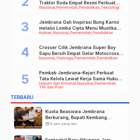
Traktor Roda Empat Resmi Perkuat
Nasional
Pemerintah
Pendidikan
Teknologi
Mekanisasi Pertanian Jembrana
Jembrana Gali Inspirasi Bung Karno
melalui Lomba Cipta Menu Mustika
Kuliner
Nasional
Pemerintah
Pendidikan
Rasa
Crosser Cilik Jembrana Super Boy
Sapu Bersih Empat Gelar Motocross
Nasional
Olahraga
Pemerintah
Pendidikan
50cc
Pemkab Jembrana–Kejari Perkuat
Tata Kelola Lewat Kerja Sama Hukum
Hukum dan Kriminal
Nasional
Pemerintah
Datun
TNI dan Polri
TERBARU
Kuota Beasiswa Jembrana
Berkurang, Bupati Kembang
Siapkan Upaya Penambahan di
calendar_month
12 jam yang lalu
Tahap II
Fantastis! Baru Hitungan Jam,