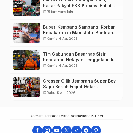
Pasar Rakyat PKK Provinsi Bali di
Jembrana Raup Omzet Ratusan
calendar_month
15 jam yang lalu
Juta
Bupati Kembang Sambangi Korban
Kebakaran di Manistutu, Bantuan
Disalurkan untuk Ringankan Beban
calendar_month
Kamis, 6 Agt 2026
Warga
Tim Gabungan Basarnas Sisir
Pencarian Nelayan Tenggelam di
Perairan Pantai Pengambengan
calendar_month
Kamis, 6 Agt 2026
Crosser Cilik Jembrana Super Boy
Sapu Bersih Empat Gelar
Motocross 50cc
calendar_month
Rabu, 5 Agt 2026
Daerah
Olahraga
Teknologi
Nasional
Kuliner