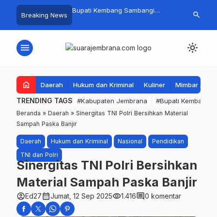
 Baru Hitungan Jam,
Bupati Kembang Sambangi
Tim Gabungan
search
Breaking News
at PKK Provinsi Bali di
Korban Kebakaran di Manistutu,
Pencarian Ne
 Raup Omzet Ratusan
Bantuan Disalurkan untuk
Perairan Pa
Ringankan Beban Warga
menu
light_mode
home
Daerah
Hukum dan Kriminal
Kuliner
Mimbar Aga
TRENDING TAGS
#Kabupaten Jembrana
#Bupati Kembang
Beranda
»
Daerah
»
Sinergitas TNI Polri Bersihkan Material
Sampah Paska Banjir
Daerah
Hukum dan Kriminal
Nasional
Pendidikan
TNI dan Polri
Sinergitas TNI Polri Bersihkan
Material Sampah Paska Banjir
account_circle
calendar_month
visibility
comment
Ed27
Jumat, 12 Sep 2025
1.416
0 komentar