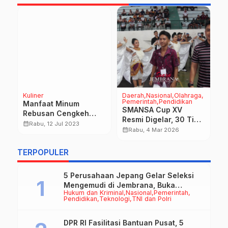
Kuliner
Daerah
Nasional
Olahraga
D
Pemerintah
Pendidikan
Manfaat Minum
T
SMANSA Cup XV
Rebusan Cengkeh
S
Resmi Digelar, 30 Tim
Untuk Tubuh
d
calendar_month
calendar_month
Rabu, 12 Jul 2023
Basket Pelajar
calendar_month
Rabu, 4 Mar 2026
R
Jembrana Berlaga
J
TERPOPULER
5 Perusahaan Jepang Gelar Seleksi
Mengemudi di Jembrana, Buka
Hukum dan Kriminal
Nasional
Pemerintah
Peluang Kerja bagi Calon PMI
Pendidikan
Teknologi
TNI dan Polri
DPR RI Fasilitasi Bantuan Pusat, 5