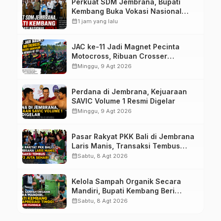
Perkuat SDM Jembrana, Bupati
Kembang Buka Vokasi Nasional
Batch 3
calendar_month
1 jam yang lalu
JAC ke-11 Jadi Magnet Pecinta
Motocross, Ribuan Crosser
Ramaikan HUT Kota Negara ke-131
calendar_month
Minggu, 9 Agt 2026
Perdana di Jembrana, Kejuaraan
SAVIC Volume 1 Resmi Digelar
calendar_month
Minggu, 9 Agt 2026
Pasar Rakyat PKK Bali di Jembrana
Laris Manis, Transaksi Tembus
Rp.672 Juta Sehari
calendar_month
Sabtu, 8 Agt 2026
Kelola Sampah Organik Secara
Mandiri, Bupati Kembang Beri
Apresiasi Tinggi Warga Sri
calendar_month
Sabtu, 8 Agt 2026
Mandala