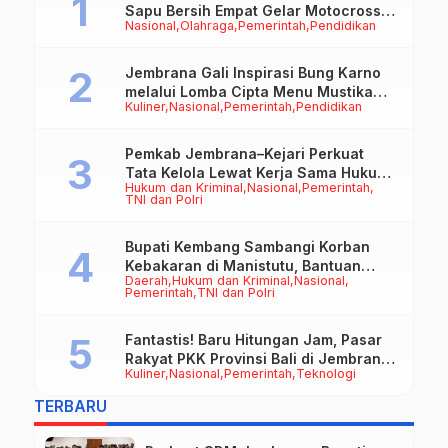
Sapu Bersih Empat Gelar Motocross
Nasional
Olahraga
Pemerintah
Pendidikan
50cc
Jembrana Gali Inspirasi Bung Karno
melalui Lomba Cipta Menu Mustika
Kuliner
Nasional
Pemerintah
Pendidikan
Rasa
Pemkab Jembrana–Kejari Perkuat
Tata Kelola Lewat Kerja Sama Hukum
Hukum dan Kriminal
Nasional
Pemerintah
Datun
TNI dan Polri
Bupati Kembang Sambangi Korban
Kebakaran di Manistutu, Bantuan
Daerah
Hukum dan Kriminal
Nasional
Disalurkan untuk Ringankan Beban
Pemerintah
TNI dan Polri
Warga
Fantastis! Baru Hitungan Jam, Pasar
Rakyat PKK Provinsi Bali di Jembrana
Kuliner
Nasional
Pemerintah
Teknologi
Raup Omzet Ratusan Juta
TERBARU