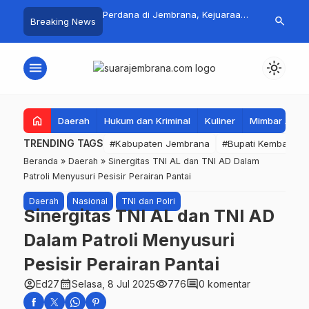
 Jadi Magnet Pecinta
Perdana di Jembrana, Kejuaraan
Pasar Rakyat 
search
Breaking News
, Ribuan Crosser
SAVIC Volume 1 Resmi Digelar
Jembrana Lar
HUT Kota Negara ke-
Tembus Rp.67
menu
light_mode
home
Daerah
Hukum dan Kriminal
Kuliner
Mimbar Aga
TRENDING TAGS
#Kabupaten Jembrana
#Bupati Kembang
Beranda
»
Daerah
»
Sinergitas TNI AL dan TNI AD Dalam
Patroli Menyusuri Pesisir Perairan Pantai
Daerah
Nasional
TNI dan Polri
Sinergitas TNI AL dan TNI AD
Dalam Patroli Menyusuri
Pesisir Perairan Pantai
account_circle
calendar_month
visibility
comment
Ed27
Selasa, 8 Jul 2025
776
0 komentar