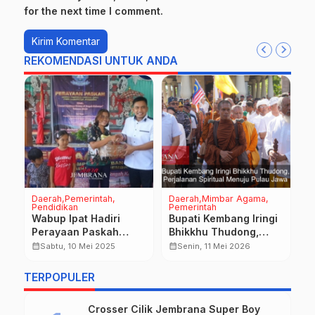
for the next time I comment.
REKOMENDASI UNTUK ANDA
Daerah
Pemerintah
Daerah
Mimbar Agama
D
Pendidikan
Pemerintah
P
Wabup Ipat Hadiri
Bupati Kembang Iringi
P
Perayaan Paskah
Bhikkhu Thudong,
K
t
PWKI Kabupaten
Perjalanan Spiritual
J
calendar_month
calendar_month
calendar_month
Sabtu, 10 Mei 2025
Senin, 11 Mei 2026
Jembrana
Menuju Pulau Jawa
F
TERPOPULER
Crosser Cilik Jembrana Super Boy