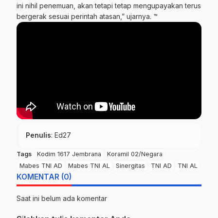
ini nihil penemuan, akan tetapi tetap mengupayakan terus
bergerak sesuai perintah atasan,” ujarnya. ™
Penulis
: Ed27
Tags
Kodim 1617 Jembrana
Koramil 02/Negara
Mabes TNI AD
Mabes TNI AL
Sinergitas
TNI AD
TNI AL
KOMENTAR (0)
Saat ini belum ada komentar