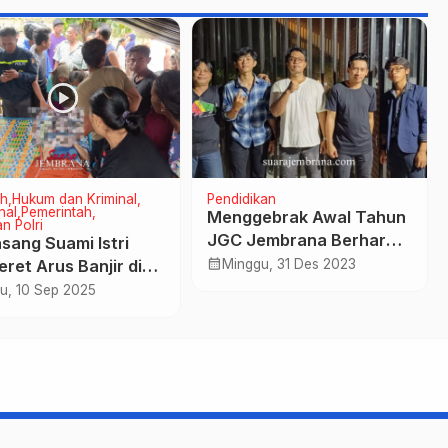
h
Hukum dan Kriminal
Pendidikan
nal
Pemerintah
Menggebrak Awal Tahun
n Polri
JGC Jembrana Berharap
sang Suami Istri
Generasi Muda Kreatif
calendar_month
eret Arus Banjir di
Minggu, 31 Des 2023
a Pengambengan
u, 10 Sep 2025
suarajembrana.com - TERUJI DAN TERPERCAYA