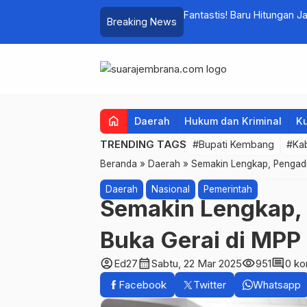
pati Kembang Siapkan Upaya
Fantastis! Baru Hitungan J
Breaking News
Omzet Ratusan Juta
home
Daerah
Hukum dan Kriminal
Ku
TRENDING TAGS
#Bupati Kembang
#Ka
Beranda
»
Daerah
»
Semakin Lengkap, Pengadi
Daerah
Nasional
Pemerintah
Semakin Lengkap, 
Buka Gerai di MP
account_circle
calendar_month
visibility
comment
Ed27
Sabtu, 22 Mar 2025
951
0 ko
Facebook
Twitter
Whatsapp