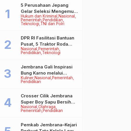
5 Perusahaan Jepang
Gelar Seleksi Mengemudi
Hukum dan Kriminal
Nasional
di Jembrana, Buka
Pemerintah
Pendidikan
Peluang Kerja bagi Calon
Teknologi
TNI dan Polri
PMI
DPR RI Fasilitasi Bantuan
Pusat, 5 Traktor Roda
Nasional
Pemerintah
Empat Resmi Perkuat
Pendidikan
Teknologi
Mekanisasi Pertanian
Jembrana
Jembrana Gali Inspirasi
Bung Karno melalui
Kuliner
Nasional
Pemerintah
Lomba Cipta Menu
Pendidikan
Mustika Rasa
Crosser Cilik Jembrana
Super Boy Sapu Bersih
Nasional
Olahraga
Empat Gelar Motocross
Pemerintah
Pendidikan
50cc
Pemkab Jembrana–Kejari
Perkuat Tata Kelola Lewat