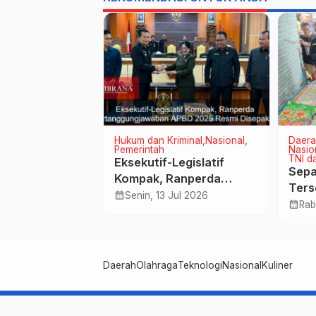
onal
Pemerintah
Hukum dan Kriminal
Nasional
Daera
Pemerintah
Nasio
TNI da
geg Bagus
Eksekutif-Legislatif
Sepa
isa Angkat
Kompak, Ranperda
Ters
tik Masa
Pertanggungjawaban
calendar_month
5 Mei 2025
Senin, 13 Jul 2026
Des
calendar_month
Rab
bupaten
APBD 2025 Resmi
Disepakati
Daerah
Olahraga
Teknologi
Nasional
Kuliner