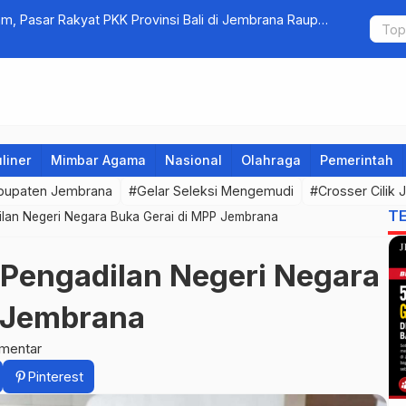
am, Pasar Rakyat PKK Provinsi Bali di Jembrana Raup
Bupati Kem
untuk Ring
liner
Mimbar Agama
Nasional
Olahraga
Pemerintah
bupaten Jembrana
#Gelar Seleksi Mengemudi
#Crosser Cilik
T
lan Negeri Negara Buka Gerai di MPP Jembrana
Pengadilan Negeri Negara
P Jembrana
mentar
Pinterest