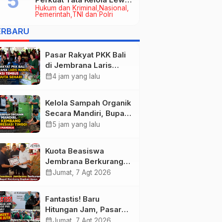
Hukum dan Kriminal
Nasional
Kerja Sama Hukum Datun
Pemerintah
TNI dan Polri
ERBARU
Pasar Rakyat PKK Bali
di Jembrana Laris
Manis, Transaksi
calendar_month
4 jam yang lalu
Tembus Rp.672 Juta
Sehari
Kelola Sampah Organik
Secara Mandiri, Bupati
Kembang Beri
calendar_month
5 jam yang lalu
Apresiasi Tinggi
Warga Sri Mandala
Kuota Beasiswa
Jembrana Berkurang,
Bupati Kembang
calendar_month
Jumat, 7 Agt 2026
Siapkan Upaya
Penambahan di Tahap
Fantastis! Baru
II
Hitungan Jam, Pasar
Rakyat PKK Provinsi
calendar_month
Jumat, 7 Agt 2026