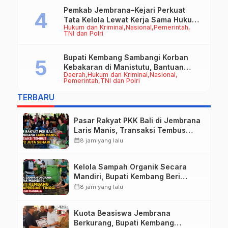
Pemkab Jembrana–Kejari Perkuat
Tata Kelola Lewat Kerja Sama Hukum
Hukum dan Kriminal
Nasional
Pemerintah
Datun
TNI dan Polri
Bupati Kembang Sambangi Korban
Kebakaran di Manistutu, Bantuan
Daerah
Hukum dan Kriminal
Nasional
Disalurkan untuk Ringankan Beban
Pemerintah
TNI dan Polri
Warga
TERBARU
Pasar Rakyat PKK Bali di Jembrana
Laris Manis, Transaksi Tembus
Rp.672 Juta Sehari
calendar_month
8 jam yang lalu
Kelola Sampah Organik Secara
Mandiri, Bupati Kembang Beri
Apresiasi Tinggi Warga Sri
calendar_month
8 jam yang lalu
Mandala
Kuota Beasiswa Jembrana
Berkurang, Bupati Kembang