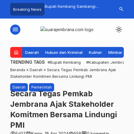
embang Sambangi
Tim Gabungan Basarnas Sisir
Pasar Rakyat
search
Breaking News
bakaran di Manistutu,
Pencarian Nelayan Tenggelam di
Jembrana Lar
isalurkan untuk
Perairan Pantai Pengambengan
Tembus Rp.6
n Beban Warga
menu
light_mode
home
Daerah
Hukum dan Kriminal
Kuliner
Mimbar Aga
TRENDING TAGS
#Bupati Kembang
#Kabupaten Jembrana
Beranda
»
Daerah
»
Secara Tegas Pemkab Jembrana Ajak
Stakeholder Komitmen Bersama Lindungi PMI
Daerah
Pemerintah
Secara Tegas Pemkab
Jembrana Ajak Stakeholder
Komitmen Bersama Lindungi
PMI
account_circle
calendar_month
visibility
comment
Ed27
Kamis, 18 Apr 2024
558
0 komentar