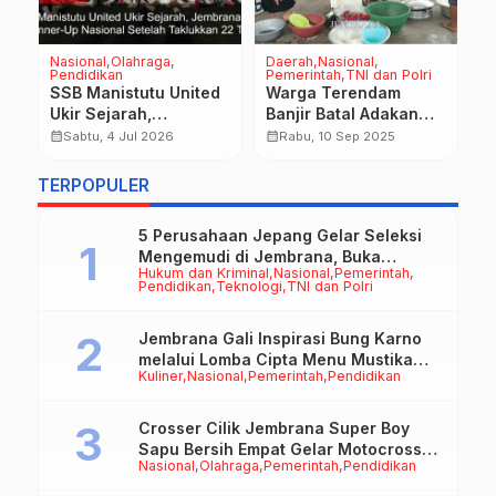
Daerah
Nasional
Daerah
Nasional
Olahraga
ri
Pemerintah
Pemerintah
Pendidikan
P
Angkat Keragaman
Mekepung Lampit
Budaya dan Tradisi
2025, Ajang
Lokal, Usung Tema
Pelestarian Atraksi
calendar_month
calendar_month
calenda
Sabtu, 14 Sep 2024
Minggu, 23 Nov 2025
AW
“Jana Kerthi
Unik Tradisi Budaya
Paramaguna Wikrame”
Jembrana
TERPOPULER
5 Perusahaan Jepang Gelar Seleksi
Mengemudi di Jembrana, Buka
Hukum dan Kriminal
Nasional
Pemerintah
Peluang Kerja bagi Calon PMI
Pendidikan
Teknologi
TNI dan Polri
Jembrana Gali Inspirasi Bung Karno
melalui Lomba Cipta Menu Mustika
Kuliner
Nasional
Pemerintah
Pendidikan
Rasa
Crosser Cilik Jembrana Super Boy
Sapu Bersih Empat Gelar Motocross
Nasional
Olahraga
Pemerintah
Pendidikan
50cc