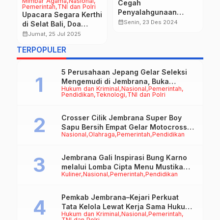
Mimbar Agama
Nasional
TN
Cegah
Pemerintah
TNI dan Polri
W
Penyalahgunaan
Upacara Segara Kerthi
K
Senjata Api, Waka
calendar_month
Senin, 23 Des 2024
di Selat Bali, Doa
Y
calendar_month
Polres Jembrana
Untuk Keselamatan
calendar_month
Jumat, 25 Jul 2025
N
Sidak Pemeriksaan
dan Harmoni Alam
T
TERPOPULER
Senjata Api
R
5 Perusahaan Jepang Gelar Seleksi
Mengemudi di Jembrana, Buka
Hukum dan Kriminal
Nasional
Pemerintah
Peluang Kerja bagi Calon PMI
Pendidikan
Teknologi
TNI dan Polri
Crosser Cilik Jembrana Super Boy
Sapu Bersih Empat Gelar Motocross
Nasional
Olahraga
Pemerintah
Pendidikan
50cc
Jembrana Gali Inspirasi Bung Karno
melalui Lomba Cipta Menu Mustika
Kuliner
Nasional
Pemerintah
Pendidikan
Rasa
Pemkab Jembrana–Kejari Perkuat
Tata Kelola Lewat Kerja Sama Hukum
Hukum dan Kriminal
Nasional
Pemerintah
Datun
TNI dan Polri