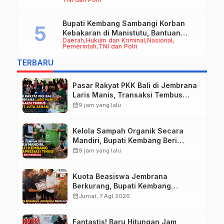
Bupati Kembang Sambangi Korban
Kebakaran di Manistutu, Bantuan
Daerah
Hukum dan Kriminal
Nasional
Disalurkan untuk Ringankan Beban
Pemerintah
TNI dan Polri
Warga
TERBARU
Pasar Rakyat PKK Bali di Jembrana
Laris Manis, Transaksi Tembus
Rp.672 Juta Sehari
calendar_month
9 jam yang lalu
Kelola Sampah Organik Secara
Mandiri, Bupati Kembang Beri
Apresiasi Tinggi Warga Sri
calendar_month
9 jam yang lalu
Mandala
Kuota Beasiswa Jembrana
Berkurang, Bupati Kembang
Siapkan Upaya Penambahan di
calendar_month
Jumat, 7 Agt 2026
Tahap II
Fantastis! Baru Hitungan Jam,