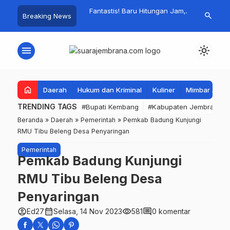
asiswa Jembrana
Fantastis! Baru Hitungan Jam,
Bupati Kemb
search
Breaking News
…
, Bupati Kembang
Pasar Rakyat PKK Provinsi Bali di
Korban Kebak
paya Penambahan di
Jembrana Raup Omzet Ratusan
Bantuan Disa
Juta
Ringankan B
menu
light_mode
home
Daerah
Hukum dan Kriminal
Kuliner
Mimbar Aga
TRENDING TAGS
#Bupati Kembang
#Kabupaten Jembrana
Beranda
»
Daerah
»
Pemerintah
»
Pemkab Badung Kunjungi
RMU Tibu Beleng Desa Penyaringan
Pemerintah
Pemkab Badung Kunjungi
RMU Tibu Beleng Desa
Penyaringan
account_circle
calendar_month
visibility
comment
Ed27
Selasa, 14 Nov 2023
581
0 komentar